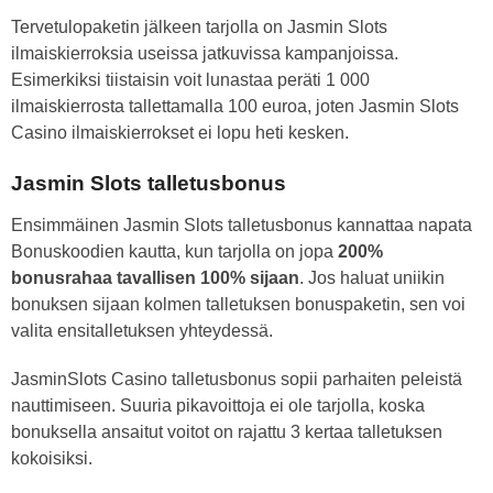
Tervetulopaketin jälkeen tarjolla on Jasmin Slots
ilmaiskierroksia useissa jatkuvissa kampanjoissa.
Esimerkiksi tiistaisin voit lunastaa peräti 1 000
ilmaiskierrosta tallettamalla 100 euroa, joten Jasmin Slots
Casino ilmaiskierrokset ei lopu heti kesken.
Jasmin Slots talletusbonus
Ensimmäinen Jasmin Slots talletusbonus kannattaa napata
Bonuskoodien kautta, kun tarjolla on jopa
200%
bonusrahaa tavallisen 100% sijaan
. Jos haluat uniikin
bonuksen sijaan kolmen talletuksen bonuspaketin, sen voi
valita ensitalletuksen yhteydessä.
JasminSlots Casino talletusbonus sopii parhaiten peleistä
nauttimiseen. Suuria pikavoittoja ei ole tarjolla, koska
bonuksella ansaitut voitot on rajattu 3 kertaa talletuksen
kokoisiksi.