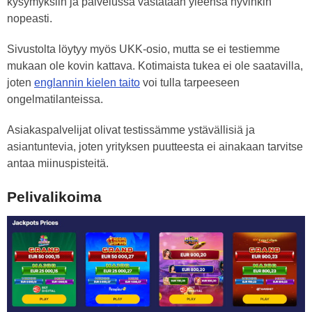
kysymyksiin ja palvelussa vastataan yleensä hyvinkin
nopeasti.
Sivustolta löytyy myös UKK-osio, mutta se ei testiemme
mukaan ole kovin kattava. Kotimaista tukea ei ole saatavilla,
joten
englannin kielen taito
voi tulla tarpeeseen
ongelmatilanteissa.
Asiakaspalvelijat olivat testissämme ystävällisiä ja
asiantuntevia, joten yrityksen puutteesta ei ainakaan tarvitse
antaa miinuspisteitä.
Pelivalikoima