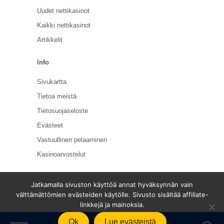
Uudet nettikasinot
Kaikki nettikasinot
Artikkelit
Info
Sivukartta
Tietoa meistä
Tietosuojaseloste
Evästeet
Vastuullinen pelaaminen
Kasinoarvostelut
Jatkamalla sivuston käyttöä annat hyväksynnän vain
välttämättömien evästeiden käytölle. Sivusto sisältää affiliate-
linkkejä ja mainoksia.
Ok
Lue evästeistä