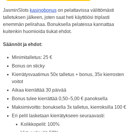
JasminSlots
kasinobonus
on pelattavissa välittömästi
talletuksen jälkeen, joten saat heti käyttöösi triplasti
enemmän pelirahaa. Bonuksella pelatessa kannattaa
kuitenkin huomioida tiukat ehdot.
Säännöt ja ehdot:
Minimitalletus: 25 €
Bonus on sticky
Kierrätysvaatimus 50x talletus + bonus, 35x kierrosten
voitot
Aikaa kierrättää 30 päivää
Bonus tulee kierrättää 0,50–5,00 € panoksella
Maksimivoitto: bonuksella 3x talletus, kierroksilla 100 €
Eri pelit lasketaan kierrätykseen seuraavasti:
Kolikkopelit: 100%