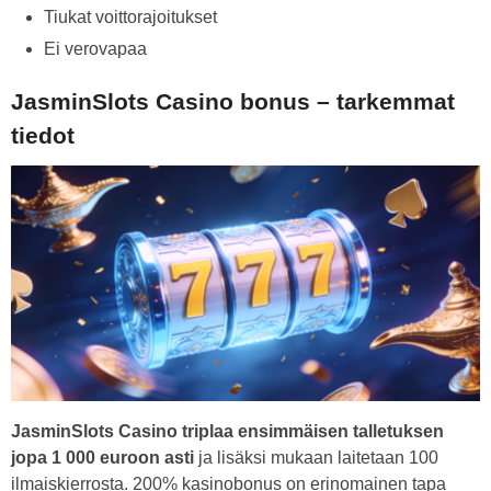
Tiukat voittorajoitukset
Ei verovapaa
JasminSlots Casino bonus – tarkemmat
tiedot
JasminSlots Casino triplaa ensimmäisen talletuksen
jopa 1 000 euroon asti
ja lisäksi mukaan laitetaan 100
ilmaiskierrosta. 200% kasinobonus on erinomainen tapa