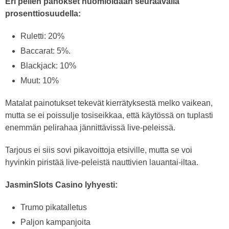
Eri pelien panokset huomioidaan seuraavalla
prosenttiosuudella:
Ruletti: 20%
Baccarat: 5%.
Blackjack: 10%
Muut: 10%
Matalat painotukset tekevät kierrätyksestä melko vaikean,
mutta se ei poissulje tosiseikkaa, että käytössä on tuplasti
enemmän pelirahaa jännittävissä live-peleissä.
Tarjous ei siis sovi pikavoittoja etsiville, mutta se voi
hyvinkin piristää live-peleistä nauttivien lauantai-iltaa.
JasminSlots Casino lyhyesti:
Trumo pikatalletus
Paljon kampanjoita