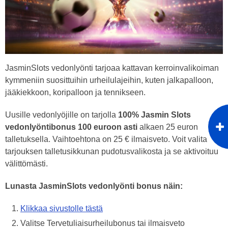
JasminSlots vedonlyönti tarjoaa kattavan kerroinvalikoiman
kymmeniin suosittuihin urheilulajeihin, kuten jalkapalloon,
jääkiekkoon, koripalloon ja tennikseen.
Uusille vedonlyöjille on tarjolla
100% Jasmin Slots
vedonlyöntibonus 100 euroon asti
alkaen 25 euron
talletuksella. Vaihtoehtona on 25 € ilmaisveto. Voit valita
tarjouksen talletusikkunan pudotusvalikosta ja se aktivoituu
välittömästi.
Lunasta JasminSlots vedonlyönti bonus näin:
Klikkaa sivustolle tästä
Valitse Tervetuliaisurheilubonus tai ilmaisveto