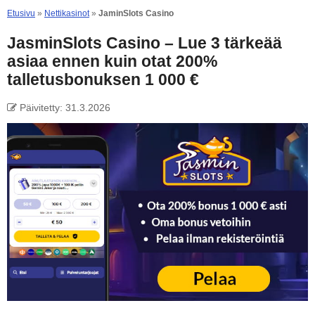
Etusivu
»
Nettikasinot
»
JaminSlots Casino
JasminSlots Casino – Lue 3 tärkeää
asiaa ennen kuin otat 200%
talletusbonuksen 1 000 €
Päivitetty:
31.3.2026