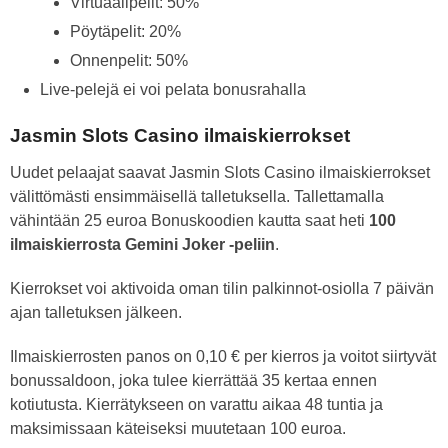
Virtuaalipelit: 50%
Pöytäpelit: 20%
Onnenpelit: 50%
Live-pelejä ei voi pelata bonusrahalla
Jasmin Slots Casino ilmaiskierrokset
Uudet pelaajat saavat Jasmin Slots Casino ilmaiskierrokset
välittömästi ensimmäisellä talletuksella. Tallettamalla
vähintään 25 euroa Bonuskoodien kautta saat heti
100
ilmaiskierrosta Gemini Joker -peliin
.
Kierrokset voi aktivoida oman tilin palkinnot-osiolla 7 päivän
ajan talletuksen jälkeen.
Ilmaiskierrosten panos on 0,10 € per kierros ja voitot siirtyvät
bonussaldoon, joka tulee kierrättää 35 kertaa ennen
kotiutusta. Kierrätykseen on varattu aikaa 48 tuntia ja
maksimissaan käteiseksi muutetaan 100 euroa.