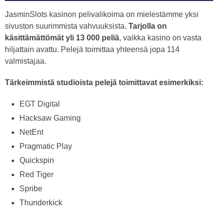
JasminSlots kasinon pelivalikoima on mielestämme yksi
sivuston suurimmista vahvuuksista.
Tarjolla on
käsittämättömät yli 13 000 peliä
, vaikka kasino on vasta
hiljattain avattu. Pelejä toimittaa yhteensä jopa 114
valmistajaa.
Tärkeimmistä studioista pelejä toimittavat esimerkiksi:
EGT Digital
Hacksaw Gaming
NetEnt
Pragmatic Play
Quickspin
Red Tiger
Spribe
Thunderkick