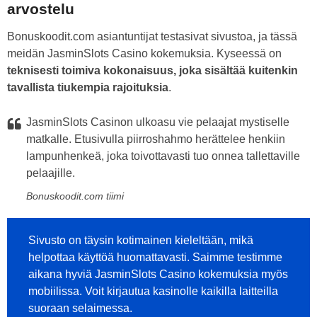
arvostelu
Bonuskoodit.com asiantuntijat testasivat sivustoa, ja tässä
meidän JasminSlots Casino kokemuksia. Kyseessä on
teknisesti toimiva kokonaisuus, joka sisältää kuitenkin
tavallista tiukempia rajoituksia
.
JasminSlots Casinon ulkoasu vie pelaajat mystiselle
matkalle. Etusivulla piirroshahmo herättelee henkiin
lampunhenkeä, joka toivottavasti tuo onnea tallettaville
pelaajille.
Bonuskoodit.com tiimi
Sivusto on täysin kotimainen kieleltään, mikä
helpottaa käyttöä huomattavasti. Saimme testimme
aikana hyviä JasminSlots Casino kokemuksia myös
mobiilissa. Voit kirjautua kasinolle kaikilla laitteilla
suoraan selaimessa.