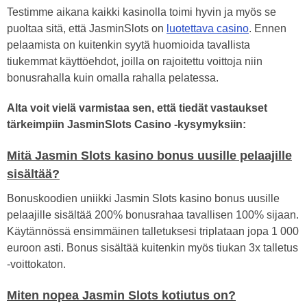
Testimme aikana kaikki kasinolla toimi hyvin ja myös se
puoltaa sitä, että JasminSlots on
luotettava casino
. Ennen
pelaamista on kuitenkin syytä huomioida tavallista
tiukemmat käyttöehdot, joilla on rajoitettu voittoja niin
bonusrahalla kuin omalla rahalla pelatessa.
Alta voit vielä varmistaa sen, että tiedät vastaukset
tärkeimpiin JasminSlots Casino -kysymyksiin:
Mitä Jasmin Slots kasino bonus uusille pelaajille
sisältää?
Bonuskoodien uniikki Jasmin Slots kasino bonus uusille
pelaajille sisältää 200% bonusrahaa tavallisen 100% sijaan.
Käytännössä ensimmäinen talletuksesi triplataan jopa 1 000
euroon asti. Bonus sisältää kuitenkin myös tiukan 3x talletus
-voittokaton.
Miten nopea Jasmin Slots kotiutus on?