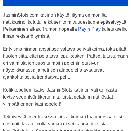
JasminSlots.com kasinon käyttöliittymä on monilta
nettikasinoilta tuttu, eikä sen toimivuudesta ole epäselvyyttä.
Pelaaminen alkaa Trumon nopealla
Pay n Play
talletuksella
ilman rekisteröitymistä.
Erityismaininnan ansaitsee valtava pelivalikoima, joka pitää
huolen siitä, ettei pelattava lopu kesken. Pääset tutustumaan
eri valmistajien suosituimpiin peleihin etusivun
näyteikkunassa ja heti sen alapuolella avautuvat
ajankohtaiset ja trendaavat pelit.
Kolikkopelien lisäksi JasminSlots kasinon valikoimasta
löytyy vedonlyöntikertoimia, joista pelatuimmat löydät
ylimpää ennen kasinopelejä.
Teknisessä toteutuksessa tai valikoiman laajuudessa ei siis
ole moitittavaa, mutta samaa ei voi sanoa tiukoista
käyttöehdoista.
Kannattaa huomioida ainakin seuraavat