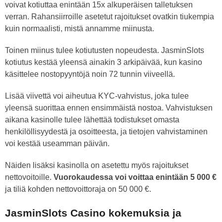
voivat kotiuttaa enintään 15x alkuperäisen talletuksen
verran. Rahansiirroille asetetut rajoitukset ovatkin tiukempia
kuin normaalisti, mistä annamme miinusta.
Toinen miinus tulee kotiutusten nopeudesta. JasminSlots
kotiutus kestää yleensä ainakin 3 arkipäivää, kun kasino
käsittelee nostopyyntöjä noin 72 tunnin viiveellä.
Lisää viivettä voi aiheutua KYC-vahvistus, joka tulee
yleensä suorittaa ennen ensimmäistä nostoa. Vahvistuksen
aikana kasinolle tulee lähettää todistukset omasta
henkilöllisyydestä ja osoitteesta, ja tietojen vahvistaminen
voi kestää useamman päivän.
Näiden lisäksi kasinolla on asetettu myös rajoitukset
nettovoitoille.
Vuorokaudessa voi voittaa enintään 5 000 €
ja tiliä kohden nettovoittoraja on 50 000 €.
JasminSlots Casino kokemuksia ja