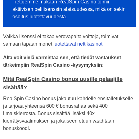
Tietojemme mukaan RealSpin Casino toimii
aktiivisen pelilisenssin alaisuudessa, mikä on sekin
osoitus luotettavuudesta.
Vaikka lisenssi ei takaa verovapaita voittoja, toimivat
samaan tapaan monet
luotettavat nettikasinot
.
Alta voit vielä varmistaa sen, että tiedät vastaukset
tärkeimpiin RealSpin Casino -kysymyksiin:
Mitä RealSpin Casino bonus uusille pelaajille
sisältää?
RealSpin Casino bonus jakautuu kahdelle ensitalletukselle
ja tarjoaa yhteensä 600 € bonusrahaa sekä 400
ilmaiskierrosta. Bonus sisältää lisäksi 40x
kierrätysvaatimuksen ja jokaiseen etuun vaaditaan
bonuskoodi.