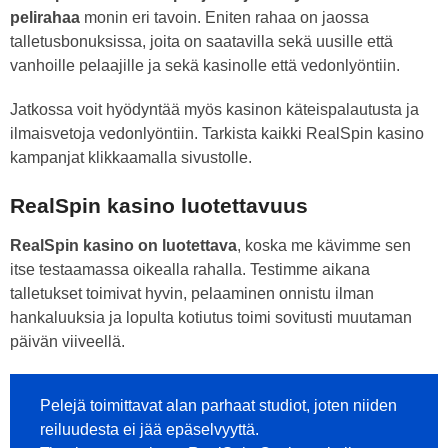
pelirahaa
monin eri tavoin. Eniten rahaa on jaossa
talletusbonuksissa, joita on saatavilla sekä uusille että
vanhoille pelaajille ja sekä kasinolle että vedonlyöntiin.
Jatkossa voit hyödyntää myös kasinon käteispalautusta ja
ilmaisvetoja vedonlyöntiin. Tarkista kaikki RealSpin kasino
kampanjat klikkaamalla sivustolle.
RealSpin kasino luotettavuus
RealSpin kasino on luotettava
, koska me kävimme sen
itse testaamassa oikealla rahalla. Testimme aikana
talletukset toimivat hyvin, pelaaminen onnistu ilman
hankaluuksia ja lopulta kotiutus toimi sovitusti muutaman
päivän viiveellä.
Pelejä toimittavat alan parhaat studiot, joten niiden
reiluudesta ei jää epäselvyyttä.