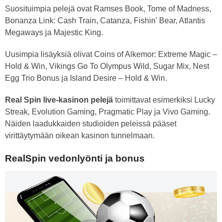
Suosituimpia pelejä ovat Ramses Book, Tome of Madness,
Bonanza Link: Cash Train, Catanza, Fishin’ Bear, Atlantis
Megaways ja Majestic King.
Uusimpia lisäyksiä olivat Coins of Alkemor: Extreme Magic –
Hold & Win, Vikings Go To Olympus Wild, Sugar Mix, Nest
Egg Trio Bonus ja Island Desire – Hold & Win.
Real Spin live-kasinon pelejä
toimittavat esimerkiksi Lucky
Streak, Evolution Gaming, Pragmatic Play ja Vivo Gaming.
Näiden laadukkaiden studioiden peleissä pääset
virittäytymään oikean kasinon tunnelmaan.
RealSpin vedonlyönti ja bonus