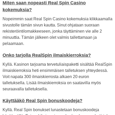
Miten saan nopeasti Real Spin Casino
kokemuksia?
Nopeimmin saat Real Spin Casino kokemuksia klikkaamalla
sivustolle tämän sivun kautta. Sinut ohjataan suoraan
rekisteröintilomakkeeseen, jonka täyttäminen vie alle 2
minuuttia. Tämän jälkeen olet valmis tallettamaan ja
pelaamaan.
Onko tarjolla RealSpin ilmaiskierroksia?
Kyllä. Kasinon tarjoama tervetuliaispaketti sisältää RealSpin
ilmaiskierroksia heti ensimmäisen talletuksen yhteydessä.
Voit napata 300 ilmaiskierrosta alkaen 20 euron
talletuksella. Lisää ilmaiskierroksia on saatavilla myös
seuraavalla talletuksella.
Käyttääkö Real Spin bonuskoodeja?
Kyllä. Real Spin bonukset lunastetaan bonuskoodeja