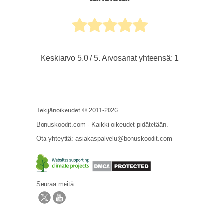
Keskiarvo
5.0
/ 5.
Arvosanat yhteensä
:
1
Tekijänoikeudet © 2011-2026
Bonuskoodit.com - Kaikki oikeudet pidätetään.
Ota yhteyttä: asiakaspalvelu@bonuskoodit.com
Seuraa meitä