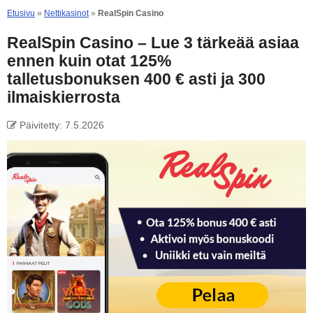
Etusivu
»
Nettikasinot
»
RealSpin Casino
RealSpin Casino – Lue 3 tärkeää asiaa
ennen kuin otat 125%
talletusbonuksen 400 € asti ja 300
ilmaiskierrosta
Päivitetty:
7.5.2026