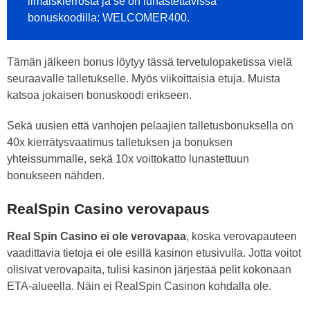
ilmaiskierrosta ja se on lunastettavissa
bonuskoodilla: WELCOMER400.
Tämän jälkeen bonus löytyy tässä tervetulopaketissa vielä
seuraavalle talletukselle. Myös viikoittaisia etuja. Muista
katsoa jokaisen bonuskoodi erikseen.
Sekä uusien että vanhojen pelaajien talletusbonuksella on
40x kierrätysvaatimus talletuksen ja bonuksen
yhteissummalle, sekä 10x voittokatto lunastettuun
bonukseen nähden.
RealSpin Casino verovapaus
Real Spin Casino ei ole verovapaa
, koska verovapauteen
vaadittavia tietoja ei ole esillä kasinon etusivulla. Jotta voitot
olisivat verovapaita, tulisi kasinon järjestää pelit kokonaan
ETA-alueella. Näin ei RealSpin Casinon kohdalla ole.