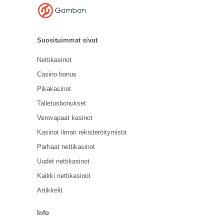
Suosituimmat sivut
Nettikasinot
Casino bonus
Pikakasinot
Talletusbonukset
Verovapaat kasinot
Kasinot ilman rekisteröitymistä
Parhaat nettikasinot
Uudet nettikasinot
Kaikki nettikasinot
Artikkelit
Info