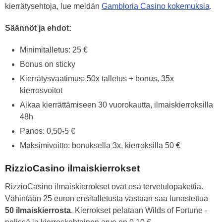
kierrätysehtoja, lue meidän
Gambloria Casino kokemuksia
.
Säännöt ja ehdot:
Minimitalletus: 25 €
Bonus on sticky
Kierrätysvaatimus: 50x talletus + bonus, 35x
kierrosvoitot
Aikaa kierrättämiseen 30 vuorokautta, ilmaiskierroksilla
48h
Panos: 0,50-5 €
Maksimivoitto: bonuksella 3x, kierroksilla 50 €
RizzioCasino ilmaiskierrokset
RizzioCasino ilmaiskierrokset ovat osa tervetulopakettia.
Vähintään 25 euron ensitalletusta vastaan saa lunastettua
50 ilmaiskierrosta
. Kierrokset pelataan Wilds of Fortune -