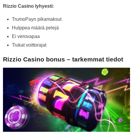
Rizzio Casino lyhyesti:
TrumoPayn pikamaksut
Hulppea määrä pelejä
Ei verovapaa
Tiukat voittorajat
Rizzio Casino bonus – tarkemmat tiedot