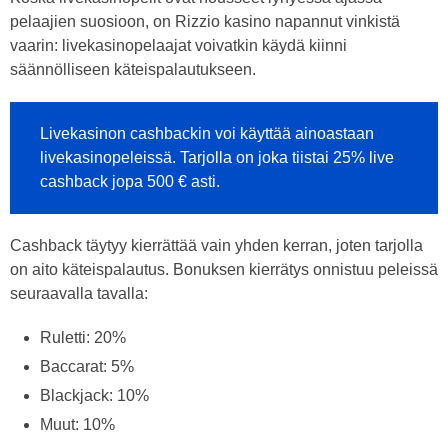
pelaajien suosioon, on Rizzio kasino napannut vinkistä
vaarin: livekasinopelaajat voivatkin käydä kiinni
säännölliseen käteispalautukseen.
Livekasinon cashbackin voi käyttää ainoastaan
livekasinopeleissä. Tarjolla on joka tiistai 25% live
cashback jopa 500 € asti.
Cashback täytyy kierrättää vain yhden kerran, joten tarjolla
on aito käteispalautus. Bonuksen kierrätys onnistuu peleissä
seuraavalla tavalla:
Ruletti: 20%
Baccarat: 5%
Blackjack: 10%
Muut: 10%