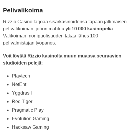
Pelivalikoima
Rizzio Casino tarjoaa sisarkasinoidensa tapaan jättimäisen
pelivalikoiman, johon mahtuu
yli 10 000 kasinopeliä
.
Valikoiman monipuolisuuden takaa lähes 100
pelivalmistajan työpanos.
Voit löytää Rizzio kasinolta muun muassa seuraavien
studioiden pelejä:
Playtech
NetEnt
Yggdrasil
Red Tiger
Pragmatic Play
Evolution Gaming
Hacksaw Gaming