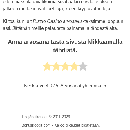
ollen maksutapavalikoima sisältääkin ensitalletuksen
jälkeen muitakin vaihtoehtoja, kuten kryptovaluuttoja.
Kiitos, kun luit
Rizzio Casino arvostelu
-tekstimme loppuun
asti. Jätäthän meille palautetta painamalla tähdestä alta.
Anna arvosana tästä sivusta klikkaamalla
tähdistä.
Keskiarvo
4.0
/ 5.
Arvosanat yhteensä
:
5
Tekijänoikeudet © 2011-2026
Bonuskoodit.com - Kaikki oikeudet pidätetään.