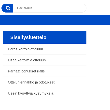
Haku
Sisällysluettelo
Paras kerroin otteluun
Lisää kertoimia otteluun
Parhaat bonukset illalle
Ottelun ennakko ja odotukset
Usein kysyttyjä kysymyksiä