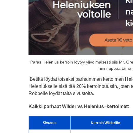
Paras Helenius kerroin löytyy ylivoimaisesti siis Mr. Green
niin nappaa tämä k
iBetiltä löydät toiseksi parhaimman kertoimen
Hel
Heleniukselle sisältää 20% kerroinbuustin, joten
Robbelle löydät tältä sivustolta.
Kaikki parhaat Wilder vs Helenius -kertoimet:
Sivusto:
Kerroin Wilderille