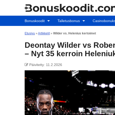
Bonuskoodit
Talletusbonus
Casinobonuk
Etusivu
»
Artikkelit
»
Wilder vs. Helenius kertoimet
Deontay Wilder vs Rober
– Nyt 35 kerroin Heleniu
Päivitetty:
11.2.2026