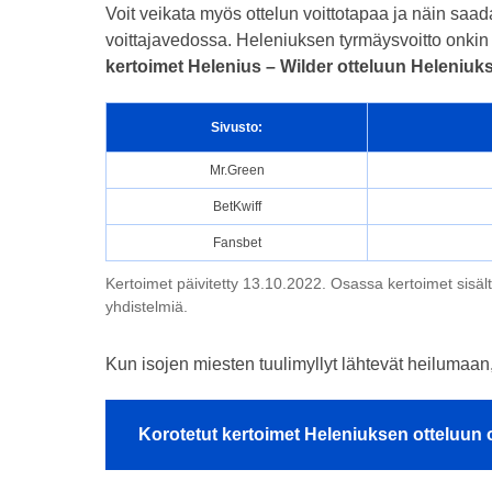
Voit veikata myös ottelun voittotapaa ja näin sa
voittajavedossa. Heleniuksen tyrmäysvoitto onkin 
kertoimet Helenius – Wilder otteluun Heleniuk
Sivusto:
Mr.Green
BetKwiff
Fansbet
Kertoimet päivitetty 13.10.2022. Osassa kertoimet sisäl
yhdistelmiä.
Kun isojen miesten tuulimyllyt lähtevät heilumaan
Korotetut kertoimet Heleniuksen otteluun o