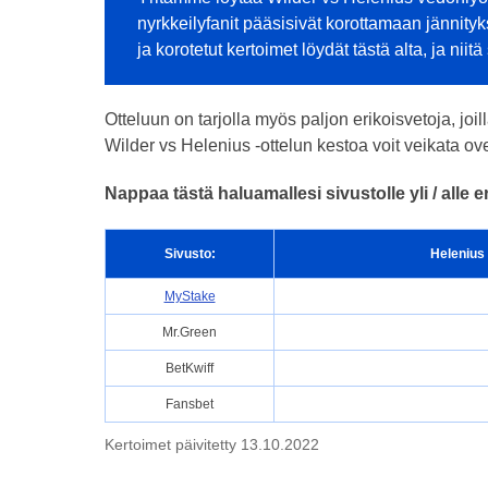
nyrkkeilyfanit pääsisivät korottamaan jännity
ja korotetut kertoimet löydät tästä alta, ja niit
Otteluun on tarjolla myös paljon erikoisvetoja, joil
Wilder vs Helenius -ottelun kestoa voit veikata ov
Nappaa tästä haluamallesi sivustolle yli / alle 
Sivusto:
Helenius 
MyStake
Mr.Green
BetKwiff
Fansbet
Kertoimet päivitetty 13.10.2022