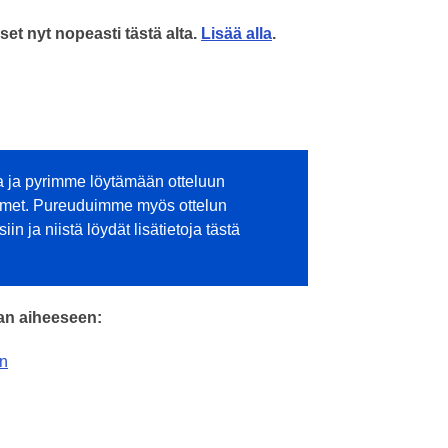
set nyt nopeasti tästä alta.
Lisää alla
.
ja pyrimme löytämään otteluun
oimet. Pureuduimme myös ottelun
in ja niistä löydät lisätietoja tästä
aan aiheeseen:
in