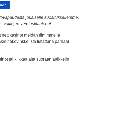
mmän
rovapaudesta jokaiselle suosituksellemme,
 voittojen verotustilanteen!
t nettikasinot meidän tiimimme ja
in näkövinkkelistä listattuna parhaat
inot tai klikkaa alta suoraan artikkelin