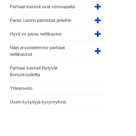
Parhaat PayNPlay nettikasinot
Paras casino maksutapa on Viljo
Parhaat kasinot ovat verovapaita
Hyviä kasinoita suomeksi
Pienet talletukset
Parhaimmat kasinot tulevat
Paras casino panostaa peleihin
Virosta
Hyvä live kasino on tärkeä
Hyvä vs paras nettikasino
Suosituimmat pelinvalmistajat
Hyvän kasinon merkit
Näin arvostelemme parhaat
nettikasinot
Millainen on huono kasino?
Parhaat kasinot löytyvät
Bonuskoodeilta
Paras nettikasino -kokemuksia
Yhteenveto
Usein kysyttyjä kysymyksiä