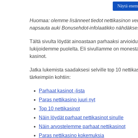
Näytä ene
Huomaa: olemme lisänneet tiedot nettikasinon ve
napsauta auki Bonusehdot-infolaatikko nähdäksesi
Tältä sivulta löydät ainoastaan parhaaksi arvioidu
lukijoidemme puolelta. Eli sivullamme on monestak
kasinot.
Jatka lukemista saadaksesi selville top 10 nettikas
tärkeimpiin kohtiin:
Parhaat kasinot -lista
Paras nettikasino juuri nyt
Top 10 nettikasinot
Näin löydät parhaat nettikasinot sinulle
Näin arvostelemme parhaat nettikasinot
Paras nettikasino kokemuksia