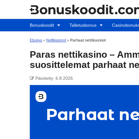
Bonuskoodit
Talletusbonus
Casinobonuk
Etusivu
»
Nettikasinot
»
Parhaat nettikasinot
Paras nettikasino – Amma
suosittelemat parhaat ne
Päivitetty:
6.8.2026