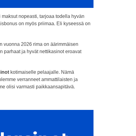
i maksut nopeasti, tarjoaa todella hyvän
liaisbonus on myös priimaa. Eli kyseessä on
aan vuonna 2026 rima on äärimmäisen
en parhaat ja hyvät nettikasinot eroavat
inot
kotimaiselle pelaajalle. Nämä
tä olemme verranneet ammattilaisten ja
me olisi varmasti paikkaansapitävä.