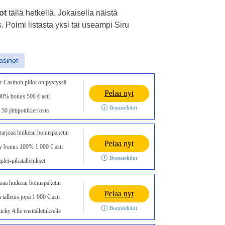
ot
tällä hetkellä. Jokaisella näistä
. Poimi listasta yksi tai useampi Siru
asinot
 Casinon pidot on pystyssä
Pelaa nyt
0% bonus 500 € asti
Bonusehdot
50 jättipottikierrosta
tarjoaa huikean bonuspaketin
Pelaa nyt
y bonus 100% 1 000 € asti
Bonusehdot
ler-pikatalletukset
joaa huikean bonuspaketin
Pelaa nyt
 talletus jopa 1 000 € asti
Bonusehdot
icky 4:lle ensitalletukselle