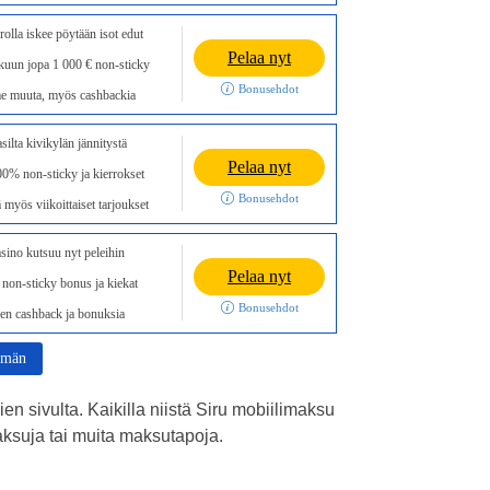
lla iskee pöytään isot edut
Pelaa nyt
kuun jopa 1 000 € non-sticky
Bonusehdot
e muuta, myös cashbackia
ilta kivikylän jännitystä
r
Pelaa nyt
0% non-sticky ja kierrokset
 5 €
Bonusehdot
myös viikoittaiset tarjoukset
sino kutsuu nyt peleihin
Pelaa nyt
non-sticky bonus ja kiekat
Bonusehdot
nen cashback ja bonuksia
mmän
en sivulta. Kaikilla niistä Siru mobiilimaksu
maksuja tai muita maksutapoja.