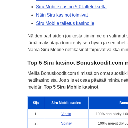
Siru Mobile casino 5 € talletuksella
Näin Siru kasinot toimivat
Siru Mobile talletus kasinolle
Näiden parhaiden joukosta tiimimme on valinnut 
tämä maksutapa toimi erityisen hyvin ja sen ohel
Nämä Siru Mobile nettikasinot taipuvat vaikka mink
Top 5 Siru kasinot Bonuskoodit.com m
Meillä Bonuskoodit.com tiimissä on omat suosikk
nettikasinoista. Jos siis et osaa päättää minkä netti
meidän
Top 5 Siru Mobile kasinot
.
Sija
Siru Mobile casino
Bonu
1.
Vipsta
100% non-sticky 1 00
2.
Spinsy
100% non-sticky 500