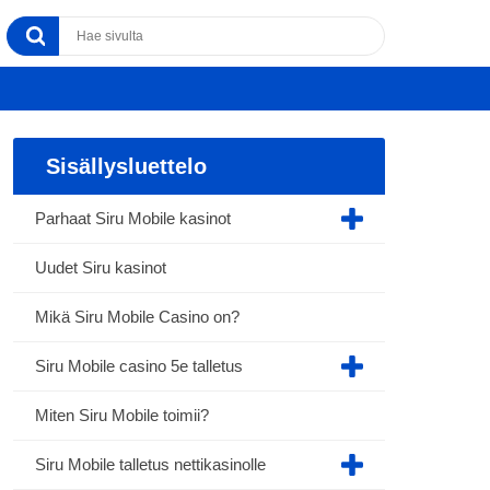
Haku
Sisällysluettelo
Parhaat Siru Mobile kasinot
Paras Siru Mobile casino
Uudet Siru kasinot
Mikä Siru Mobile Casino on?
Siru Mobile casino 5e talletus
Siru Mobile casino 10€
Miten Siru Mobile toimii?
talletuksella
Siru Mobile talletus nettikasinolle