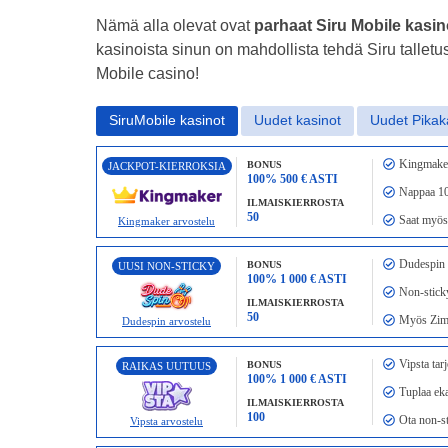
Nämä alla olevat ovat
parhaat Siru Mobile kasin
kasinoista sinun on mahdollista tehdä Siru talletus
Minimitalletus 20 € bonuksen lunastamiseksi
Mobile casino!
Kierrätysvaatimus 35x talletus+bonus, kierrokset 40x
Kierrokset Royal Fortune Wheel -jättipotissa
SiruMobile kasinot
Uudet kasinot
Uudet Pikak
Maksimipanos 5 €, K18, Ei verovapaa
Kingmaker
BONUS
JACKPOT-KIERROKSIA
Minimitalletus 20 €, talletus+bonus kierrätettävä 35x
100% 500 € ASTI
Ilmaiskierrosten voittojen kierrätys 40x
Nappaa 10
Bonukset tulee kierrättää 10 vrk aikana
ILMAISKIERROSTA
50
Saat myös 
K18, Ei verovapaa
Kingmaker arvostelu
Dudespin 
BONUS
UUSI NON-STICKY
Minimitalletus 20 €, maksimipanos 5 €, maksimivoitot 10x bonus
100% 1 000 € ASTI
Kierrätysvaatimus 40x talletus+bonus, kierrosten voitot 30x
Non-stick
Kierrätysvaatimukset täytettävä 10 vrk kuluessa
ILMAISKIERROSTA
50
Myös Zimp
K18, ei verovapaa
Dudespin arvostelu
Vipsta tar
BONUS
RAIKAS UUTUUS
Minimitalletus bonukselle 20 €, bonus crabin saa jo kympillä
100% 1 000 € ASTI
Bonus ja talletus tulee kierrättää 35x
Tuplaa eka
Maksimipanos 5 €, ilmaiskierrosten voittojen kierrätys 40x
ILMAISKIERROSTA
100
Ota non-st
Ei voi lunastaa Skrill/Neteller, K18, Ei verovapaa
Vipsta arvostelu