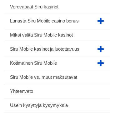
Maksurajat
Verovapaat Siru kasinot
Siru kasinot kotiutus
Lunasta Siru Mobile casino bonus
Siru casino KYC
Siru Mobile vedonlyönti
Miksi valita Siru Mobile kasinot
Siru lompakko kulut
Voiko Siru casino toimia ilman
Siru Mobile kasinot ja luotettavuus
rekisteröintiä?
Onko Siru casino turvallinen?
Kotimainen Siru Mobile
Vastuullinen pelaaminen
Siru Mobile asiakaspalvelu
Siru Mobile vs. muut maksutavat
Siru Mobile esto
Yhteenveto
Siru Mobile kokemuksia
Usein kysyttyjä kysymyksiä
Plussat ja miinukset