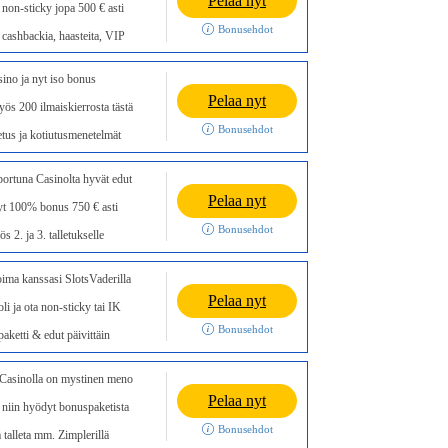
Pelaa nyt
non-sticky jopa 500 € asti
Bonusehdot
cashbackia, haasteita, VIP
ino ja nyt iso bonus
Pelaa nyt
40x
ös 200 ilmaiskierrosta tästä
0 €
Bonusehdot
etus ja kotiutusmenetelmät
ortuna Casinolta hyvät edut
ierroksia
Pelaa nyt
yt 100% bonus 750 € asti
Bonusehdot
 2. ja 3. talletukselle
ima kanssasi SlotsVaderilla
Pelaa nyt
oli ja ota non-sticky tai IK
Bonusehdot
aketti & edut päivittäin
 Casinolla on mystinen meno
Pelaa nyt
t niin hyödyt bonuspaketista
Bonusehdot
a talleta mm. Zimplerillä