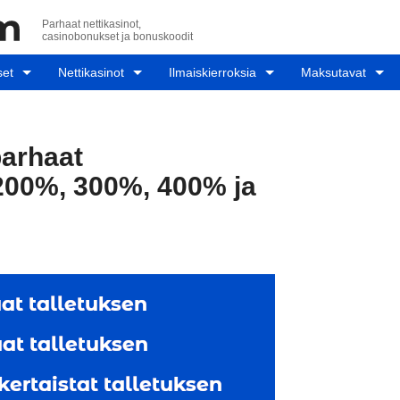
Parhaat nettikasinot,
casinobonukset ja bonuskoodit
set
Nettikasinot
Ilmaiskierroksia
Maksutavat
parhaat
200%, 300%, 400% ja