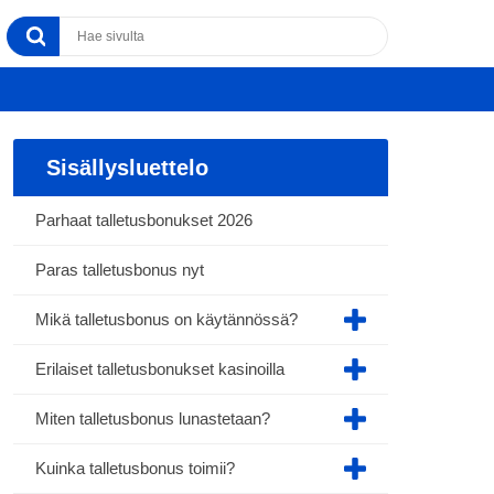
Haku
Sisällysluettelo
Parhaat talletusbonukset 2026
Paras talletusbonus nyt
Mikä talletusbonus on käytännössä?
Mitä hyötyä talletusbonuksesta
Erilaiset talletusbonukset kasinoilla
on?
Uudet talletusbonukset
Miten talletusbonus lunastetaan?
Ensitalletusbonus
Voittojen kotiutus
Kuinka talletusbonus toimii?
talletusbonuksesta