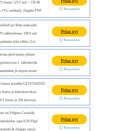
Pelaa nyt
 bonus 125 € asti + 150 IK
Bonusehdot
pa 15% cashback, Zimpler PNP
nSkull nyt Brite-maksuilla
Pelaa nyt
% talletusbonus 100 € asti
Bonusehdot
palautus joka viikko (1x)
 testaa järeä kasino pikana
Pelaa nyt
perkierrosta 1. talletuksella
Bonusehdot
animittari ja nopeat nostot
r5 bonus koodilla GETSTARTED
Pelaa nyt
/kpl
 bonus ja käteiskierroksia
Bonusehdot
0 € bonus ja 100 kierrosta
pa
eto irti Pelipeto Casinolla
Pelaa nyt
käteiskiekat: jopa 0,50 €/kpl
Bonusehdot
toklubi & Zimpler-siirrot