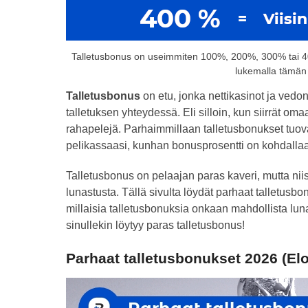
Talletusbonus on useimmiten 100%, 200%, 300% tai 40
lukemalla tämän a
Talletusbonus
on etu, jonka nettikasinot ja vedon
talletuksen yhteydessä. Eli silloin, kun siirrät omaa
rahapelejä. Parhaimmillaan talletusbonukset tuova
pelikassaasi, kunhan bonusprosentti on kohdalla
Talletusbonus on pelaajan paras kaveri, mutta ni
lunastusta. Tällä sivulta löydät parhaat talletusb
millaisia talletusbonuksia onkaan mahdollista luna
sinullekin löytyy paras talletusbonus!
Parhaat talletusbonukset 2026 (El