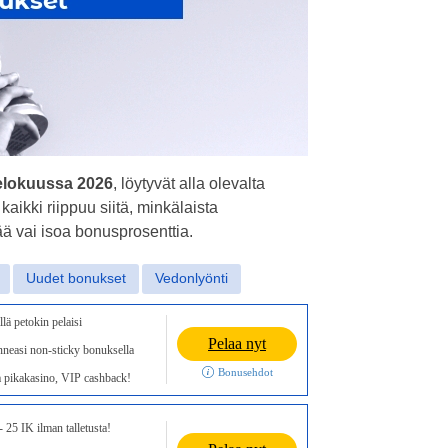
t elokuussa 2026
, löytyvät alla olevalta
ä kaikki riippuu siitä, minkälaista
ä vai isoa bonusprosenttia.
Uudet bonukset
Vedonlyönti
llä petokin pelaisi
Pelaa nyt
nneasi non-sticky bonuksella
Bonusehdot
 pikakasino, VIP cashback!
- 25 IK ilman talletusta!