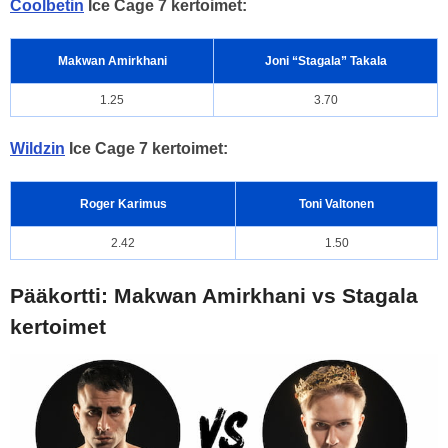
Coolbetin
Ice Cage 7 kertoimet:
Makwan Amirkhani
Joni “Stagala” Takala
1.25
3.70
Wildzin
Ice Cage 7 kertoimet:
Roger Karimus
Toni Valtonen
2.42
1.50
Pääkortti: Makwan Amirkhani vs Stagala
kertoimet