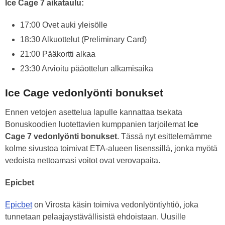
Ice Cage 7 aikataulu:
17:00 Ovet auki yleisölle
18:30 Alkuottelut (Preliminary Card)
21:00 Pääkortti alkaa
23:30 Arvioitu pääottelun alkamisaika
Ice Cage vedonlyönti bonukset
Ennen vetojen asettelua lapulle kannattaa tsekata
Bonuskoodien luotettavien kumppanien tarjoilemat
Ice
Cage 7 vedonlyönti bonukset
. Tässä nyt esittelemämme
kolme sivustoa toimivat ETA-alueen lisenssillä, jonka myötä
vedoista nettoamasi voitot ovat verovapaita.
Epicbet
Epicbet
on Virosta käsin toimiva vedonlyöntiyhtiö, joka
tunnetaan pelaajaystävällisistä ehdoistaan. Uusille