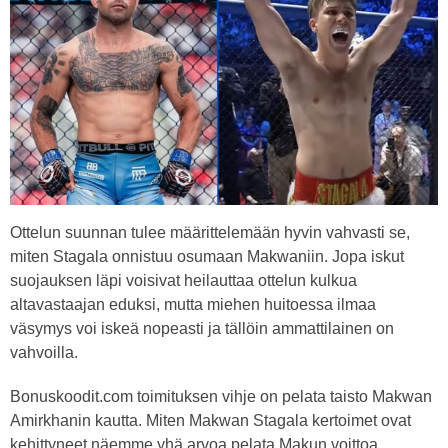
Ottelun suunnan tulee määrittelemään hyvin vahvasti se,
miten Stagala onnistuu osumaan Makwaniin. Jopa iskut
suojauksen läpi voisivat heilauttaa ottelun kulkua
altavastaajan eduksi, mutta miehen huitoessa ilmaa
väsymys voi iskeä nopeasti ja tällöin ammattilainen on
vahvoilla.
Bonuskoodit.com toimituksen vihje on pelata taisto Makwan
Amirkhanin kautta. Miten Makwan Stagala kertoimet ovat
kehittyneet näemme yhä arvoa pelata Makun voittoa.