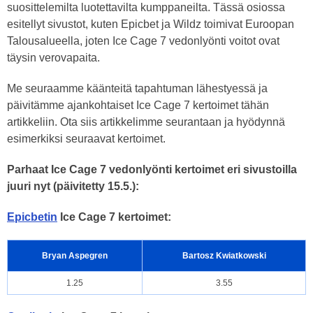
suosittelemilta luotettavilta kumppaneilta. Tässä osiossa
esitellyt sivustot, kuten Epicbet ja Wildz toimivat Euroopan
Talousalueella, joten Ice Cage 7 vedonlyönti voitot ovat
täysin verovapaita.
Me seuraamme käänteitä tapahtuman lähestyessä ja
päivitämme ajankohtaiset Ice Cage 7 kertoimet tähän
artikkeliin. Ota siis artikkelimme seurantaan ja hyödynnä
esimerkiksi seuraavat kertoimet.
Parhaat Ice Cage 7 vedonlyönti kertoimet eri sivustoilla
juuri nyt (päivitetty 15.5.):
Epicbetin
Ice Cage 7 kertoimet:
Bryan Aspegren
Bartosz Kwiatkowski
1.25
3.55