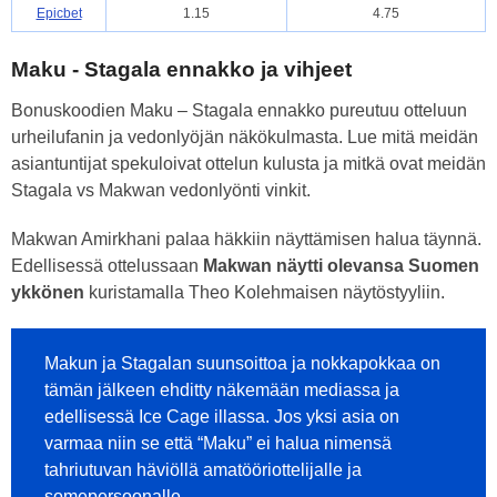
Epicbet
1.15
4.75
Maku - Stagala ennakko ja vihjeet
Bonuskoodien Maku – Stagala ennakko pureutuu otteluun
urheilufanin ja vedonlyöjän näkökulmasta. Lue mitä meidän
asiantuntijat spekuloivat ottelun kulusta ja mitkä ovat meidän
Stagala vs Makwan vedonlyönti vinkit.
Makwan Amirkhani palaa häkkiin näyttämisen halua täynnä.
Edellisessä ottelussaan
Makwan näytti olevansa Suomen
ykkönen
kuristamalla Theo Kolehmaisen näytöstyyliin.
Makun ja Stagalan suunsoittoa ja nokkapokkaa on
tämän jälkeen ehditty näkemään mediassa ja
edellisessä Ice Cage illassa. Jos yksi asia on
varmaa niin se että “Maku” ei halua nimensä
tahriutuvan häviöllä amatööriottelijalle ja
somepersoonalle.