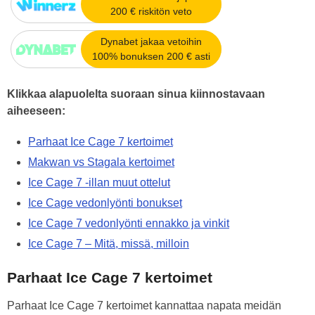
200 € riskitön veto
Dynabet jakaa vetoihin
100% bonuksen 200 € asti
Klikkaa alapuolelta suoraan sinua kiinnostavaan
aiheeseen:
Parhaat Ice Cage 7 kertoimet
Makwan vs Stagala kertoimet
Ice Cage 7 -illan muut ottelut
Ice Cage vedonlyönti bonukset
Ice Cage 7 vedonlyönti ennakko ja vinkit
Ice Cage 7 – Mitä, missä, milloin
Parhaat Ice Cage 7 kertoimet
Parhaat Ice Cage 7 kertoimet kannattaa napata meidän