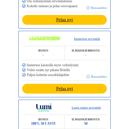
Ota vedonlyönnin tervetulobonus
Kokeile onneasi ja pelaa verovapaasti
Bonusehdot
Bonusehdot
Pelaa nyt
Immerion arvostelu
BONUS
ILMAISKIERROSTA
-
-
Immerion kasinolla myös vedonlyönti
Vedot sisään nyt pikana Britella
Paljon kohteita suosikkilajeihin
Bonusehdot
Bonusehdot
Pelaa nyt
liurheiluun
Lumi casino arvostelu
BONUS
ILMAISKIERROSTA
100% 50 € ASTI
50
ovapaa