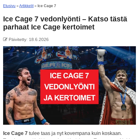
Etusivu
»
Artikkelit
»
Ice Cage 7
Ice Cage 7 vedonlyönti – Katso tästä
parhaat Ice Cage kertoimet
Päivitetty:
18.6.2026
Ice Cage 7
tulee taas ja nyt kovempana kuin koskaan.