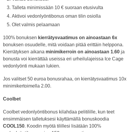
Talleta minimissään 10 € suoraan etusivulta
Aktivoi vedonlyöntibonus oman tilin osiolla
Olet valmis pelaamaan
100% bonuksen
kierrätysvaatimus on ainoastaan 6x
bonuksen osuudelle, mitä voidaan pitää erittäin helppona.
Kierrätyksen aikana
minimikerroin on ainoastaan 1.60
ja
bonusta voi kierrättää useissa eri urheilulajeissa Ice Cage
vedonlyönti mukaan lukien.
Jos valitset 50 euroa bonusrahaa, on kierrätysvaatimus 10x
minimikertoimella 2.00.
Coolbet
Coolbet vedonlyöntibonus kilahdaa pelitilille, kun teet
ensimmäisen talletuksesi käyttämällä bonuskoodia
COOL150
. Koodin myötä tilillesi lisätään 100%