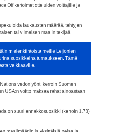
e Off kertoimet otteluiden voittajille ja
 spekuloida laukausten määrää, tehtyjen
äisen tai viimeisen maalin tekijää.
äin mielenkiintoista meille Leijonien
suurina suosikkeina turnaukseen. Tämä
sta veikkaaville.
 Nations vedonlyönti kerroin Suomen
kun USA:n voitto maksaa rahat ainoastaan
da on suuri ennakkosuosikki (kerroin 1.73)
 maalimääriin ja yksittäisiä pelaajia