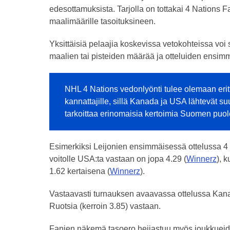
edesottamuksista. Tarjolla on tottakai 4 Nations Fac
maalimäärille tasoituksineen.
Yksittäisiä pelaajia koskevissa vetokohteissa voi
maalien tai pisteiden määrää ja otteluiden ensimm
NHL 4 Nations vedonlyönti tulee olemaan eritt
kannattajille, sillä Kanada ja USA lähtevät 
tarkoittaa erinomaisia kertoimia Suomen puole
Esimerkiksi Leijonien ensimmäisessä ottelussa 4
voitolle USA:ta vastaan on jopa 4.29 (
Winnerz
), 
1.62 kertaisena (
Winnerz
).
Vastaavasti turnauksen avaavassa ottelussa Kana
Ruotsia (kerroin 3.85) vastaan.
Fanien näkemä tasoero heijastuu myös joukkueiden