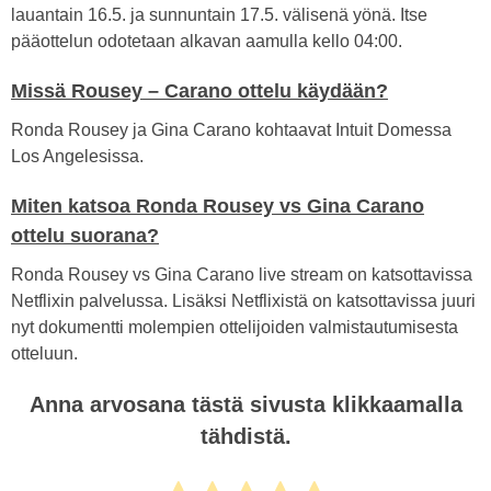
lauantain 16.5. ja sunnuntain 17.5. välisenä yönä. Itse
pääottelun odotetaan alkavan aamulla kello 04:00.
Missä Rousey – Carano ottelu käydään?
Ronda Rousey ja Gina Carano kohtaavat Intuit Domessa
Los Angelesissa.
Miten katsoa Ronda Rousey vs Gina Carano
ottelu suorana?
Ronda Rousey vs Gina Carano live stream on katsottavissa
Netflixin palvelussa. Lisäksi Netflixistä on katsottavissa juuri
nyt dokumentti molempien ottelijoiden valmistautumisesta
otteluun.
Anna arvosana tästä sivusta klikkaamalla
tähdistä.