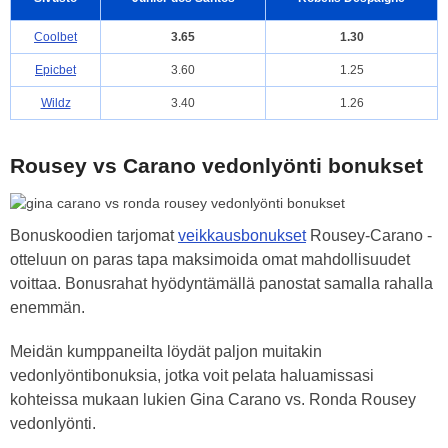
Coolbet
3.65
1.30
Epicbet
3.60
1.25
Wildz
3.40
1.26
Rousey vs Carano vedonlyönti bonukset
Bonuskoodien tarjomat
veikkausbonukset
Rousey-Carano -
otteluun on paras tapa maksimoida omat mahdollisuudet
voittaa. Bonusrahat hyödyntämällä panostat samalla rahalla
enemmän.
Meidän kumppaneilta löydät paljon muitakin
vedonlyöntibonuksia, jotka voit pelata haluamissasi
kohteissa mukaan lukien Gina Carano vs. Ronda Rousey
vedonlyönti.