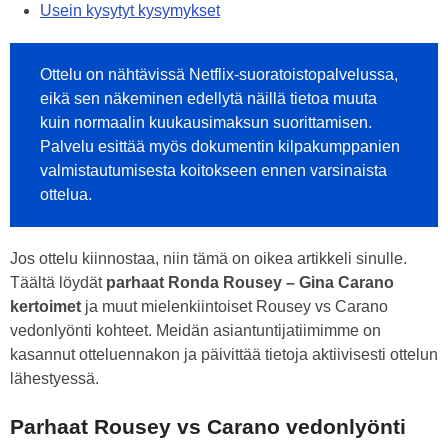
Usein kysytyt kysymykset
Ottelu on nähtävissä Netflix-suoratoistopalvelussa,
eikä sen näkeminen edellytä näillä tietoa muuta
kuin normaalin kuukausimaksun suorittamisen.
Palvelu esittää myös dokumentin kilpakumppanien
valmistautumisesta koitokseen ennen varsinaista
ottelua.
Jos ottelu kiinnostaa, niin tämä on oikea artikkeli sinulle.
Täältä löydät
parhaat Ronda Rousey – Gina Carano
kertoimet
ja muut mielenkiintoiset Rousey vs Carano
vedonlyönti kohteet. Meidän asiantuntijatiimimme on
kasannut otteluennakon ja päivittää tietoja aktiivisesti ottelun
lähestyessä.
Parhaat Rousey vs Carano vedonlyönti