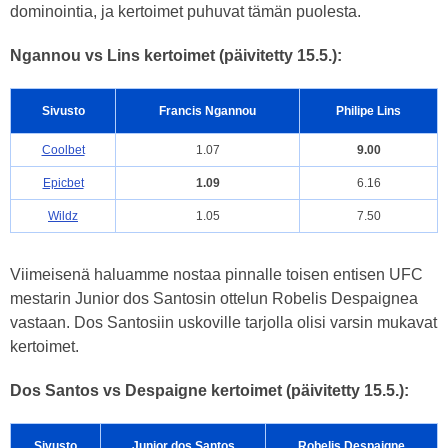
dominointia, ja kertoimet puhuvat tämän puolesta.
Ngannou vs Lins kertoimet (päivitetty 15.5.):
Sivusto
Francis Ngannou
Philipe Lins
Coolbet
1.07
9.00
Epicbet
1.09
6.16
Wildz
1.05
7.50
Viimeisenä haluamme nostaa pinnalle toisen entisen UFC
mestarin Junior dos Santosin ottelun Robelis Despaignea
vastaan. Dos Santosiin uskoville tarjolla olisi varsin mukavat
kertoimet.
Dos Santos vs Despaigne kertoimet (päivitetty 15.5.):
Sivusto
Junior dos Santos
Robelis Despaigne