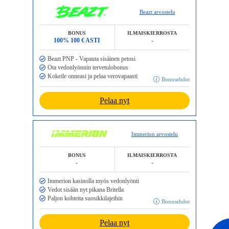
Beazt arvostelu
BONUS
ILMAISKIERROSTA
100% 100 € ASTI
-
Beazt PNP - Vapauta sisäinen petosi
Ota vedonlyönnin tervetulobonus
Kokeile onneasi ja pelaa verovapaasti
Bonusehdot
Bonusehdot
Pelaa nyt
Immerion arvostelu
BONUS
ILMAISKIERROSTA
-
-
Immerion kasinolla myös vedonlyönti
Vedot sisään nyt pikana Britella
Paljon kohteita suosikkilajeihin
Bonusehdot
Bonusehdot
Pelaa nyt