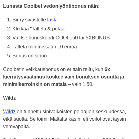
Lunasta Coolbet vedonlyöntibonus näin:
Siirry sivustolle
tästä
Klikkaa “Talleta & pelaa”
Valitse bonuskoodi COOL150 tai 5XBONUS
Talleta minimissään 10 euroa
Bonus on sinun
Coolbetin veikkausbonus on erittäin reilu, kun
6x
kierrätysvaatimus koskee vain bonuksen osuutta ja
minimikerroinkin on matala
– vain 1.50.
Wildz
Wildz
on tunnettu sinivalkoisten pelaajien keskuudessa,
eikä suotta. Se toimii Maltalta käsin, eli voitot ovat täysin
verovapaita.