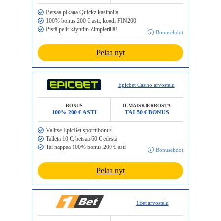
 Verovapaa
Betsaa pikana Quickz kasinolla
100% bonus 200 € asti, koodi FIN200
Pistä pelit käyntiin Zimplerillä!
Bonusehdot
Bonusehdot
Pelaa nyt
Epicbet Casino arvostelu
ksella 10x
BONUS
ILMAISKIERROSTA
nus)
100% 200 € ASTI
TAI 50 € BONUS
Valitse EpicBet sporttibonus
Talleta 10 €, betsaa 60 € edestä
Tai nappaa 100% bonus 200 € asti
Bonusehdot
Bonusehdot
Pelaa nyt
00NS
1Bet arvostelu
tys x12