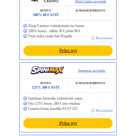
Ninja Casino arvostelu
BONUS
ILMAISKIERROSTA
200% 60 € ASTI
-
Ninja Casinon vedonlyöntiin iso bonus
200% bonus - talleta 30 € pelaa 90 €
Pistä vedot sisään heti Ninjalla
Bonusehdot
Bonusehdot
Pelaa nyt
Spinimax arvostelu
ksesta
BONUS
ILMAISKIERROSTA
125% 300 € ASTI
-
Spinimax kasinolla vedonlyönti sujuu
Ota 125% bonus 300 € asti vetoihin
Lunasta bonus koodilla PLAY125
Bonusehdot
Bonusehdot
Pelaa nyt