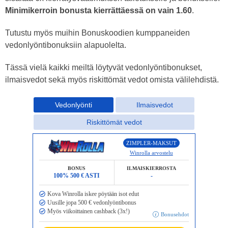
Minimikerroin bonusta kierrättäessä on vain 1.60
.
Tutustu myös muihin Bonuskoodien kumppaneiden
vedonlyöntibonuksiin alapuolelta.
Tässä vielä kaikki meiltä löytyvät vedonlyöntibonukset,
ilmaisvedot sekä myös riskittömät vedot omista välilehdistä.
Vedonlyönti
Ilmaisvedot
Riskittömät vedot
kertoimella
ZIMPLER-MAKSUT
Winrolla arvostelu
os 50 €
BONUS
ILMAISKIERROSTA
 tai 1,50
100% 500 € ASTI
-
la, K1
Kova Winrolla iskee pöytään isot edut
Uusille jopa 500 € vedonlyöntibonus
Myös viikoittainen cashback (3x!)
Bonusehdot
Bonusehdot