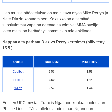
Illan muista pääotteluista on mainittava myös Mike Perryn ja
Nate Diazin kohtaaminen. Kaksikko on eittämättä
suosituimmat vapaina agentteina toimivat MMA ottelijat,
joten matsi on herättänyt isomminkin mielenkiintoa.
Nappaa alta parhaat Diaz vs Perry kertoimet (päivitetty
15.5.):
Sivusto
Nate Diaz
Mike Perry
Coolbet
2.56
1.53
Epicbet
2.60
1.44
Wildz
2.57
1.44
Entinen UFC mestari Francis Ngannou kohtaa puolestaan
Philipe Linsin. Tästä ottelusta odotetaan Ngannoun