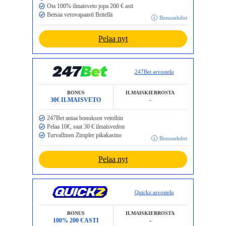
Ota 100% ilmaisveto jopa 200 € asti
Betsaa verovapaasti Britellä
Bonusehdot
Bonusehdot
Pelaa nyt
än
247Bet arvostelu
lla
BONUS
ILMAISKIERROSTA
30€ ILMAISVETO
-
247Bet antaa bonuksen vetoihin
Pelaa 10€, saat 30 € ilmaisvedon
Turvallinen Zimpler pikakasino
Bonusehdot
Bonusehdot
Pelaa nyt
etusta
Quickz arvostelu
BONUS
ILMAISKIERROSTA
veto
100% 200 € ASTI
-