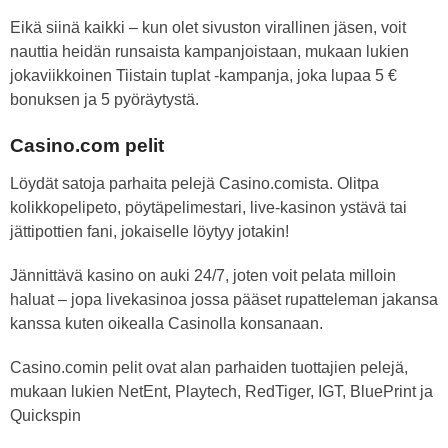
Eikä siinä kaikki – kun olet sivuston virallinen jäsen, voit
nauttia heidän runsaista kampanjoistaan, mukaan lukien
jokaviikkoinen Tiistain tuplat -kampanja, joka lupaa 5 €
bonuksen ja 5 pyöräytystä.
Casino.com pelit
Löydät satoja parhaita pelejä Casino.comista. Olitpa
kolikkopelipeto, pöytäpelimestari, live-kasinon ystävä tai
jättipottien fani, jokaiselle löytyy jotakin!
Jännittävä kasino on auki 24/7, joten voit pelata milloin
haluat – jopa livekasinoa jossa pääset rupatteleman jakansa
kanssa kuten oikealla Casinolla konsanaan.
Casino.comin pelit ovat alan parhaiden tuottajien pelejä,
mukaan lukien NetEnt, Playtech, RedTiger, IGT, BluePrint ja
Quickspin