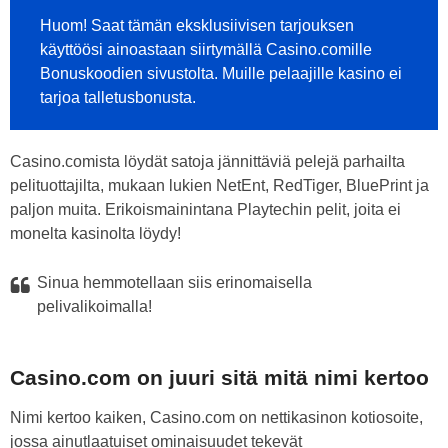
Huom! Saat tämän eksklusiivisen tarjouksen
käyttöösi ainoastaan siirtymällä Casino.comille
Bonuskoodien sivustolta. Muille pelaajille kasino ei
tarjoa talletusbonusta.
Casino.comista löydät satoja jännittäviä pelejä parhailta
pelituottajilta, mukaan lukien NetEnt, RedTiger, BluePrint ja
paljon muita. Erikoismainintana Playtechin pelit, joita ei
monelta kasinolta löydy!
Sinua hemmotellaan siis erinomaisella
pelivalikoimalla!
Casino.com on juuri sitä mitä nimi kertoo
Nimi kertoo kaiken, Casino.com on nettikasinon kotiosoite,
jossa ainutlaatuiset ominaisuudet tekevät