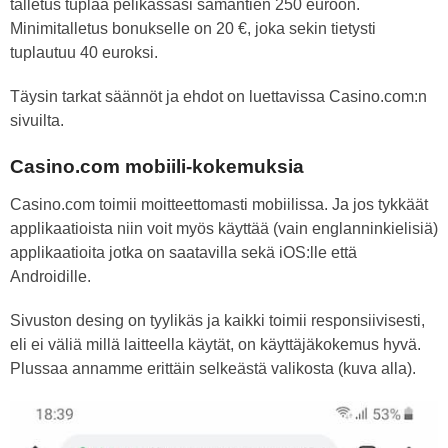
talletus tuplaa pelikassasi samantien 250 euroon.
Minimitalletus bonukselle on 20 €, joka sekin tietysti
tuplautuu 40 euroksi.
Täysin tarkat säännöt ja ehdot on luettavissa Casino.com:n
sivuilta.
Casino.com mobiili-kokemuksia
Casino.com toimii moitteettomasti mobiilissa. Ja jos tykkäät
applikaatioista niin voit myös käyttää (vain englanninkielisiä)
applikaatioita jotka on saatavilla sekä iOS:lle että
Androidille.
Sivuston desing on tyylikäs ja kaikki toimii responsiivisesti,
eli ei väliä millä laitteella käytät, on käyttäjäkokemus hyvä.
Plussaa annamme erittäin selkeästä valikosta (kuva alla).