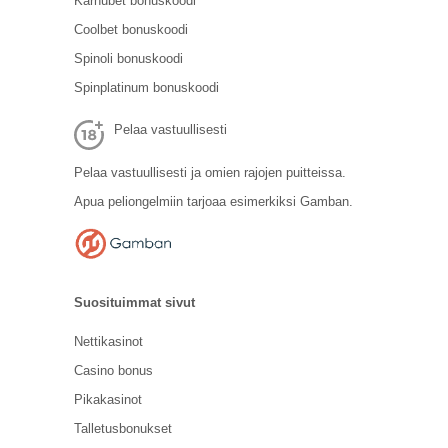
Karhubet bonuskoodi
Coolbet bonuskoodi
Spinoli bonuskoodi
Spinplatinum bonuskoodi
Pelaa vastuullisesti
Pelaa vastuullisesti ja omien rajojen puitteissa.
Apua peliongelmiin tarjoaa esimerkiksi Gamban.
Suosituimmat sivut
Nettikasinot
Casino bonus
Pikakasinot
Talletusbonukset