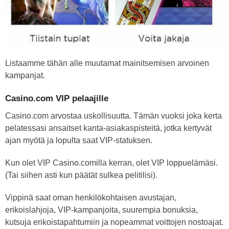
Listaamme tähän alle muutamat mainitsemisen arvoinen
kampanjat.
Casino.com VIP pelaajille
Casino.com arvostaa uskollisuutta. Tämän vuoksi joka kerta
pelatessasi ansaitset kanta-asiakaspisteitä, jotka kertyvät
ajan myötä ja lopulta saat VIP-statuksen.
Kun olet VIP Casino.comilla kerran, olet VIP loppuelämäsi.
(Tai siihen asti kun päätät sulkea pelitilisi).
Vippinä saat oman henkilökohtaisen avustajan,
erikoislahjoja, VIP-kampanjoita, suurempia bonuksia,
kutsuja erikoistapahtumiin ja nopeammat voittojen nostoajat.