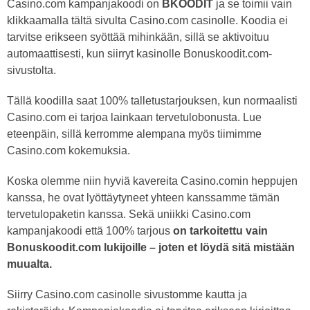
Casino.com kampanjakoodi on
BKOODIT
ja se toimii vain
klikkaamalla tältä sivulta Casino.com casinolle. Koodia ei
tarvitse erikseen syöttää mihinkään, sillä se aktivoituu
automaattisesti, kun siirryt kasinolle Bonuskoodit.com-
sivustolta.
Tällä koodilla saat 100% talletustarjouksen, kun normaalisti
Casino.com ei tarjoa lainkaan tervetulobonusta. Lue
eteenpäin, sillä kerromme alempana myös tiimimme
Casino.com kokemuksia.
Koska olemme niin hyviä kavereita Casino.comin heppujen
kanssa, he ovat lyöttäytyneet yhteen kanssamme tämän
tervetulopaketin kanssa. Sekä uniikki Casino.com
kampanjakoodi että 100% tarjous
on tarkoitettu vain
Bonuskoodit.com lukijoille – joten et löydä sitä mistään
muualta.
Siirry Casino.com casinolle sivustomme kautta ja