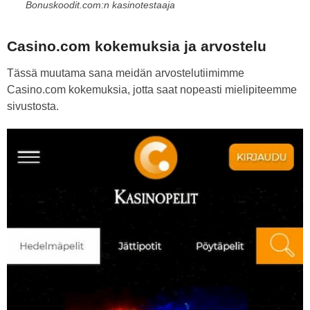
Bonuskoodit.com:n kasinotestaaja
Casino.com kokemuksia ja arvostelu
Tässä muutama sana meidän arvostelutiimimme
Casino.com kokemuksia, jotta saat nopeasti mielipiteemme
sivustosta.