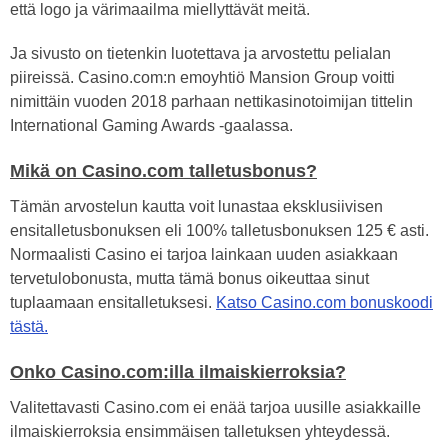
että logo ja värimaailma miellyttävät meitä.
Ja sivusto on tietenkin luotettava ja arvostettu pelialan
piireissä. Casino.com:n emoyhtiö Mansion Group voitti
nimittäin vuoden 2018 parhaan nettikasinotoimijan tittelin
International Gaming Awards -gaalassa.
Mikä on Casino.com talletusbonus?
Tämän arvostelun kautta voit lunastaa eksklusiivisen
ensitalletusbonuksen eli 100% talletusbonuksen 125 € asti.
Normaalisti Casino ei tarjoa lainkaan uuden asiakkaan
tervetulobonusta, mutta tämä bonus oikeuttaa sinut
tuplaamaan ensitalletuksesi.
Katso Casino.com bonuskoodi
tästä.
Onko Casino.com:illa ilmaiskierroksia?
Valitettavasti Casino.com ei enää tarjoa uusille asiakkaille
ilmaiskierroksia ensimmäisen talletuksen yhteydessä.