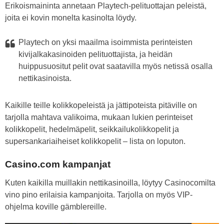
Erikoismaininta annetaan Playtech-pelituottajan peleistä,
joita ei kovin monelta kasinolta löydy.
Playtech on yksi maailma isoimmista perinteisten
kivijalkakasinoiden pelituottajista, ja heidän
huippusuositut pelit ovat saatavilla myös netissä osalla
nettikasinoista.
Kaikille teille kolikkopeleistä ja jättipoteista pitäville on
tarjolla mahtava valikoima, mukaan lukien perinteiset
kolikkopelit, hedelmäpelit, seikkailukolikkopelit ja
supersankariaiheiset kolikkopelit – lista on loputon.
Casino.com kampanjat
Kuten kaikilla muillakin nettikasinoilla, löytyy Casinocomilta
vino pino erilaisia kampanjoita. Tarjolla on myös VIP-
ohjelma koville gämblereille.