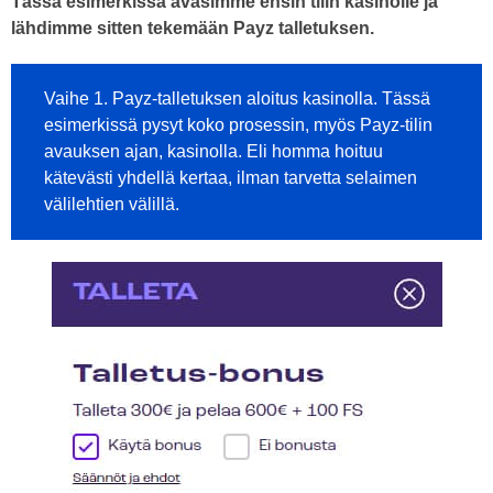
Tässä esimerkissä avasimme ensin tilin kasinolle ja
lähdimme sitten tekemään Payz talletuksen.
Vaihe 1. Payz-talletuksen aloitus kasinolla. Tässä
esimerkissä pysyt koko prosessin, myös Payz-tilin
avauksen ajan, kasinolla. Eli homma hoituu
kätevästi yhdellä kertaa, ilman tarvetta selaimen
välilehtien välillä.