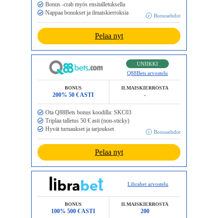
Bonus -crab myös ensitalletuksella
Nappaa bonukset ja ilmaiskierroksia
Bonusehdot
Bonusehdot
Pelaa nyt
UNIIKKI
Q88Bets arvostelu
lla
BONUS
ILMAISKIERROSTA
l- ja
200% 50 € ASTI
-
Ota Q88Bets bonus koodilla: SKC03
Triplaa talletus 50 € asti (non-sticky)
Hyvät turnaukset ja tarjoukset
Bonusehdot
Bonusehdot
Pelaa nyt
Librabet arvostelu
kpl/pv
BONUS
ILMAISKIERROSTA
teller-
100% 500 € ASTI
200