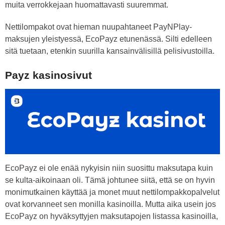
muita verrokkejaan huomattavasti suuremmat.
Nettilompakot ovat hieman nuupahtaneet PayNPlay-
maksujen yleistyessä, EcoPayz etunenässä. Silti edelleen
sitä tuetaan, etenkin suurilla kansainvälisillä pelisivustoilla.
Payz kasinosivut
EcoPayz ei ole enää nykyisin niin suosittu maksutapa kuin
se kulta-aikoinaan oli. Tämä johtunee siitä, että se on hyvin
monimutkainen käyttää ja monet muut nettilompakkopalvelut
ovat korvanneet sen monilla kasinoilla. Mutta aika usein jos
EcoPayz on hyväksyttyjen maksutapojen listassa kasinoilla,