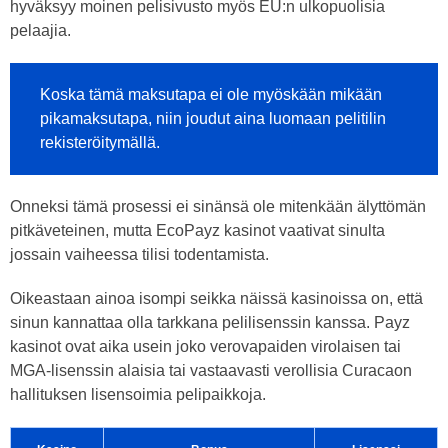
hyväksyy moinen pelisivusto myös EU:n ulkopuolisia
pelaajia.
Koska tämä maksutapa ei ole myöskään mikään
pikamaksutapa, niin joudut aina luomaan pelitilin
rekisteröitymällä.
Onneksi tämä prosessi ei sinänsä ole mitenkään älyttömän
pitkäveteinen, mutta EcoPayz kasinot vaativat sinulta
jossain vaiheessa tilisi todentamista.
Oikeastaan ainoa isompi seikka näissä kasinoissa on, että
sinun kannattaa olla tarkkana pelilisenssin kanssa. Payz
kasinot ovat aika usein joko verovapaiden virolaisen tai
MGA-lisenssin alaisia tai vastaavasti verollisia Curacaon
hallituksen lisensoimia pelipaikkoja.