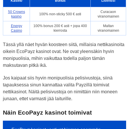
Kasino
Bonus
Lisenssi
50 Crowns
Curacaon
100% non-sticky 500 € asti
kasino
viranomainen
Energy
100% bonus 200 € asti + jopa 400
Maltan
Casino
kierrosta
viranomainen
Tässä yllä näet hyvän koosteen siitä, millaisia nettikasinoita
oikein EcoPayz kasinot ovat. Ne ovat yleensäkin hyvin
monipuolisia, mihin vaikuttaa todella paljon tämän
maksutavan pitkä ikä.
Jos kaipaat siis hyvin monipuolisia pelisivustoja, siinä
tapauksessa sinun kannattaa valita Payzillä toimivat
nettikasinot. Näitä pelisivustoja on nimittäin niin moneen
junaan, ettet varmasti jää laiturille.
Näin EcoPayz kasinot toimivat