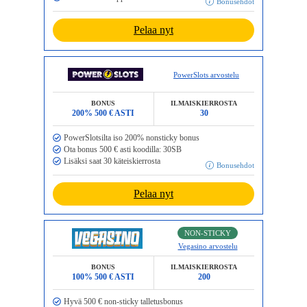
Bonusehdot
Bonusehdot
Pelaa nyt
PowerSlots arvostelu
BONUS
ILMAISKIERROSTA
200% 500 € ASTI
30
onukselle
PowerSlotsilta iso 200% nonsticky bonus
18,
Ota bonus 500 € asti koodilla: 30SB
Lisäksi saat 30 käteiskierrosta
Bonusehdot
Bonusehdot
Pelaa nyt
s) ennen
NON-STICKY
Vegasino arvostelu
i
BONUS
ILMAISKIERROSTA
100% 500 € ASTI
200
ovapaa
Hyvä 500 € non-sticky talletusbonus