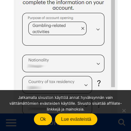
Jatkamalla sivuston käyttöä annat hyväksynnän vain
välttämättömien evästeiden käytölle. Sivusto sisältää affiliate-
linkkejä ja mainoksia.
Ok
Lue evästeistä