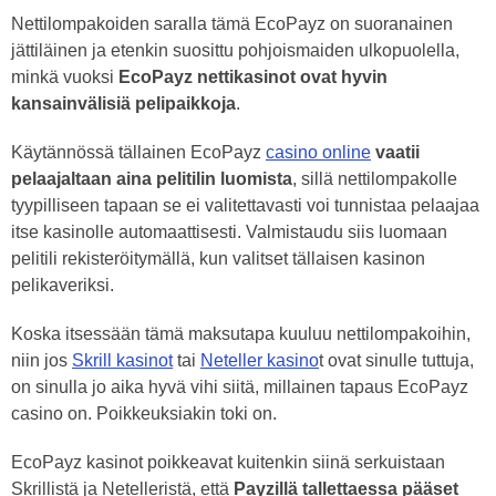
Nettilompakoiden saralla tämä EcoPayz on suoranainen
jättiläinen ja etenkin suosittu pohjoismaiden ulkopuolella,
minkä vuoksi
EcoPayz nettikasinot ovat hyvin
kansainvälisiä pelipaikkoja
.
Käytännössä tällainen EcoPayz
casino online
vaatii
pelaajaltaan aina pelitilin luomista
, sillä nettilompakolle
tyypilliseen tapaan se ei valitettavasti voi tunnistaa pelaajaa
itse kasinolle automaattisesti. Valmistaudu siis luomaan
pelitili rekisteröitymällä, kun valitset tällaisen kasinon
pelikaveriksi.
Koska itsessään tämä maksutapa kuuluu nettilompakoihin,
niin jos
Skrill kasinot
tai
Neteller kasino
t ovat sinulle tuttuja,
on sinulla jo aika hyvä vihi siitä, millainen tapaus EcoPayz
casino on. Poikkeuksiakin toki on.
EcoPayz kasinot poikkeavat kuitenkin siinä serkuistaan
Skrillistä ja Netelleristä, että
Payzillä tallettaessa pääset