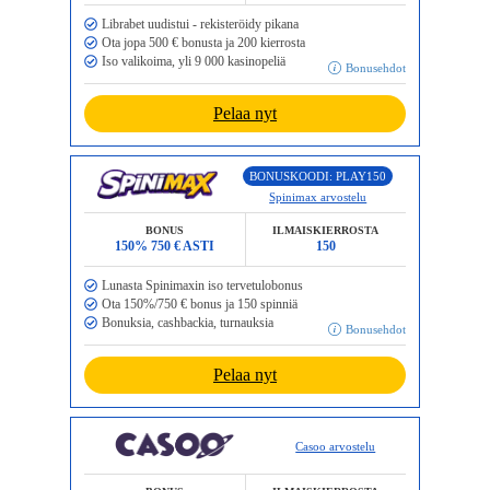
a
Librabet uudistui - rekisteröidy pikana
Ota jopa 500 € bonusta ja 200 kierrosta
Iso valikoima, yli 9 000 kasinopeliä
Bonusehdot
Bonusehdot
Pelaa nyt
errokset
BONUSKOODI: PLAY150
Spinimax arvostelu
BONUS
ILMAISKIERROSTA
150% 750 € ASTI
150
Lunasta Spinimaxin iso tervetulobonus
Ota 150%/750 € bonus ja 150 spinniä
Bonuksia, cashbackia, turnauksia
Bonusehdot
Bonusehdot
Pelaa nyt
onus)
Casoo arvostelu
 euroa