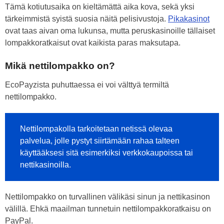
Tämä kotiutusaika on kieltämättä aika kova, sekä yksi
tärkeimmistä syistä suosia näitä pelisivustoja.
Pikakasinot
ovat taas aivan oma lukunsa, mutta peruskasinoille tällaiset
lompakkoratkaisut ovat kaikista paras maksutapa.
Mikä nettilompakko on?
EcoPayzista puhuttaessa ei voi välttyä termiltä
nettilompakko.
Nettilompakolla tarkoitetaan netissä olevaa
palvelua, jolle pystyt siirtämään rahaa talteen
käyttääksesi sitä esimerkiksi verkkokaupoissa tai
nettikasinoilla.
Nettilompakko on turvallinen välikäsi sinun ja nettikasinon
välillä. Ehkä maailman tunnetuin nettilompakkoratkaisu on
PayPal.