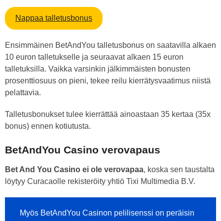
Nappaa talletusbonus
Ensimmäinen BetAndYou talletusbonus on saatavilla alkaen
10 euron talletukselle ja seuraavat alkaen 15 euron
talletuksilla. Vaikka varsinkin jälkimmäisten bonusten
prosenttiosuus on pieni, tekee reilu kierrätysvaatimus niistä
pelattavia.
Talletusbonukset tulee kierrättää ainoastaan 35 kertaa (35x
bonus) ennen kotiutusta.
BetAndYou Casino verovapaus
Bet And You Casino ei ole verovapaa
, koska sen taustalta
löytyy Curacaolle rekisteröity yhtiö Tixi Multimedia B.V.
Myös BetAndYou Casinon pelilisenssi on peräisin