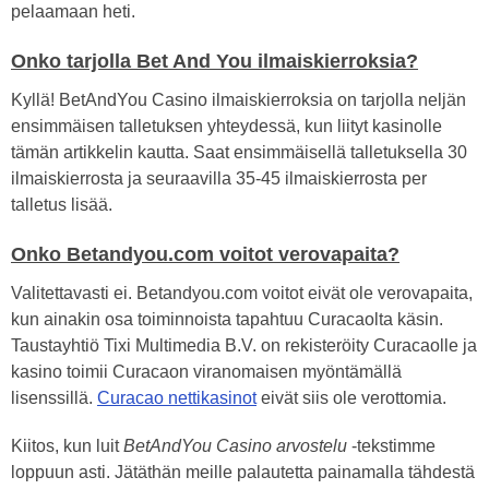
pelaamaan heti.
Onko tarjolla Bet And You ilmaiskierroksia?
Kyllä! BetAndYou Casino ilmaiskierroksia on tarjolla neljän
ensimmäisen talletuksen yhteydessä, kun liityt kasinolle
tämän artikkelin kautta. Saat ensimmäisellä talletuksella 30
ilmaiskierrosta ja seuraavilla 35-45 ilmaiskierrosta per
talletus lisää.
Onko Betandyou.com voitot verovapaita?
Valitettavasti ei. Betandyou.com voitot eivät ole verovapaita,
kun ainakin osa toiminnoista tapahtuu Curacaolta käsin.
Taustayhtiö Tixi Multimedia B.V. on rekisteröity Curacaolle ja
kasino toimii Curacaon viranomaisen myöntämällä
lisenssillä.
Curacao nettikasinot
eivät siis ole verottomia.
Kiitos, kun luit
BetAndYou Casino arvostelu
-tekstimme
loppuun asti. Jätäthän meille palautetta painamalla tähdestä