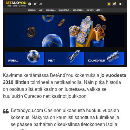
Kävimme keräämässä BetAndYou kokemuksia
jo vuodesta
2010 lähtien
toimineella nettikasinolla. Näin pitkä historia
on osoitus siitä että kasino on luotettava, vaikka se
kuuluukin Curacao nettikasinot joukkoon.
Betandyou.com Casinon ulkoasusta huokuu vuosien
kokemus. Näkymä on kauniisti sanottuna kulmikas ja
se pääsee parhaiten oikeuksiinsa tietokoneen isolla