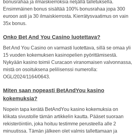
bonusrahaa ja ilmaiskierroksia neljällä talletuksella.
Ensimmäinen bonus sisältää 100% bonusrahaa jopa 300
euroon asti ja 30 ilmaiskierrosta. Kierrätysvaatimus on vain
35x bonus.
Onko Bet And You Casino luotettava?
Bet And You Casino on varmasti luotettava, sillä se omaa yli
15 vuoden kokemuksen kasinopelien pyörittämisestä.
Nykyään kasino toimii Curacaon viranomaisen valvonnassa,
mistä on osoituksena pelilisenssi numerolla:
OGL/2024/1164/0643.
Miten saan nopeasti BetAndYou kasino
kokemuksia?
Nopein tapa kerätä BetAndYou kasino kokemuksia on
klikata sivustolle tämän artikkelin kautta. Pääset suoraan
rekisteröintiin, joka hoituu testimme perusteella alle 2
minuutissa. Tämän jälkeen olet valmis tallettamaan ja