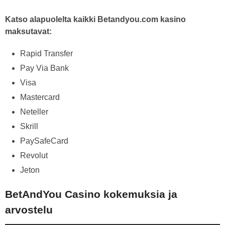
Katso alapuolelta kaikki Betandyou.com kasino
maksutavat:
Rapid Transfer
Pay Via Bank
Visa
Mastercard
Neteller
Skrill
PaySafeCard
Revolut
Jeton
BetAndYou Casino kokemuksia ja
arvostelu