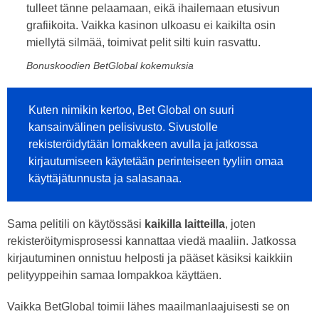
tulleet tänne pelaamaan, eikä ihailemaan etusivun
grafiikoita. Vaikka kasinon ulkoasu ei kaikilta osin
miellytä silmää, toimivat pelit silti kuin rasvattu.
Bonuskoodien BetGlobal kokemuksia
Kuten nimikin kertoo, Bet Global on suuri
kansainvälinen pelisivusto. Sivustolle
rekisteröidytään lomakkeen avulla ja jatkossa
kirjautumiseen käytetään perinteiseen tyyliin omaa
käyttäjätunnusta ja salasanaa.
Sama pelitili on käytössäsi
kaikilla laitteilla
, joten
rekisteröitymisprosessi kannattaa viedä maaliin. Jatkossa
kirjautuminen onnistuu helposti ja pääset käsiksi kaikkiin
pelityyppeihin samaa lompakkoa käyttäen.
Vaikka BetGlobal toimii lähes maailmanlaajuisesti se on