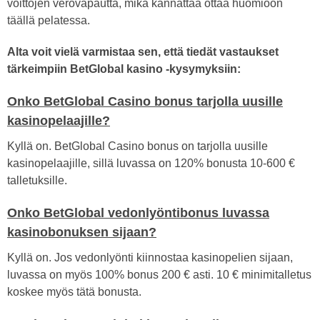
voittojen verovapautta, mikä kannattaa ottaa huomioon
täällä pelatessa.
Alta voit vielä varmistaa sen, että tiedät vastaukset
tärkeimpiin BetGlobal kasino -kysymyksiin:
Onko BetGlobal Casino bonus tarjolla uusille
kasinopelaajille?
Kyllä on. BetGlobal Casino bonus on tarjolla uusille
kasinopelaajille, sillä luvassa on 120% bonusta 10-600 €
talletuksille.
Onko BetGlobal vedonlyöntibonus luvassa
kasinobonuksen sijaan?
Kyllä on. Jos vedonlyönti kiinnostaa kasinopelien sijaan,
luvassa on myös 100% bonus 200 € asti. 10 € minimitalletus
koskee myös tätä bonusta.