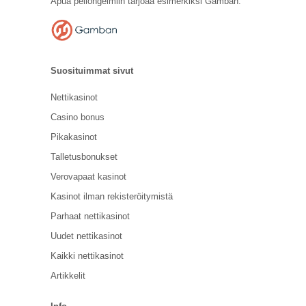
Apua peliongelmiin tarjoaa esimerkiksi Gamban.
Suosituimmat sivut
Nettikasinot
Casino bonus
Pikakasinot
Talletusbonukset
Verovapaat kasinot
Kasinot ilman rekisteröitymistä
Parhaat nettikasinot
Uudet nettikasinot
Kaikki nettikasinot
Artikkelit