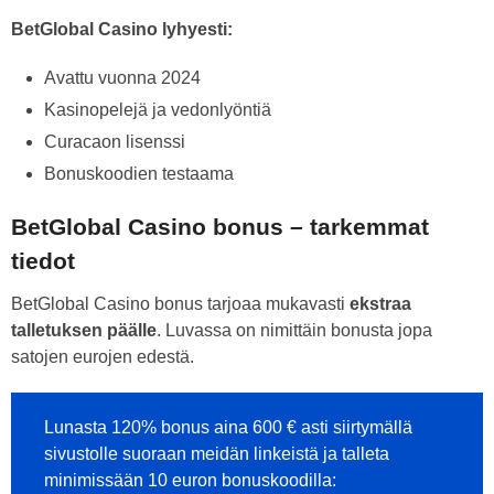
BetGlobal Casino lyhyesti:
Avattu vuonna 2024
Kasinopelejä ja vedonlyöntiä
Curacaon lisenssi
Bonuskoodien testaama
BetGlobal Casino bonus – tarkemmat
tiedot
BetGlobal Casino bonus tarjoaa mukavasti
ekstraa
talletuksen päälle
. Luvassa on nimittäin bonusta jopa
satojen eurojen edestä.
Lunasta 120% bonus aina 600 € asti siirtymällä
sivustolle suoraan meidän linkeistä ja talleta
minimissään 10 euron bonuskoodilla: