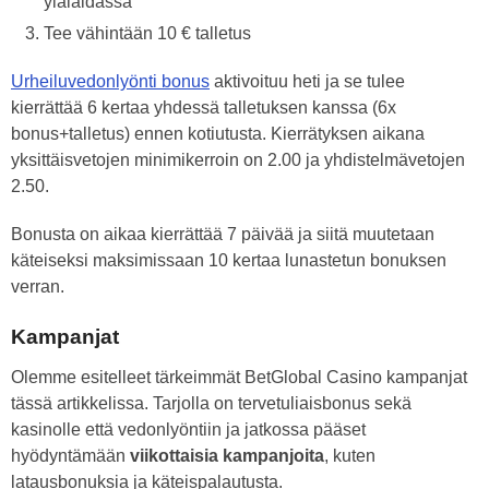
ylälaidassa
Tee vähintään 10 € talletus
Urheiluvedonlyönti bonus
aktivoituu heti ja se tulee
kierrättää 6 kertaa yhdessä talletuksen kanssa (6x
bonus+talletus) ennen kotiutusta. Kierrätyksen aikana
yksittäisvetojen minimikerroin on 2.00 ja yhdistelmävetojen
2.50.
Bonusta on aikaa kierrättää 7 päivää ja siitä muutetaan
käteiseksi maksimissaan 10 kertaa lunastetun bonuksen
verran.
Kampanjat
Olemme esitelleet tärkeimmät BetGlobal Casino kampanjat
tässä artikkelissa. Tarjolla on tervetuliaisbonus sekä
kasinolle että vedonlyöntiin ja jatkossa pääset
hyödyntämään
viikottaisia kampanjoita
, kuten
latausbonuksia ja käteispalautusta.