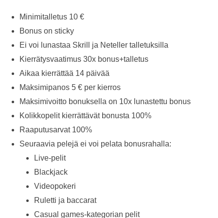
Minimitalletus 10 €
Bonus on sticky
Ei voi lunastaa Skrill ja Neteller talletuksilla
Kierrätysvaatimus 30x bonus+talletus
Aikaa kierrättää 14 päivää
Maksimipanos 5 € per kierros
Maksimivoitto bonuksella on 10x lunastettu bonus
Kolikkopelit kierrättävät bonusta 100%
Raaputusarvat 100%
Seuraavia pelejä ei voi pelata bonusrahalla:
Live-pelit
Blackjack
Videopokeri
Ruletti ja baccarat
Casual games-kategorian pelit