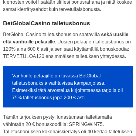
kierrosten voitot lisätään tilillesi bonusrahana ja niitä koskee
samat kierrätysehdot kuin tervetuliaisbonusta.
BetGlobalCasino talletusbonus
BetGlobal Casino talletusbonus on saatavilla
sekä uusille
että vanhoille pelaajille
. Uusien pelaajien talletusbonus on
120% aina 600 € asti ja sen saat käyttämällä bonuskoodia:
TERVETULOA120 ensimmäisen talletuksen yhteydessä.
Vanhoille pelaajille on luvassa BetGlobal
talletusbonuksia vaihtuvissa kampanjoissa.
Esimerkiksi tätä arvostelua kirjoitettaessa tarjolla oli
75% talletusbonus jopa 200 € asti.
Tämän tarjouksen pystyi lunastamaan tallettamalla
vähintään 20 € bonuskoodilla: SPRINGWIN75.
Talletusbonuksen kokonaiskierrätys oli 40 kertaa talletuksen