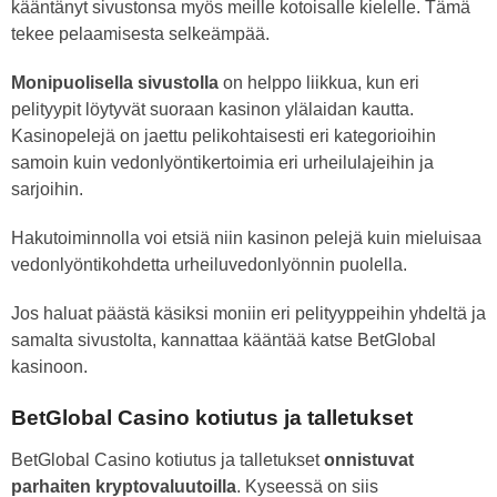
kääntänyt sivustonsa myös meille kotoisalle kielelle. Tämä
tekee pelaamisesta selkeämpää.
Monipuolisella sivustolla
on helppo liikkua, kun eri
pelityypit löytyvät suoraan kasinon ylälaidan kautta.
Kasinopelejä on jaettu pelikohtaisesti eri kategorioihin
samoin kuin vedonlyöntikertoimia eri urheilulajeihin ja
sarjoihin.
Hakutoiminnolla voi etsiä niin kasinon pelejä kuin mieluisaa
vedonlyöntikohdetta urheiluvedonlyönnin puolella.
Jos haluat päästä käsiksi moniin eri pelityyppeihin yhdeltä ja
samalta sivustolta, kannattaa kääntää katse BetGlobal
kasinoon.
BetGlobal Casino kotiutus ja talletukset
BetGlobal Casino kotiutus ja talletukset
onnistuvat
parhaiten kryptovaluutoilla
. Kyseessä on siis