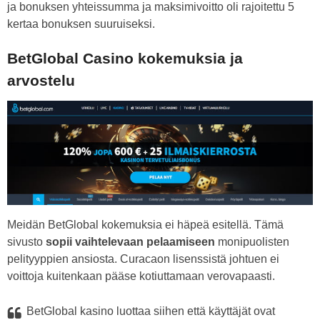
ja bonuksen yhteissumma ja maksimivoitto oli rajoitettu 5
kertaa bonuksen suuruiseksi.
BetGlobal Casino kokemuksia ja
arvostelu
Meidän BetGlobal kokemuksia ei häpeä esitellä. Tämä
sivusto
sopii vaihtelevaan pelaamiseen
monipuolisten
pelityyppien ansiosta. Curacaon lisenssistä johtuen ei
voittoja kuitenkaan pääse kotiuttamaan verovapaasti.
BetGlobal kasino luottaa siihen että käyttäjät ovat