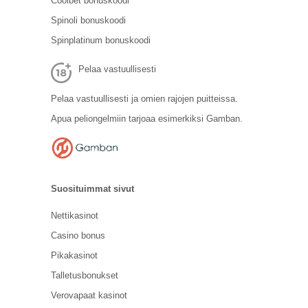
Coolbet bonuskoodi
Spinoli bonuskoodi
Spinplatinum bonuskoodi
Pelaa vastuullisesti
Pelaa vastuullisesti ja omien rajojen puitteissa.
Apua peliongelmiin tarjoaa esimerkiksi Gamban.
Suosituimmat sivut
Nettikasinot
Casino bonus
Pikakasinot
Talletusbonukset
Verovapaat kasinot