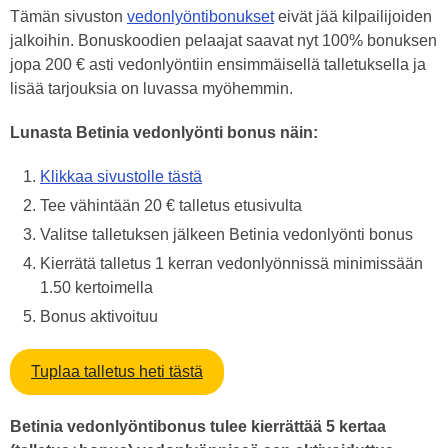
Tämän sivuston
vedonlyöntibonukset
eivät jää kilpailijoiden
jalkoihin. Bonuskoodien pelaajat saavat nyt 100% bonuksen
jopa 200 € asti vedonlyöntiin ensimmäisellä talletuksella ja
lisää tarjouksia on luvassa myöhemmin.
Lunasta Betinia vedonlyönti bonus näin:
Klikkaa sivustolle tästä
Tee vähintään 20 € talletus etusivulta
Valitse talletuksen jälkeen Betinia vedonlyönti bonus
Kierrätä talletus 1 kerran vedonlyönnissä minimissään
1.50 kertoimella
Bonus aktivoituu
Tuplaa talletus heti tästä
Betinia vedonlyöntibonus tulee kierrättää 5 kertaa