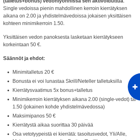
(talletus+bonus) vedonlyönnissä sen aktivoiduttua
.
Single vedoissa pienin mahdollinen kerroin kierrätyksen
aikana on 2.00 ja yhdistelmävedoissa jokaisen yksittäisen
kohteen minimikerroin 1.50.
Yksittäisen vedon panoksesta lasketaan kierrätykseen
korkeintaan 50 €.
Säännöt ja ehdot:
Minimitalletus 20 €
Bonusta ei voi lunastaa Skrill/Neteller talletuksilla
Kierrätysvaatimus 5x bonus+talletus
Minimikerroin kierrätyksen aikana 2.00 (single-vedot) tai
1.50 (jokainen kohde yhdistelmävedossa)
Maksimipanos 50 €
Kierrätystä aikaa suorittaa 30 päivää
Osa vetotyypeistä ei kierrätä: tasoitusvedot, Yli/Alle,