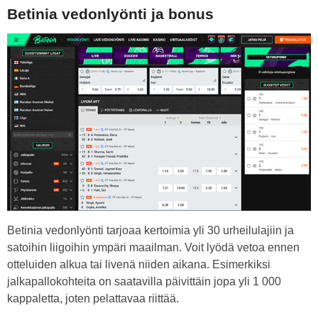
Betinia vedonlyönti ja bonus
Betinia vedonlyönti tarjoaa kertoimia yli 30 urheilulajiin ja
satoihin liigoihin ympäri maailman. Voit lyödä vetoa ennen
otteluiden alkua tai livenä niiden aikana. Esimerkiksi
jalkapallokohteita on saatavilla päivittäin jopa yli 1 000
kappaletta, joten pelattavaa riittää.