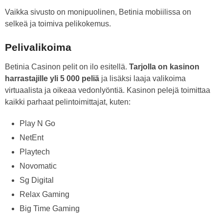
Vaikka sivusto on monipuolinen, Betinia mobiilissa on
selkeä ja toimiva pelikokemus.
Pelivalikoima
Betinia Casinon pelit on ilo esitellä.
Tarjolla on kasinon
harrastajille yli 5 000 peliä
ja lisäksi laaja valikoima
virtuaalista ja oikeaa vedonlyöntiä. Kasinon pelejä toimittaa
kaikki parhaat pelintoimittajat, kuten:
Play N Go
NetEnt
Playtech
Novomatic
Sg Digital
Relax Gaming
Big Time Gaming