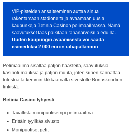
VIP-pisteiden ansaitseminen auttaa sinua
rakentamaan stadioneita ja avaamaan uusia
kaupunkeja Betinia Casinon pelimaailmassa. Nämä
saavutukset taas palkitaan rahanarvoisilla eduilla.
Uuden kaupungin avaamisesta voi saada
esimerkiksi 2 000 euron rahapalkinnon.
Pelimaailma sisältää paljon haasteita, saavutuksia,
kasinoturnauksia ja paljon muuta, joten siihen kannattaa
tutustua tarkemmin klikkaamalla sivustolle Bonuskoodien
linkistä.
Betinia Casino lyhyesti:
Tavallista monipuolisempi pelimaailma
Erittäin tyylikäs sivusto
Monipuoliset pelit