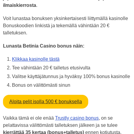
ilmaiskierrosta
.
Voit lunastaa bonuksen yksinkertaisesti liittymällä kasinolle
Bonuskoodien linkistä ja tekemällä vähintään 20 €
talletuksen.
Lunasta Betinia Casino bonus näin:
Klikkaa kasinolle tästä
Tee vähintään 20 € talletus etusivulta
Valitse käyttäjätunnus ja hyväksy 100% bonus kasinolle
Bonus on välittömästi sinun
Aloita pelit isolla 500 € bonuksella
Vaikka tämä ei ole enää
Trustly casino bonus
, on se
pelattavissa välittömästi talletuksen jälkeen ja se tulee
kierrättää 35 kertaa (bonus+talletus)
ennen kotiutusta.