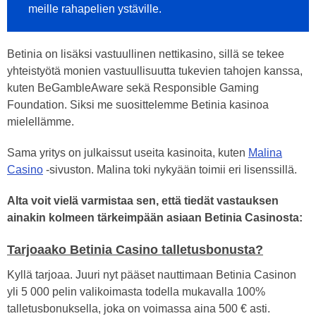
meille rahapelien ystäville.
Betinia on lisäksi vastuullinen nettikasino, sillä se tekee
yhteistyötä monien vastuullisuutta tukevien tahojen kanssa,
kuten BeGambleAware sekä Responsible Gaming
Foundation. Siksi me suosittelemme Betinia kasinoa
mielellämme.
Sama yritys on julkaissut useita kasinoita, kuten
Malina
Casino
-sivuston. Malina toki nykyään toimii eri lisenssillä.
Alta voit vielä varmistaa sen, että tiedät vastauksen
ainakin kolmeen tärkeimpään asiaan Betinia Casinosta:
Tarjoaako Betinia Casino talletusbonusta?
Kyllä tarjoaa. Juuri nyt pääset nauttimaan Betinia Casinon
yli 5 000 pelin valikoimasta todella mukavalla 100%
talletusbonuksella, joka on voimassa aina 500 € asti.