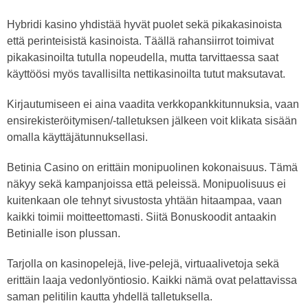
Hybridi kasino yhdistää hyvät puolet sekä pikakasinoista
että perinteisistä kasinoista. Täällä rahansiirrot toimivat
pikakasinoilta tutulla nopeudella, mutta tarvittaessa saat
käyttöösi myös tavallisilta nettikasinoilta tutut maksutavat.
Kirjautumiseen ei aina vaadita verkkopankkitunnuksia, vaan
ensirekisteröitymisen/-talletuksen jälkeen voit klikata sisään
omalla käyttäjätunnuksellasi.
Betinia Casino on erittäin monipuolinen kokonaisuus. Tämä
näkyy sekä kampanjoissa että peleissä. Monipuolisuus ei
kuitenkaan ole tehnyt sivustosta yhtään hitaampaa, vaan
kaikki toimii moitteettomasti. Siitä Bonuskoodit antaakin
Betinialle ison plussan.
Tarjolla on kasinopelejä, live-pelejä, virtuaalivetoja sekä
erittäin laaja vedonlyöntiosio. Kaikki nämä ovat pelattavissa
saman pelitilin kautta yhdellä talletuksella.