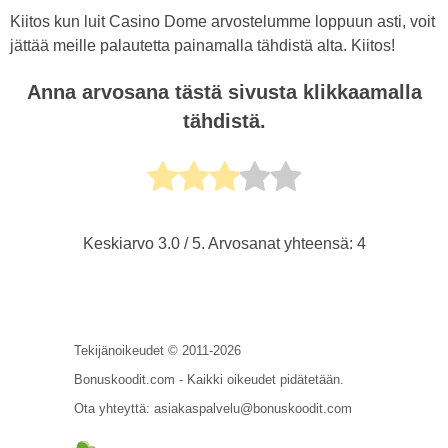
Kiitos kun luit Casino Dome arvostelumme loppuun asti, voit
jättää meille palautetta painamalla tähdistä alta. Kiitos!
Anna arvosana tästä sivusta klikkaamalla
tähdistä.
Keskiarvo
3.0
/ 5.
Arvosanat yhteensä
:
4
Tekijänoikeudet © 2011-2026
Bonuskoodit.com - Kaikki oikeudet pidätetään.
Ota yhteyttä: asiakaspalvelu@bonuskoodit.com