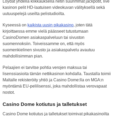
Löydät yhdellä klikkauksella netin suurimmat jackpotit, live
kasinon pelit HD-laatuisen videokuvan välityksellä sekä
uutuuspelejä useilta pelistudioilta.
Kyseessä on
kaikista uusin pikakasino
, joten tätä
kirjoittaessa emme vielä päässeet tutustumaan
CasinoDomen asiakaspalveluun tai sivuston
suomennoksiin. Toiveissamme on, että myös
suomenkielinen sivusto ja asiakaspalvelu avautuu
mahdollisimman pian.
Pelaajien ei tarvitse pohtia verojen maksua tai
lisenssiasioita tämän nettikasinon kohdalla. Taustalla toimii
Maltalle rekisteröity yhtiö ja Casino Dome:lla on MGA:n
myöntämä EU-pelilisenssi, joka mahdollistaa verovapaat
nostot.
Casino Dome kotiutus ja talletukset
Casino Dome kotiutus ja talletukset toimivat pikakasinoilta