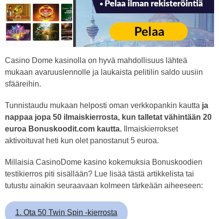
Casino Dome kasinolla on hyvä mahdollisuus lähteä
mukaan avaruuslennolle ja laukaista pelitilin saldo uusiin
sfääreihin.
Tunnistaudu mukaan helposti oman verkkopankin kautta
ja
nappaa jopa 50 ilmaiskierrosta, kun talletat vähintään 20
euroa Bonuskoodit.com kautta.
Ilmaiskierrokset
aktivoituvat heti kun olet panostanut 5 euroa.
Millaisia CasinoDome kasino kokemuksia Bonuskoodien
testikierros piti sisällään? Lue lisää tästä artikkelista tai
tutustu ainakin seuraavaan kolmeen tärkeään aiheeseen:
1. Ota 50 Twin Spin -kierrosta