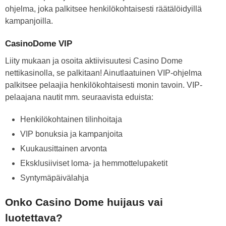
ohjelma, joka palkitsee henkilökohtaisesti räätälöidyillä
kampanjoilla.
CasinoDome VIP
Liity mukaan ja osoita aktiivisuutesi Casino Dome
nettikasinolla, se palkitaan! Ainutlaatuinen VIP-ohjelma
palkitsee pelaajia henkilökohtaisesti monin tavoin. VIP-
pelaajana nautit mm. seuraavista eduista:
Henkilökohtainen tilinhoitaja
VIP bonuksia ja kampanjoita
Kuukausittainen arvonta
Eksklusiiviset loma- ja hemmottelupaketit
Syntymäpäivälahja
Onko Casino Dome huijaus vai
luotettava?