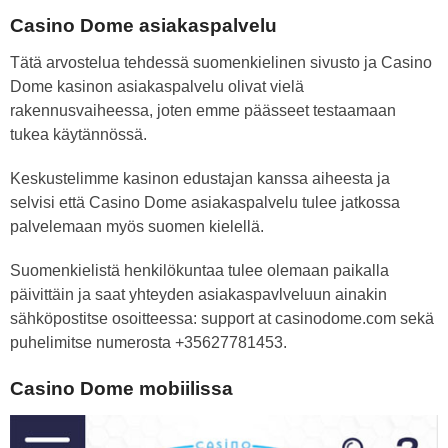
Casino Dome asiakaspalvelu
Tätä arvostelua tehdessä suomenkielinen sivusto ja Casino
Dome kasinon asiakaspalvelu olivat vielä
rakennusvaiheessa, joten emme päässeet testaamaan
tukea käytännössä.
Keskustelimme kasinon edustajan kanssa aiheesta ja
selvisi että Casino Dome asiakaspalvelu tulee jatkossa
palvelemaan myös suomen kielellä.
Suomenkielistä henkilökuntaa tulee olemaan paikalla
päivittäin ja saat yhteyden asiakaspavlveluun ainakin
sähköpostitse osoitteessa: support at casinodome.com sekä
puhelimitse numerosta +35627781453.
Casino Dome mobiilissa