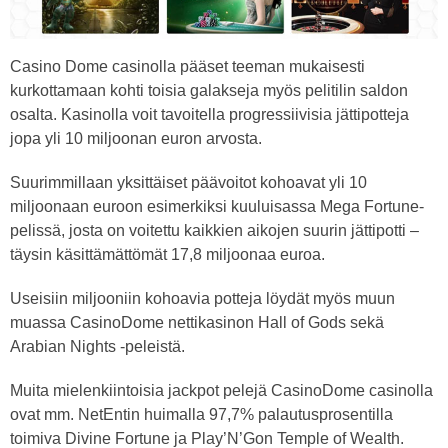
Casino Dome casinolla pääset teeman mukaisesti
kurkottamaan kohti toisia galakseja myös pelitilin saldon
osalta. Kasinolla voit tavoitella progressiivisia jättipotteja
jopa yli 10 miljoonan euron arvosta.
Suurimmillaan yksittäiset päävoitot kohoavat yli 10
miljoonaan euroon esimerkiksi kuuluisassa Mega Fortune-
pelissä, josta on voitettu kaikkien aikojen suurin jättipotti –
täysin käsittämättömät 17,8 miljoonaa euroa.
Useisiin miljooniin kohoavia potteja löydät myös muun
muassa CasinoDome nettikasinon Hall of Gods sekä
Arabian Nights -peleistä.
Muita mielenkiintoisia jackpot pelejä CasinoDome casinolla
ovat mm. NetEntin huimalla 97,7% palautusprosentilla
toimiva Divine Fortune ja Play’N’Gon Temple of Wealth.