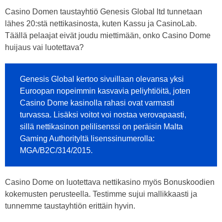
Casino Domen taustayhtiö Genesis Global ltd tunnetaan
lähes 20:stä nettikasinosta, kuten Kassu ja CasinoLab.
Täällä pelaajat eivät joudu miettimään, onko Casino Dome
huijaus vai luotettava?
Genesis Global kertoo sivuillaan olevansa yksi
Euroopan nopeimmin kasvavia peliyhtiöitä, joten
Casino Dome kasinolla rahasi ovat varmasti
turvassa. Lisäksi voitot voi nostaa verovapaasti,
sillä nettikasinon pelilisenssi on peräisin Malta
Gaming Authorityltä lisenssinumerolla:
MGA/B2C/314/2015.
Casino Dome on luotettava nettikasino myös Bonuskoodien
kokemusten perusteella. Testimme sujui mallikkaasti ja
tunnemme taustayhtiön erittäin hyvin.