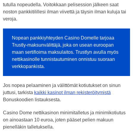
tutulla nopeudella. Voitokkaan pelisession jälkeen saat
noston pankkitilillesi ilman viivettä ja täysin ilman kuluja tai
veroja.
Nopean pankkiyhteyden Casino Domelle tarjoaa
Trustly-maksunvälittäjä, joka on usean euroopan
maan sertifioima maksulaitos. Trustlyn avulla myös
nettikasinolle tunnistautuminen onnistuu suoraan
verkkopankista.
Jos nopea pelaaminen ja välittömät kotiutukset on sinun
juttusi, tarkista
kaikki kasinot ilman rekisteröitymistä
Bonuskoodien listauksesta.
Casino Dome nettikasinon minimitalletus ja minimikotiutus
on ainoastaan 10 euroa, joten pääset pelien makuun
pienelläkin talletuksella.