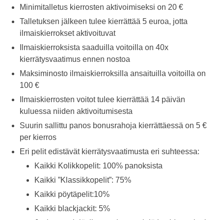
Minimitalletus kierrosten aktivoimiseksi on 20 €
Talletuksen jälkeen tulee kierrättää 5 euroa, jotta
ilmaiskierrokset aktivoituvat
Ilmaiskierroksista saaduilla voitoilla on 40x
kierrätysvaatimus ennen nostoa
Maksiminosto ilmaiskierroksilla ansaituilla voitoilla on
100 €
Ilmaiskierrosten voitot tulee kierrättää 14 päivän
kuluessa niiden aktivoitumisesta
Suurin sallittu panos bonusrahoja kierrättäessä on 5 €
per kierros
Eri pelit edistävät kierrätysvaatimusta eri suhteessa:
Kaikki Kolikkopelit: 100% panoksista
Kaikki ”Klassikkopelit”: 75%
Kaikki pöytäpelit:10%
Kaikki blackjackit: 5%