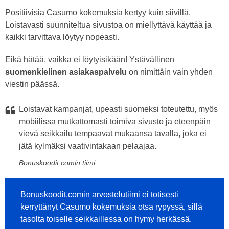
Positiivisia Casumo kokemuksia kertyy kuin siivillä.
Loistavasti suunniteltua sivustoa on miellyttävä käyttää ja
kaikki tarvittava löytyy nopeasti.
Eikä hätää, vaikka ei löytyisikään! Ystävällinen
suomenkielinen asiakaspalvelu
on nimittäin vain yhden
viestin päässä.
Loistavat kampanjat, upeasti suomeksi toteutettu, myös
mobiilissa mutkattomasti toimiva sivusto ja eteenpäin
vievä seikkailu tempaavat mukaansa tavalla, joka ei
jätä kylmäksi vaativintakaan pelaajaa.
Bonuskoodit.comin tiimi
Bonuskoodit.comin arvostelutiimi ei totisesti
kerryttänyt Casumo kokemuksia otsa rypyssä, sillä
tasolta toiselle seikkaillessa on hymy herkässä.