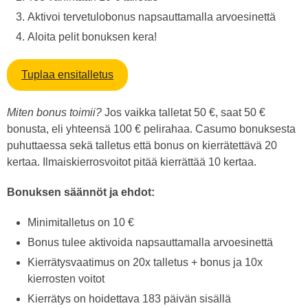
Aktivoi tervetulobonus napsauttamalla arvoesinettä
Aloita pelit bonuksen kera!
Tuplaa ensitalletus
Miten bonus toimii?
Jos vaikka talletat 50 €, saat 50 €
bonusta, eli yhteensä 100 € pelirahaa. Casumo bonuksesta
puhuttaessa sekä talletus että bonus on kierrätettävä 20
kertaa. Ilmaiskierrosvoitot pitää kierrättää 10 kertaa.
Bonuksen säännöt ja ehdot:
Minimitalletus on 10 €
Bonus tulee aktivoida napsauttamalla arvoesinettä
Kierrätysvaatimus on 20x talletus + bonus ja 10x
kierrosten voitot
Kierrätys on hoidettava 183 päivän sisällä