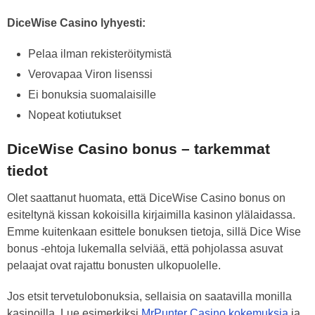
DiceWise Casino lyhyesti:
Pelaa ilman rekisteröitymistä
Verovapaa Viron lisenssi
Ei bonuksia suomalaisille
Nopeat kotiutukset
DiceWise Casino bonus – tarkemmat
tiedot
Olet saattanut huomata, että DiceWise Casino bonus on
esiteltynä kissan kokoisilla kirjaimilla kasinon ylälaidassa.
Emme kuitenkaan esittele bonuksen tietoja, sillä Dice Wise
bonus -ehtoja lukemalla selviää, että pohjolassa asuvat
pelaajat ovat rajattu bonusten ulkopuolelle.
Jos etsit tervetulobonuksia, sellaisia on saatavilla monilla
kasinoilla. Lue esimerkiksi
MrPunter Casino kokemuksia
ja