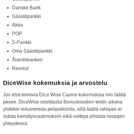
Danske Bank
Säästöpankki
Aktia
POP
S-Pankki
Oma Säästöpankki
Ålandsbanken
Revolut
DiceWise kokemuksia ja arvostelu
Jos etsit toimivia Dice Wise Casino kokemuksia niin täältä
pesee. DiceWise osoittautui Bonuskoodien testin aikana
yhdeksi reiluimmista pelipaikoista, sillä täällä rahojasi ei
sidota kierrätysvaatimuksiin eikä voittoja pihdata nostojen
yhteydessä.