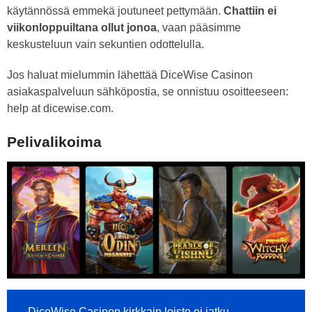
käytännössä emmekä joutuneet pettymään.
Chattiin ei
viikonloppuiltana ollut jonoa
, vaan pääsimme
keskusteluun vain sekuntien odottelulla.
Jos haluat mielummin lähettää DiceWise Casinon
asiakaspalveluun sähköpostia, se onnistuu osoitteeseen:
help at dicewise.com.
Pelivalikoima
DiceWise Casinon kirkkain loisto ei jatku