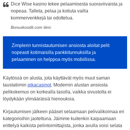
Dice Wise kasino tekee pelaamisesta suoraviivaista ja
nopeaa. Talleta, pelaa ja kotiuta vailla
kommervenkkejä tai odottelua.
Bonuskoodit.com tiimi
Zimplerin tunnistautumisen ansiosta aloitat pelit
nopeasti kotimaisilla pankkitunnuksilla ja
pelaaminen on helppoa myös mobiilissa.
Käytössä on alusta, jota käyttävät myös muut saman
taustatiimin
pikacasinot
. Modernin alustan ansiosta
pelikokemus on korkealla tasolla, vaikka sivustolta ei
löydykään ylimääräisiä hienouksia.
Kirjautumisen jälkeen pääset selaamaan pelivalikoimaa eri
kategorioihin jaoteltuna. Jäimme kuitenkin kaipaamaan
erittelyä kaikista pelintoimittajista, jonka avulla voisi selata