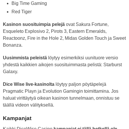
Big Time Gaming
Red Tiger
Kasinon suosituimpia pelejä
ovat Sakura Fortune,
Esqueleto Explosivo 2, Pirots 3, Eastern Emeralds,
Reactoonz, Fire in the Hole 2, Midas Golden Touch ja Sweet
Bonanza.
Uusimmista peleistä
löytyy esimerkiksi uunituore versio
yhdestä kaikkien aikojen suosituimmasta pelistä: Starburst
Galaxy.
Dice Wise live-kasinolta
löytyy paljon pöytäpelejä
Pragmatic Playn ja Evolution Gamingin toimittamina. Jos
haluat virittäytyä oikean kasinon tunnelmaan, onnistuu se
täällä videon välityksellä.
Kampanjat
Kaikki DiceWise Casino
kampanjat ei tällä hetkellä ole