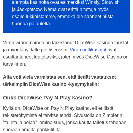
aiempia kasinoita ovat esimerkiksi Winsly, Slotwish
ja Jackpotcow. Nämä ovat erittäin tuttuja myös
osalle lukijoistamme, emmekä ole saaneet niistä
huonoa palautetta.
Viron viranomainen on tarkistanut DiceWise kasinon taustat
ja myöntänyt tälle pelilisenssin.
Viron nettikasinot
ovat
osoittautuneet luotettaviksi, joten myös DiceWise Casino on
turvallinen.
Alta voit vielä varmistaa sen, että tiedät vastaukset
tärkeimpiin DiceWise kasino -kysymyksiin:
Onko DiceWise Pay N Play kasino?
Kyllä on. DiceWise on Pay N Play kasino, eli erillistä
rekisteröitymistä ei tarvitse tehdä. Sivustolla on Zimplerin
”talleta ja pelaa” -ominaisuus, jonka kautta talletus tehdään
suoraan omalta pankkitililtä.