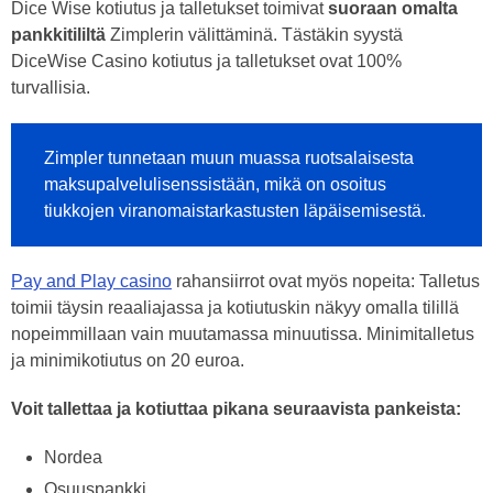
Dice Wise kotiutus ja talletukset toimivat
suoraan omalta
pankkitililtä
Zimplerin välittäminä. Tästäkin syystä
DiceWise Casino kotiutus ja talletukset ovat 100%
turvallisia.
Zimpler tunnetaan muun muassa ruotsalaisesta
maksupalvelulisenssistään, mikä on osoitus
tiukkojen viranomaistarkastusten läpäisemisestä.
Pay and Play casino
rahansiirrot ovat myös nopeita: Talletus
toimii täysin reaaliajassa ja kotiutuskin näkyy omalla tilillä
nopeimmillaan vain muutamassa minuutissa. Minimitalletus
ja minimikotiutus on 20 euroa.
Voit tallettaa ja kotiuttaa pikana seuraavista pankeista:
Nordea
Osuuspankki