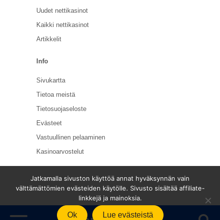
Uudet nettikasinot
Kaikki nettikasinot
Artikkelit
Info
Sivukartta
Tietoa meistä
Tietosuojaseloste
Evästeet
Vastuullinen pelaaminen
Kasinoarvostelut
Jatkamalla sivuston käyttöä annat hyväksynnän vain
välttämättömien evästeiden käytölle. Sivusto sisältää affiliate-
linkkejä ja mainoksia.
Ok
Lue evästeistä