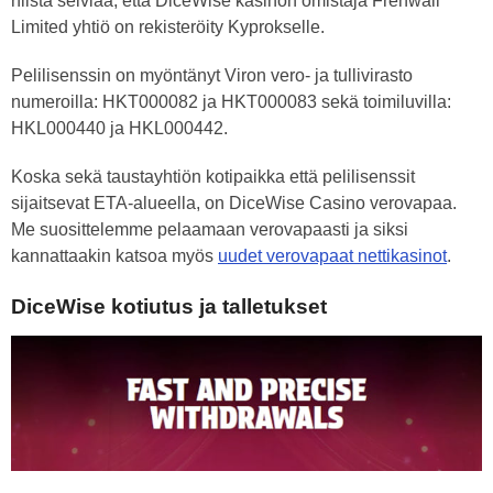
niistä selviää, että DiceWise kasinon omistaja Frenwall
Limited yhtiö on rekisteröity Kyprokselle.
Pelilisenssin on myöntänyt Viron vero- ja tullivirasto
numeroilla: HKT000082 ja HKT000083 sekä toimiluvilla:
HKL000440 ja HKL000442.
Koska sekä taustayhtiön kotipaikka että pelilisenssit
sijaitsevat ETA-alueella, on DiceWise Casino verovapaa.
Me suosittelemme pelaamaan verovapaasti ja siksi
kannattaakin katsoa myös
uudet verovapaat nettikasinot
.
DiceWise kotiutus ja talletukset