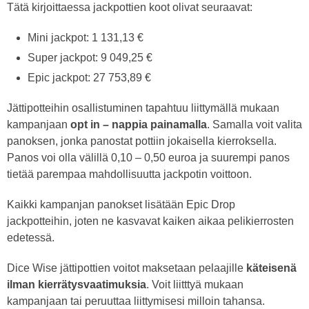
Tätä kirjoittaessa jackpottien koot olivat seuraavat:
Mini jackpot: 1 131,13 €
Super jackpot: 9 049,25 €
Epic jackpot: 27 753,89 €
Jättipotteihin osallistuminen tapahtuu liittymällä mukaan
kampanjaan
opt in – nappia painamalla
. Samalla voit valita
panoksen, jonka panostat pottiin jokaisella kierroksella.
Panos voi olla välillä 0,10 – 0,50 euroa ja suurempi panos
tietää parempaa mahdollisuutta jackpotin voittoon.
Kaikki kampanjan panokset lisätään Epic Drop
jackpotteihin, joten ne kasvavat kaiken aikaa pelikierrosten
edetessä.
Dice Wise jättipottien voitot maksetaan pelaajille
käteisenä
ilman kierrätysvaatimuksia
. Voit liitttyä mukaan
kampanjaan tai peruuttaa liittymisesi milloin tahansa.