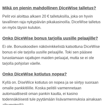
Mikä on pienin mahdollinen DiceWise talletus?
Pelit voi aloittaa alkaen 20 € talletuksilla, joka on hyvin
tavallinen raja nykypäivän pikakasinoilla. DiceWise talletus
on myös täysin kuluton.
Onko DiceWise bonus tarjolla uusille pelaajille?
Ei ole. Bonuskoodien näkövinkkelistä katsottuna DiceWise
bonus ei ole tarjolla uusille pelaajille. Toki sen pääsee
lunastamaan rajattujen maiden pelaajat, mutta se ei ole
tarjolla pohjolan väelle.
Onko DiceWise kotiutus nopea?
Kyllä on. DiseWice kotiutus on nopea ja se siirtyy suoraan
omalle pankkitilille. Koska pelitili varmennetaan
automaattisesti oman pankin kautta, ei kasino
todennäköisesti tule pyytämään lisävarmennuksia ainakaan
alkumetreillä.