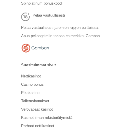
Spinplatinum bonuskoodi
Pelaa vastuullisesti
Pelaa vastuullisesti ja omien rajojen puitteissa.
Apua peliongelmiin tarjoaa esimerkiksi Gamban.
Suosituimmat sivut
Nettikasinot
Casino bonus
Pikakasinot
Talletusbonukset
Verovapaat kasinot
Kasinot ilman rekisteröitymistä
Parhaat nettikasinot