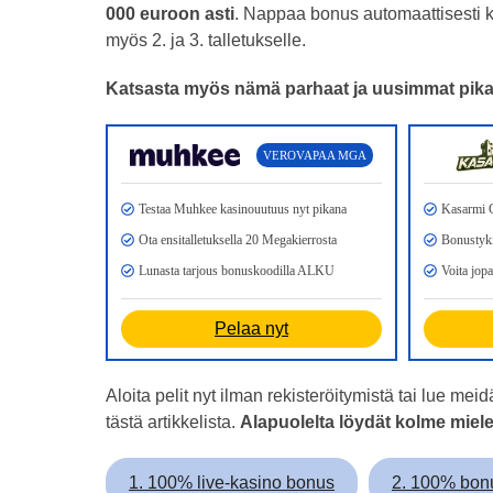
000 euroon asti
. Nappaa bonus automaattisesti kl
myös 2. ja 3. talletukselle.
Katsasta myös nämä parhaat ja uusimmat pika
VEROVAPAA MGA
Testaa Muhkee kasinouutuus nyt pikana
Kasarmi C
Ota ensitalletuksella 20 Megakierrosta
Bonustyki
Lunasta tarjous bonuskoodilla ALKU
Voita jopa
Pelaa nyt
Aloita pelit nyt ilman rekisteröitymistä tai lue 
tästä artikkelista.
Alapuolelta löydät kolme mielen
1. 100% live-kasino bonus
2. 100% bonu