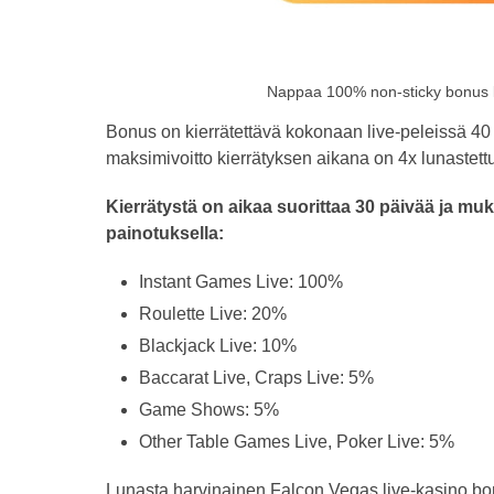
Nappaa 100% non-sticky bonus k
Bonus on kierrätettävä kokonaan live-peleissä 40
maksimivoitto kierrätyksen aikana on 4x lunastett
Kierrätystä on aikaa suorittaa 30 päivää ja muk
painotuksella:
Instant Games Live: 100%
Roulette Live: 20%
Blackjack Live: 10%
Baccarat Live, Craps Live: 5%
Game Shows: 5%
Other Table Games Live, Poker Live: 5%
Lunasta harvinainen Falcon Vegas live-kasino bonu