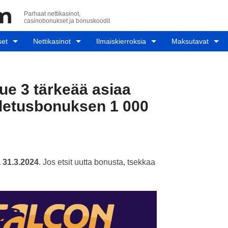
Parhaat nettikasinot,
casinobonukset ja bonuskoodit
set
Nettikasinot
Ilmaiskierroksia
Maksutavat
ue 3 tärkeää asiaa
lletusbonuksen 1 000
 31.3.2024
. Jos etsit uutta bonusta, tsekkaa