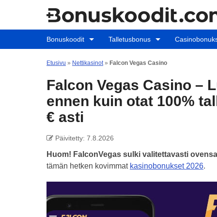
Bonuskoodit
Talletusbonus
Casinobonuk
Etusivu
»
Nettikasinot
»
Falcon Vegas Casino
Falcon Vegas Casino – L
ennen kuin otat 100% ta
€ asti
Päivitetty:
7.8.2026
Huom! FalconVegas sulki valitettavasti ovensa
tämän hetken kovimmat
kasinobonukset 2026
.