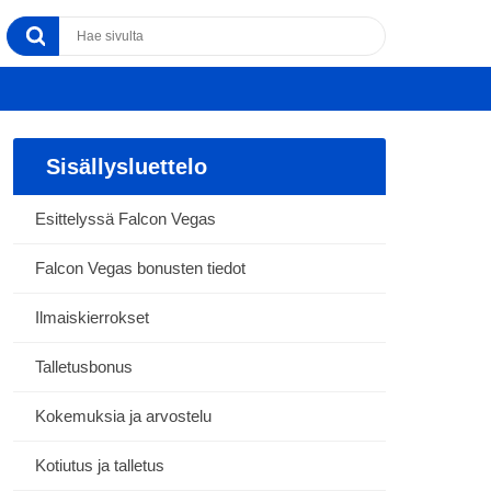
Haku
Sisällysluettelo
Esittelyssä Falcon Vegas
Falcon Vegas bonusten tiedot
Ilmaiskierrokset
Talletusbonus
Kokemuksia ja arvostelu
Kotiutus ja talletus