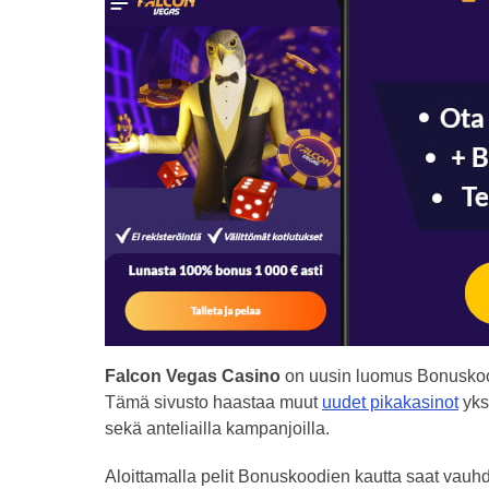
Falcon Vegas Casino
on uusin luomus Bonuskoodei
Tämä sivusto haastaa muut
uudet pikakasinot
yksi
sekä anteliailla kampanjoilla.
Aloittamalla pelit Bonuskoodien kautta saat vauhd