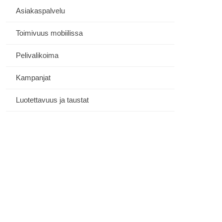
Asiakaspalvelu
Toimivuus mobiilissa
Pelivalikoima
Kampanjat
Luotettavuus ja taustat