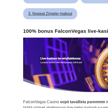
3. Nopeat Zimpler maksut
100% bonus FalconVegas live-kasi
FalconVegas Casino
sopii tavallista paremmin 
täällä pääset aloittamaan live-pelisi tuplasti suu