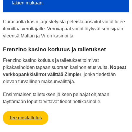
lakien mukaan.
Curacaolta käsin järjestetyistä peleistä ansaitut voitot tulee
ilmoittaa verottajalle. Verovapaat voitot löytyvät sen sijaan
yleensä Maltan ja Viron kasinoilta.
Frenzino kasino kotiutus ja talletukset
Frenzino kasino kotiutus ja talletukset toimivat
pikakasinoiden tapaan suoraan kasinon etusivulta.
Nopeat
verkkopankkisiirrot välittää Zimpler
, jonka tiedetään
olevan turvallinen maksunvälittäjä.
Ensimmäisen talletuksen jälkeen pelaajat ohjataan
täyttämään loput tarvittavat tiedot nettikasinolle.
Tee ensitalletus