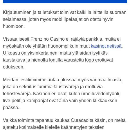
Kirjautuminen ja talletukset toimivat kaikilla laitteilla suoraan
selaimessa, joten myös mobiilipelaajat on otettu hyvin
huomioon.
Visuaalisesti Frenzino Casino ei räjäytä pankkia, mutta ei
myöskään ole yhtään huonompi kuin muut
kasinot netissä
.
Ulkoasu on yksinkertainen, mutta ylälaidan tyylikäs
taustakuva ja hienolla fontilla varustettu logo erottuvat
edukseen.
Meidän testitiimimme antaa plussaa myös värimaailmasta,
joka on sekoitus tummia taustavärejä ja erottuvia
tehostevärejä. Kasinon eri osat, kuten urheiluvedonlyönti,
live-pelit ja kampanjat ovat aina vain yhden klikkauksen
päässä.
Vaikka toiminta tapahtuu kaukaa Curacaolta käsin, on meitä
ajateltu kotimaiselle kielelle käännettyjen tekstien