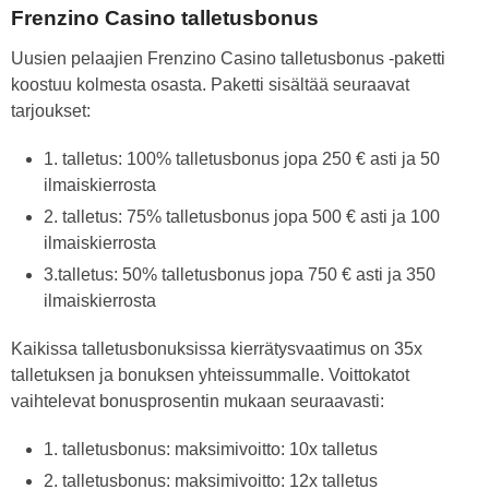
Frenzino Casino talletusbonus
Uusien pelaajien Frenzino Casino talletusbonus -paketti
koostuu kolmesta osasta. Paketti sisältää seuraavat
tarjoukset:
1. talletus: 100% talletusbonus jopa 250 € asti ja 50
ilmaiskierrosta
2. talletus: 75% talletusbonus jopa 500 € asti ja 100
ilmaiskierrosta
3.talletus: 50% talletusbonus jopa 750 € asti ja 350
ilmaiskierrosta
Kaikissa talletusbonuksissa kierrätysvaatimus on 35x
talletuksen ja bonuksen yhteissummalle. Voittokatot
vaihtelevat bonusprosentin mukaan seuraavasti:
1. talletusbonus: maksimivoitto: 10x talletus
2. talletusbonus: maksimivoitto: 12x talletus