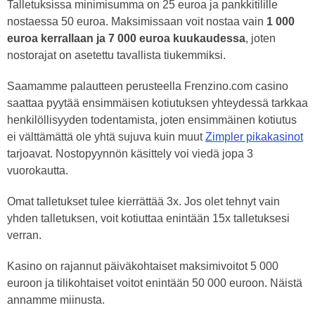
Talletuksissa minimisumma on 25 euroa ja pankkitilille
nostaessa 50 euroa. Maksimissaan voit nostaa vain
1 000
euroa kerrallaan ja 7 000 euroa kuukaudessa
, joten
nostorajat on asetettu tavallista tiukemmiksi.
Saamamme palautteen perusteella Frenzino.com casino
saattaa pyytää ensimmäisen kotiutuksen yhteydessä tarkkaa
henkilöllisyyden todentamista, joten ensimmäinen kotiutus
ei välttämättä ole yhtä sujuva kuin muut
Zimpler pikakasinot
tarjoavat. Nostopyynnön käsittely voi viedä jopa 3
vuorokautta.
Omat talletukset tulee kierrättää 3x. Jos olet tehnyt vain
yhden talletuksen, voit kotiuttaa enintään 15x talletuksesi
verran.
Kasino on rajannut päiväkohtaiset maksimivoitot 5 000
euroon ja tilikohtaiset voitot enintään 50 000 euroon. Näistä
annamme miinusta.