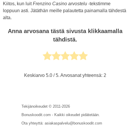
Kiitos, kun luit
Frenzino Casino arvostelu
-tekstimme
loppuun asti. Jätäthän meille palautetta painamalla tähdestä
alta.
Anna arvosana tästä sivusta klikkaamalla
tähdistä.
Keskiarvo
5.0
/ 5.
Arvosanat yhteensä
:
2
Tekijänoikeudet © 2011-2026
Bonuskoodit.com - Kaikki oikeudet pidätetään.
Ota yhteyttä: asiakaspalvelu@bonuskoodit.com