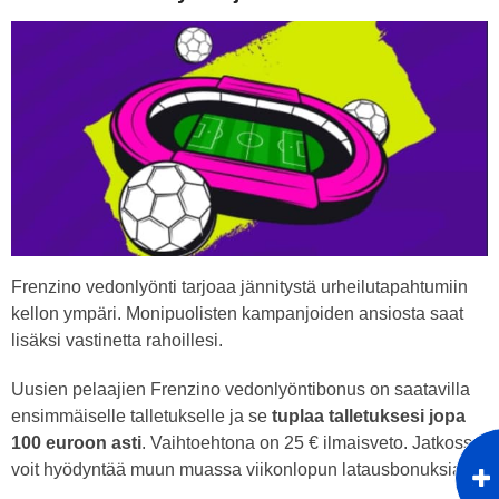
Frenzino vedonlyönti tarjoaa jännitystä urheilutapahtumiin
kellon ympäri. Monipuolisten kampanjoiden ansiosta saat
lisäksi vastinetta rahoillesi.
Uusien pelaajien Frenzino vedonlyöntibonus on saatavilla
ensimmäiselle talletukselle ja se
tuplaa talletuksesi jopa
100 euroon asti
. Vaihtoehtona on 25 € ilmaisveto. Jatkossa
voit hyödyntää muun muassa viikonlopun latausbonuksia.