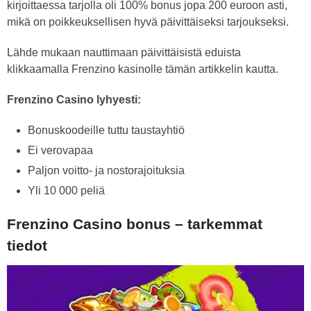
kirjoittaessa tarjolla oli 100% bonus jopa 200 euroon asti,
mikä on poikkeuksellisen hyvä päivittäiseksi tarjoukseksi.
Lähde mukaan nauttimaan päivittäisistä eduista
klikkaamalla Frenzino kasinolle tämän artikkelin kautta.
Frenzino Casino lyhyesti:
Bonuskoodeille tuttu taustayhtiö
Ei verovapaa
Paljon voitto- ja nostorajoituksia
Yli 10 000 peliä
Frenzino Casino bonus – tarkemmat
tiedot