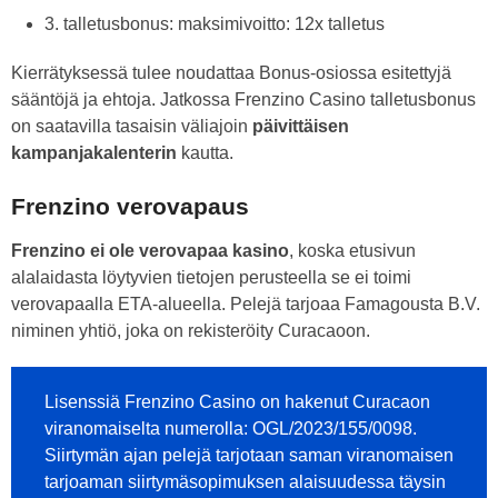
3. talletusbonus: maksimivoitto: 12x talletus
Kierrätyksessä tulee noudattaa Bonus-osiossa esitettyjä
sääntöjä ja ehtoja. Jatkossa Frenzino Casino talletusbonus
on saatavilla tasaisin väliajoin
päivittäisen
kampanjakalenterin
kautta.
Frenzino verovapaus
Frenzino ei ole verovapaa kasino
, koska etusivun
alalaidasta löytyvien tietojen perusteella se ei toimi
verovapaalla ETA-alueella. Pelejä tarjoaa Famagousta B.V.
niminen yhtiö, joka on rekisteröity Curacaoon.
Lisenssiä Frenzino Casino on hakenut Curacaon
viranomaiselta numerolla: OGL/2023/155/0098.
Siirtymän ajan pelejä tarjotaan saman viranomaisen
tarjoaman siirtymäsopimuksen alaisuudessa täysin