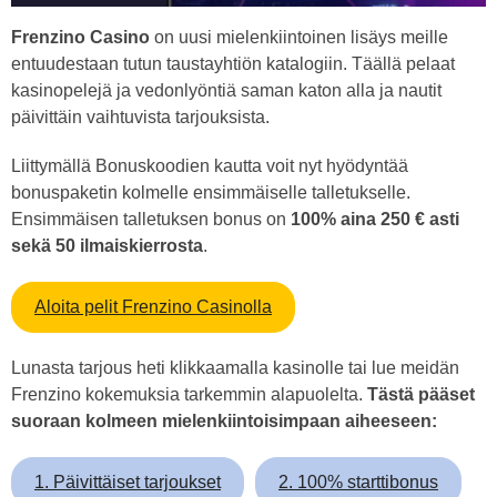
Frenzino Casino
on uusi mielenkiintoinen lisäys meille
entuudestaan tutun taustayhtiön katalogiin. Täällä pelaat
kasinopelejä ja vedonlyöntiä saman katon alla ja nautit
päivittäin vaihtuvista tarjouksista.
Liittymällä Bonuskoodien kautta voit nyt hyödyntää
bonuspaketin kolmelle ensimmäiselle talletukselle.
Ensimmäisen talletuksen bonus on
100% aina 250 € asti
sekä 50 ilmaiskierrosta
.
Aloita pelit Frenzino Casinolla
Lunasta tarjous heti klikkaamalla kasinolle tai lue meidän
Frenzino kokemuksia tarkemmin alapuolelta.
Tästä pääset
suoraan kolmeen mielenkiintoisimpaan aiheeseen:
1. Päivittäiset tarjoukset
2. 100% starttibonus