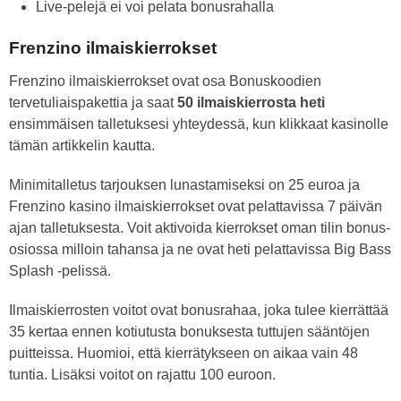
Live-pelejä ei voi pelata bonusrahalla
Frenzino ilmaiskierrokset
Frenzino ilmaiskierrokset ovat osa Bonuskoodien
tervetuliaispakettia ja saat
50 ilmaiskierrosta heti
ensimmäisen talletuksesi yhteydessä, kun klikkaat kasinolle
tämän artikkelin kautta.
Minimitalletus tarjouksen lunastamiseksi on 25 euroa ja
Frenzino kasino ilmaiskierrokset ovat pelattavissa 7 päivän
ajan talletuksesta. Voit aktivoida kierrokset oman tilin bonus-
osiossa milloin tahansa ja ne ovat heti pelattavissa Big Bass
Splash -pelissä.
Ilmaiskierrosten voitot ovat bonusrahaa, joka tulee kierrättää
35 kertaa ennen kotiutusta bonuksesta tuttujen sääntöjen
puitteissa. Huomioi, että kierrätykseen on aikaa vain 48
tuntia. Lisäksi voitot on rajattu 100 euroon.