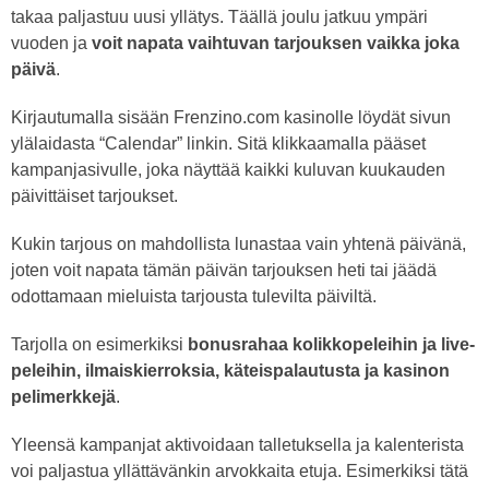
takaa paljastuu uusi yllätys. Täällä joulu jatkuu ympäri
vuoden ja
voit napata vaihtuvan tarjouksen vaikka joka
päivä
.
Kirjautumalla sisään Frenzino.com kasinolle löydät sivun
ylälaidasta “Calendar” linkin. Sitä klikkaamalla pääset
kampanjasivulle, joka näyttää kaikki kuluvan kuukauden
päivittäiset tarjoukset.
Kukin tarjous on mahdollista lunastaa vain yhtenä päivänä,
joten voit napata tämän päivän tarjouksen heti tai jäädä
odottamaan mieluista tarjousta tulevilta päiviltä.
Tarjolla on esimerkiksi
bonusrahaa kolikkopeleihin ja live-
peleihin, ilmaiskierroksia, käteispalautusta ja kasinon
pelimerkkejä
.
Yleensä kampanjat aktivoidaan talletuksella ja kalenterista
voi paljastua yllättävänkin arvokkaita etuja. Esimerkiksi tätä