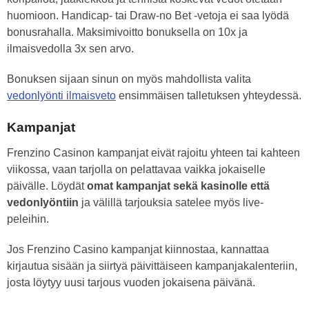
huomioon. Handicap- tai Draw-no Bet -vetoja ei saa lyödä
bonusrahalla. Maksimivoitto bonuksella on 10x ja
ilmaisvedolla 3x sen arvo.
Bonuksen sijaan sinun on myös mahdollista valita
vedonlyönti ilmaisveto
ensimmäisen talletuksen yhteydessä.
Kampanjat
Frenzino Casinon kampanjat eivät rajoitu yhteen tai kahteen
viikossa, vaan tarjolla on pelattavaa vaikka jokaiselle
päivälle. Löydät
omat kampanjat sekä kasinolle että
vedonlyöntiin
ja välillä tarjouksia satelee myös live-
peleihin.
Jos Frenzino Casino kampanjat kiinnostaa, kannattaa
kirjautua sisään ja siirtyä päivittäiseen kampanjakalenteriin,
josta löytyy uusi tarjous vuoden jokaisena päivänä.