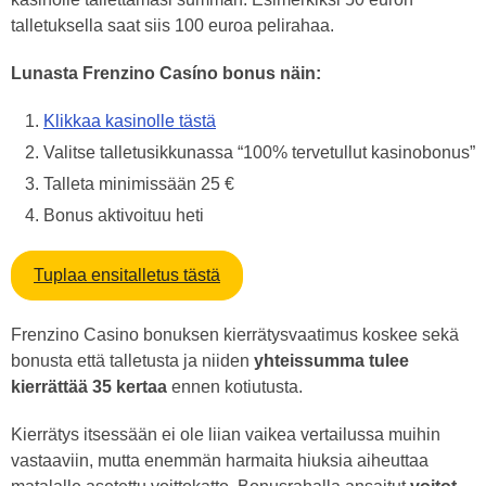
talletuksella saat siis 100 euroa pelirahaa.
Lunasta Frenzino Casíno bonus näin:
Klikkaa kasinolle tästä
Valitse talletusikkunassa “100% tervetullut kasinobonus”
Talleta minimissään 25 €
Bonus aktivoituu heti
Tuplaa ensitalletus tästä
Frenzino Casino bonuksen kierrätysvaatimus koskee sekä
bonusta että talletusta ja niiden
yhteissumma tulee
kierrättää 35 kertaa
ennen kotiutusta.
Kierrätys itsessään ei ole liian vaikea vertailussa muihin
vastaaviin, mutta enemmän harmaita hiuksia aiheuttaa