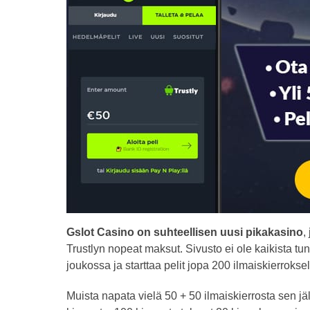
Gslot Casino on suhteellisen uusi pikakasino
,
Trustlyn nopeat maksut. Sivusto ei ole kaikista t
joukossa ja starttaa pelit jopa 200 ilmaiskierroksel
Muista napata vielä 50 + 50 ilmaiskierrosta sen j