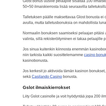
Glost bonus uusille pelaajille sisältää 100 ilmais
50+50 ilmaiskierrosta lisää seuraavilla talletuksill
Talletuksen päälle maksettavaa Glost bonusta ei ol
avulla, mutta talletusbonuksia on mahdollista lun
Normaalin bonuksen saamiseksi pelaajan pitäisi av
valinta, sillä rekisteröityminen ei takaa pelaajille 
Jos sinua kuitenkin kiinnosta enemmän kasinobonuk
niin tarkista kaikki suosittelemamme
casino bonuk
kasinobonusta.
Jos kerkesit jo aktivoida tämän kasinon bonukset,
sekä
Casilando Casino
bonusta.
Gslot ilmaiskierrokset
Liity Gslot casinolle ja voit hyödyntää jopa 200 i