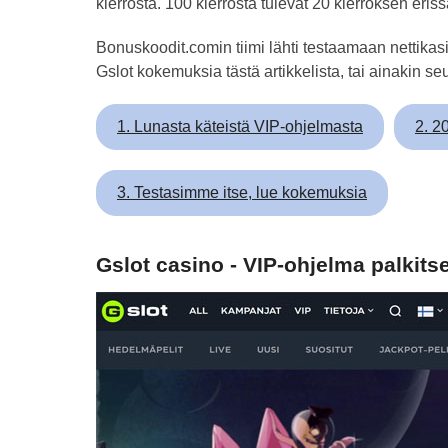
kierrosta. 100 kierrosta tulevat 20 kierroksen eriss
Bonuskoodit.comin tiimi lähti testaamaan nettik
Gslot kokemuksia tästä artikkelista, tai ainakin se
1. Lunasta käteistä VIP-ohjelmasta
2. 2
3. Testasimme itse, lue kokemuksia
Gslot casino - VIP-ohjelma palkitse