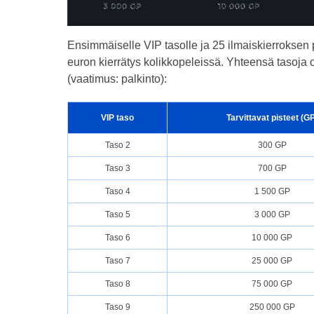
Ensimmäiselle VIP tasolle ja 25 ilmaiskierroksen 
euron kierrätys kolikkopeleissä. Yhteensä tasoja
(vaatimus: palkinto):
VIP taso
Tarvittavat pisteet (G
Taso 2
300 GP
Taso 3
700 GP
Taso 4
1 500 GP
Taso 5
3 000 GP
Taso 6
10 000 GP
Taso 7
25 000 GP
Taso 8
75 000 GP
Taso 9
250 000 GP