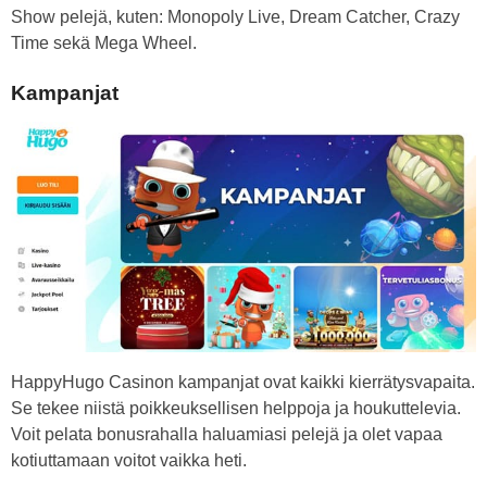
Show pelejä, kuten: Monopoly Live, Dream Catcher, Crazy
Time sekä Mega Wheel.
Kampanjat
HappyHugo Casinon kampanjat ovat kaikki kierrätysvapaita.
Se tekee niistä poikkeuksellisen helppoja ja houkuttelevia.
Voit pelata bonusrahalla haluamiasi pelejä ja olet vapaa
kotiuttamaan voitot vaikka heti.