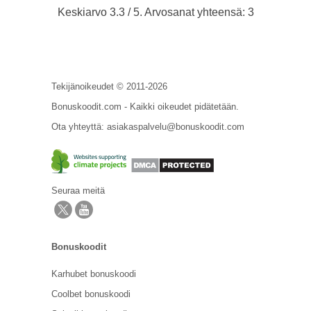
Keskiarvo
3.3
/ 5.
Arvosanat yhteensä
:
3
Tekijänoikeudet © 2011-2026
Bonuskoodit.com - Kaikki oikeudet pidätetään.
Ota yhteyttä: asiakaspalvelu@bonuskoodit.com
Seuraa meitä
Bonuskoodit
Karhubet bonuskoodi
Coolbet bonuskoodi