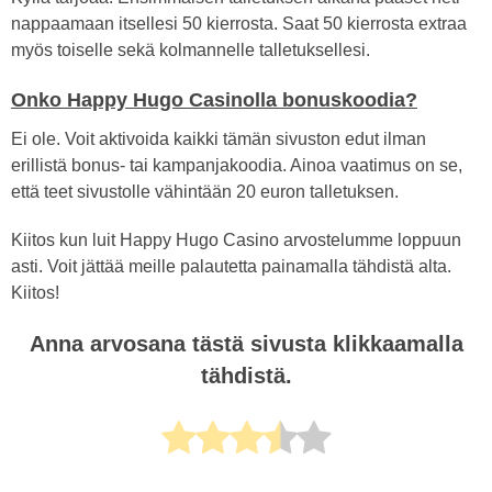
nappaamaan itsellesi 50 kierrosta. Saat 50 kierrosta extraa
myös toiselle sekä kolmannelle talletuksellesi.
Onko Happy Hugo Casinolla bonuskoodia?
Ei ole. Voit aktivoida kaikki tämän sivuston edut ilman
erillistä bonus- tai kampanjakoodia. Ainoa vaatimus on se,
että teet sivustolle vähintään 20 euron talletuksen.
Kiitos kun luit Happy Hugo Casino arvostelumme loppuun
asti. Voit jättää meille palautetta painamalla tähdistä alta.
Kiitos!
Anna arvosana tästä sivusta klikkaamalla
tähdistä.