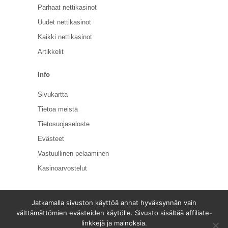
Parhaat nettikasinot
Uudet nettikasinot
Kaikki nettikasinot
Artikkelit
Info
Sivukartta
Tietoa meistä
Tietosuojaseloste
Evästeet
Vastuullinen pelaaminen
Kasinoarvostelut
Jatkamalla sivuston käyttöä annat hyväksynnän vain
välttämättömien evästeiden käytölle. Sivusto sisältää affiliate-
linkkejä ja mainoksia.