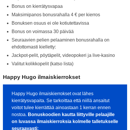
Bonus on kierrätysvapaa
Maksimipanos bonusrahalla 4 € per kierros
Bonuksen osuus ei ole kotiutettavissa
Bonus on voimassa 30 päivää
Seuraavien pelien pelaaminen bonusrahalla on
ehdottomasti kielletty:
Jackpot-pelit, pöytäpelit, videopokeri ja live-kasino
Valitut kolikkopelit (katso lista)
Happy Hugo ilmaiskierrokset
Happy Hugo ilmaiskierrokset ovat lähes
kierrätysvapaita. Se tarkoittaa että niillä ansaitut
voitot tulee kierrättää ainoastaan 1 kerran ennen
nostoa.
Bonuskoodien kautta liittyville pelaajille
on luvassa ilmaiskierroksia kolmelle talletukselle
seuraavasti: