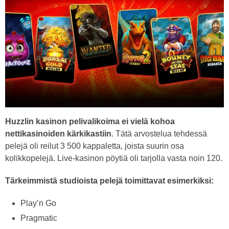
Huzzlin kasinon pelivalikoima ei vielä kohoa
nettikasinoiden kärkikastiin
. Tätä arvostelua tehdessä
pelejä oli reilut 3 500 kappaletta, joista suurin osa
kolikkopelejä. Live-kasinon pöytiä oli tarjolla vasta noin 120.
Tärkeimmistä studioista pelejä toimittavat esimerkiksi:
Play’n Go
Pragmatic