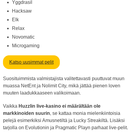
Yggdrasil
Hacksaw
Elk
Relax
Novomatic
Microgaming
Katso uusimmat pelit
Suosituimmista valmistajista valitettavasti puuttuvat muun
muassa NetEnt ja Nolimit City, mikä jättää pienen loven
muuten laadukkaaseen valikoimaan.
Vaikka
Huzzlin live-kasino ei määrältään ole
markkinoiden suurin
, se kattaa monia mielenkiintoisia
pelejä esimerkiksi Amusnetiltä ja Lucky Streakiltä. Lisäksi
tarjolla on Evolutionin ja Pragmatic Playn parhaat live-pelit.