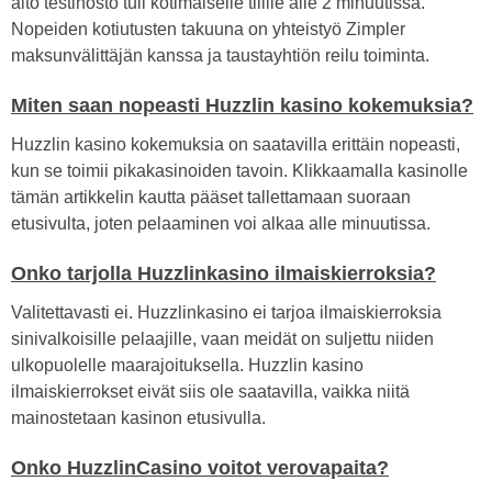
aito testinosto tuli kotimaiselle tilille alle 2 minuutissa.
Nopeiden kotiutusten takuuna on yhteistyö Zimpler
maksunvälittäjän kanssa ja taustayhtiön reilu toiminta.
Miten saan nopeasti Huzzlin kasino kokemuksia?
Huzzlin kasino kokemuksia on saatavilla erittäin nopeasti,
kun se toimii pikakasinoiden tavoin. Klikkaamalla kasinolle
tämän artikkelin kautta pääset tallettamaan suoraan
etusivulta, joten pelaaminen voi alkaa alle minuutissa.
Onko tarjolla Huzzlinkasino ilmaiskierroksia?
Valitettavasti ei. Huzzlinkasino ei tarjoa ilmaiskierroksia
sinivalkoisille pelaajille, vaan meidät on suljettu niiden
ulkopuolelle maarajoituksella. Huzzlin kasino
ilmaiskierrokset eivät siis ole saatavilla, vaikka niitä
mainostetaan kasinon etusivulla.
Onko HuzzlinCasino voitot verovapaita?