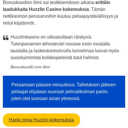
Bonuskoodien tiimi sai testikierroksen aikana
erittäin
laadukkaita Huzzlin Casino kokemuksia
. Tämän
nettikasinon perusarvoihin kuuluu pelaajaystävällisyys ja
reilut käytännöt.
Huzzlinkasino on ulkoasultaan räiskyvä.
Tulenpunainen tehosteväri nousee esiin mustalta
taustalta ja laskeutumissivulla tunnelmaa luovat myös
suosituimmista kolikkopeleistä tutut hahmot.
Bonuskoodit.com tiimi
Pelaamaan pääsee minuutissa. Talletuksen jälkeen
pelaajat ohjataan suoraan pelivalikoiman pariin,
joten olet suoraan asian ytimessä.
Hanki omia Huzzlin kokemuksia