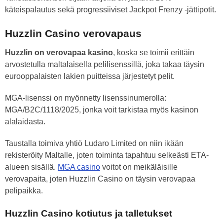
käteispalautus sekä progressiiviset Jackpot Frenzy -jättipotit.
Huzzlin Casino verovapaus
Huzzlin on verovapaa kasino
, koska se toimii erittäin
arvostetulla maltalaisella pelilisenssillä, joka takaa täysin
eurooppalaisten lakien puitteissa järjestetyt pelit.
MGA-lisenssi on myönnetty lisenssinumerolla:
MGA/B2C/1118/2025, jonka voit tarkistaa myös kasinon
alalaidasta.
Taustalla toimiva yhtiö Ludaro Limited on niin ikään
rekisteröity Maltalle, joten toiminta tapahtuu selkeästi ETA-
alueen sisällä.
MGA casino
voitot on meikäläisille
verovapaita, joten Huzzlin Casino on täysin verovapaa
pelipaikka.
Huzzlin Casino kotiutus ja talletukset