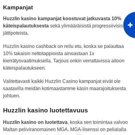
Kampanjat
Huzzlin kasino kampanjat koostuvat jatkuvasta 10%
käteispalautuksesta
sekä ylimääräisistä progressiivisista
jättipoteista.
Huzzlin kasino cashback on reilu etu, koska se palauttaa
10% takaisin nettotappioista ainoastaan 1x
kierrätysvaatimuksella. Tarjous onkin verrattavissa aitoon
käteispalautukseen.
Valitettavasti kaikki Huzzlin Casino kampanjat eivät ole
saatavilla meidän kotimaastamme käsin maarajoituksesta
johtuen.
Huzzlin kasino luotettavuus
Huzzlin kasino on luotettava
, koska sen toimintaa valvoo
Maltan peliviranomainen MGA. MGA-lisenssi on pelialalla