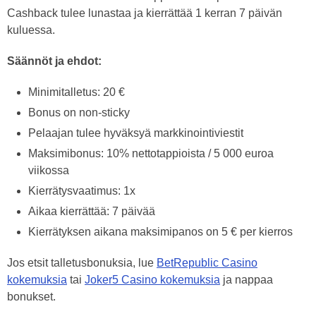
Cashback tulee lunastaa ja kierrättää 1 kerran 7 päivän
kuluessa.
Säännöt ja ehdot:
Minimitalletus: 20 €
Bonus on non-sticky
Pelaajan tulee hyväksyä markkinointiviestit
Maksimibonus: 10% nettotappioista / 5 000 euroa
viikossa
Kierrätysvaatimus: 1x
Aikaa kierrättää: 7 päivää
Kierrätyksen aikana maksimipanos on 5 € per kierros
Jos etsit talletusbonuksia, lue
BetRepublic Casino
kokemuksia
tai
Joker5 Casino kokemuksia
ja nappaa
bonukset.