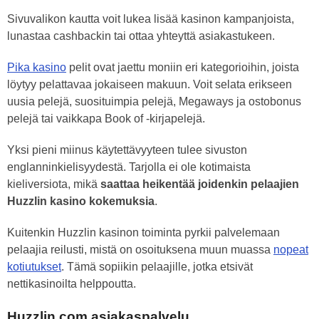
Sivuvalikon kautta voit lukea lisää kasinon kampanjoista,
lunastaa cashbackin tai ottaa yhteyttä asiakastukeen.
Pika kasino
pelit ovat jaettu moniin eri kategorioihin, joista
löytyy pelattavaa jokaiseen makuun. Voit selata erikseen
uusia pelejä, suosituimpia pelejä, Megaways ja ostobonus
pelejä tai vaikkapa Book of -kirjapelejä.
Yksi pieni miinus käytettävyyteen tulee sivuston
englanninkielisyydestä. Tarjolla ei ole kotimaista
kieliversiota, mikä
saattaa heikentää joidenkin pelaajien
Huzzlin kasino kokemuksia
.
Kuitenkin Huzzlin kasinon toiminta pyrkii palvelemaan
pelaajia reilusti, mistä on osoituksena muun muassa
nopeat
kotiutukset
. Tämä sopiikin pelaajille, jotka etsivät
nettikasinoilta helppoutta.
Huzzlin.com asiakaspalvelu