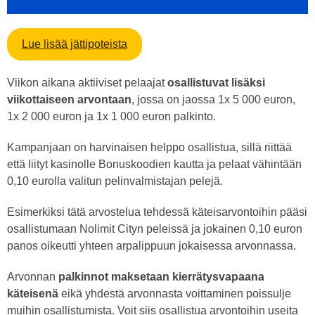
Lue lisää jättipoteista
Viikon aikana aktiiviset pelaajat
osallistuvat lisäksi
viikottaiseen arvontaan
, jossa on jaossa 1x 5 000 euron,
1x 2 000 euron ja 1x 1 000 euron palkinto.
Kampanjaan on harvinaisen helppo osallistua, sillä riittää
että liityt kasinolle Bonuskoodien kautta ja pelaat vähintään
0,10 eurolla valitun pelinvalmistajan pelejä.
Esimerkiksi tätä arvostelua tehdessä käteisarvontoihin pääsi
osallistumaan Nolimit Cityn peleissä ja jokainen 0,10 euron
panos oikeutti yhteen arpalippuun jokaisessa arvonnassa.
Arvonnan
palkinnot maksetaan kierrätysvapaana
käteisenä
eikä yhdestä arvonnasta voittaminen poissulje
muihin osallistumista. Voit siis osallistua arvontoihin useita