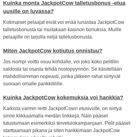
Kuinka monta JackpotCow talletusbonus -etua
uusille on luvassa?
Kotimaiset pelaajat eivät voi enää lunastaa JackpotCow
talletusbonusta tai muitakaan kasinon bonuksia. Muille
pelaajille on tarjolla neljä talletusbonusta.
Miten JackpotCow kotiutus onnistuu?
Jos isompi voitto osuu kohdalle, voi joko koko pelitilin
saldosta tai osasta tehdä nostopyynnön. Se käsitellään
mahdollisimman nopeasti, jonka jälkeen rahat siirtyvät
suoraan omalle pankkitilille.
Kuinka JackpotCow kokemuksia voi hankkia?
Kaikista varmin reitti JackpotCown etusivulle, on siirtyä
sinne klikkaamalla meidän linkkejä. Näin pääset
tutustumaan esimerkiksi tervetulokampanjaan. Pelit pääset
starttaamaan pikana ja siten hankkimaan JackpotCow