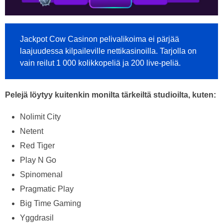
Jackpot Cow Casinon pelivalikoima ei pärjää
laajuudessa kilpaileville nettikasinoilla. Tarjolla on
vain reilut 1 000 kolikkopeliä ja 200 live-peliä.
Pelejä löytyy kuitenkin monilta tärkeiltä studioilta, kuten:
Nolimit City
Netent
Red Tiger
Play N Go
Spinomenal
Pragmatic Play
Big Time Gaming
Yggdrasil