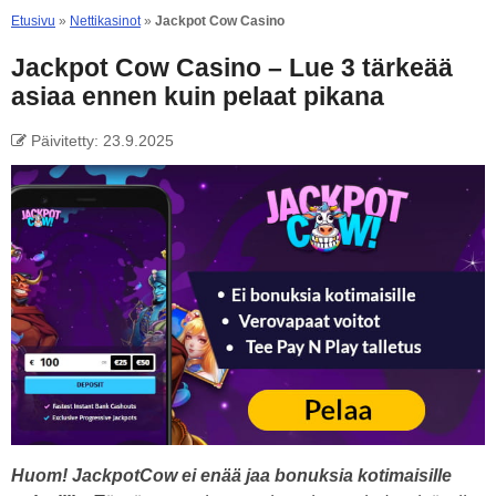
Etusivu
»
Nettikasinot
»
Jackpot Cow Casino
Jackpot Cow Casino – Lue 3 tärkeää
asiaa ennen kuin pelaat pikana
Päivitetty:
23.9.2025
Huom! JackpotCow ei enää jaa bonuksia kotimaisille