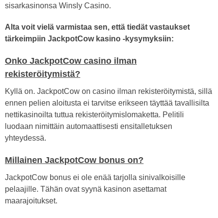
sisarkasinonsa Winsly Casino.
Alta voit vielä varmistaa sen, että tiedät vastaukset
tärkeimpiin JackpotCow kasino -kysymyksiin:
Onko JackpotCow casino ilman
rekisteröitymistä?
Kyllä on. JackpotCow on casino ilman rekisteröitymistä, sillä
ennen pelien aloitusta ei tarvitse erikseen täyttää tavallisilta
nettikasinoilta tuttua rekisteröitymislomaketta. Pelitili
luodaan nimittäin automaattisesti ensitalletuksen
yhteydessä.
Millainen JackpotCow bonus on?
JackpotCow bonus ei ole enää tarjolla sinivalkoisille
pelaajille. Tähän ovat syynä kasinon asettamat
maarajoitukset.