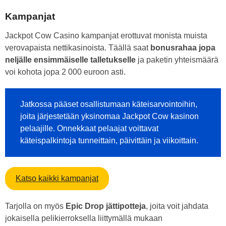
Kampanjat
Jackpot Cow Casino kampanjat erottuvat monista muista
verovapaista nettikasinoista. Täällä saat
bonusrahaa jopa
neljälle ensimmäiselle talletukselle
ja paketin yhteismäärä
voi kohota jopa 2 000 euroon asti.
Jatkossa pääset osallistumaan käteisarvointoihin,
joita järjestetään yksinomaa Jackpot Cow kasinon
pelaajille. Onnekkaat pelaajat voittavat
käteispalkintoja tunneittain, päivittäin ja viikoittain.
Katso kaikki kampanjat
Tarjolla on myös
Epic Drop jättipotteja
, joita voit jahdata
jokaisella pelikierroksella liittymällä mukaan