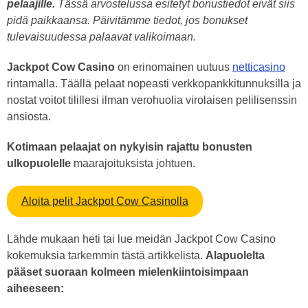
pelaajille.
Tässä arvostelussa esitetyt bonustiedot eivät siis
pidä paikkaansa. Päivitämme tiedot, jos bonukset
tulevaisuudessa palaavat valikoimaan.
Jackpot Cow Casino
on erinomainen uutuus
netticasino
rintamalla. Täällä pelaat nopeasti verkkopankkitunnuksilla ja
nostat voitot tilillesi ilman verohuolia virolaisen pelilisenssin
ansiosta.
Kotimaan pelaajat on nykyisin rajattu bonusten
ulkopuolelle
maarajoituksista johtuen.
Aloita pelit Jackpot Cow Casinolla
Lähde mukaan heti tai lue meidän Jackpot Cow Casino
kokemuksia tarkemmin tästä artikkelista.
Alapuolelta
pääset suoraan kolmeen mielenkiintoisimpaan
aiheeseen: