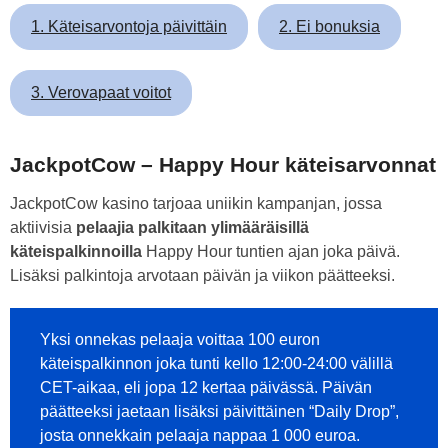
1. Käteisarvontoja päivittäin
2. Ei bonuksia
3. Verovapaat voitot
JackpotCow – Happy Hour käteisarvonnat
JackpotCow kasino tarjoaa uniikin kampanjan, jossa
aktiivisia
pelaajia palkitaan ylimääräisillä
käteispalkinnoilla
Happy Hour tuntien ajan joka päivä.
Lisäksi palkintoja arvotaan päivän ja viikon päätteeksi.
Yksi onnekas pelaaja voittaa 100 euron
käteispalkinnon joka tunti kello 12:00-24:00 välillä
CET-aikaa, eli jopa 12 kertaa päivässä. Päivän
päätteeksi jaetaan lisäksi päivittäinen “Daily Drop”,
josta onnekkain pelaaja nappaa 1 000 euroa.