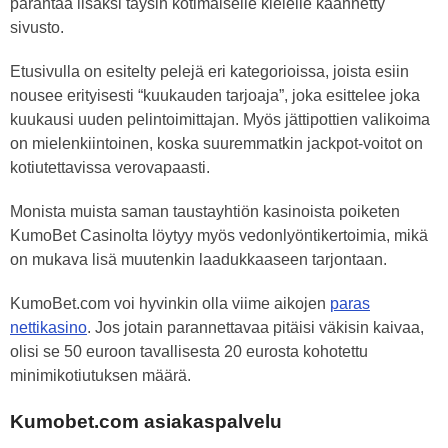
parantaa lisäksi täysin kotimaiselle kielelle käännetty
sivusto.
Etusivulla on esitelty pelejä eri kategorioissa, joista esiin
nousee erityisesti “kuukauden tarjoaja”, joka esittelee joka
kuukausi uuden pelintoimittajan. Myös jättipottien valikoima
on mielenkiintoinen, koska suuremmatkin jackpot-voitot on
kotiutettavissa verovapaasti.
Monista muista saman taustayhtiön kasinoista poiketen
KumoBet Casinolta löytyy myös vedonlyöntikertoimia, mikä
on mukava lisä muutenkin laadukkaaseen tarjontaan.
KumoBet.com voi hyvinkin olla viime aikojen
paras
nettikasino
. Jos jotain parannettavaa pitäisi väkisin kaivaa,
olisi se 50 euroon tavallisesta 20 eurosta kohotettu
minimikotiutuksen määrä.
Kumobet.com asiakaspalvelu