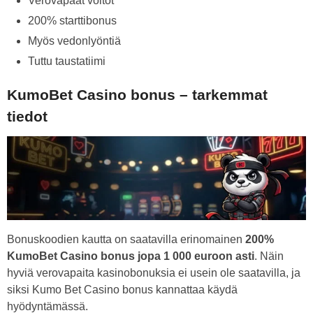
Verovapaat voitot
200% starttibonus
Myös vedonlyöntiä
Tuttu taustatiimi
KumoBet Casino bonus – tarkemmat
tiedot
Bonuskoodien kautta on saatavilla erinomainen
200%
KumoBet Casino bonus jopa 1 000 euroon asti
. Näin
hyviä verovapaita kasinobonuksia ei usein ole saatavilla, ja
siksi Kumo Bet Casino bonus kannattaa käydä
hyödyntämässä.