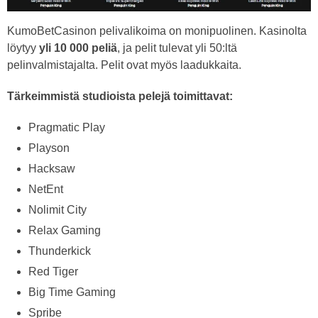
KumoBetCasinon pelivalikoima on monipuolinen. Kasinolta
löytyy
yli 10 000 peliä
, ja pelit tulevat yli 50:ltä
pelinvalmistajalta. Pelit ovat myös laadukkaita.
Tärkeimmistä studioista pelejä toimittavat:
Pragmatic Play
Playson
Hacksaw
NetEnt
Nolimit City
Relax Gaming
Thunderkick
Red Tiger
Big Time Gaming
Spribe