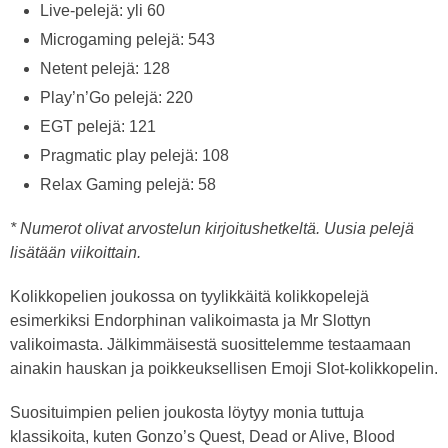
Live-pelejä: yli 60
Microgaming pelejä: 543
Netent pelejä: 128
Play’n’Go pelejä: 220
EGT pelejä: 121
Pragmatic play pelejä: 108
Relax Gaming pelejä: 58
* Numerot olivat arvostelun kirjoitushetkeltä. Uusia pelejä
lisätään viikoittain.
Kolikkopelien joukossa on tyylikkäitä kolikkopelejä
esimerkiksi Endorphinan valikoimasta ja Mr Slottyn
valikoimasta. Jälkimmäisestä suosittelemme testaamaan
ainakin hauskan ja poikkeuksellisen Emoji Slot-kolikkopelin.
Suosituimpien pelien joukosta löytyy monia tuttuja
klassikoita, kuten Gonzo’s Quest, Dead or Alive, Blood