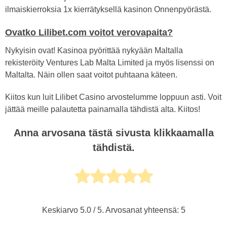
ilmaiskierroksia 1x kierrätyksellä kasinon Onnenpyörästä.
Ovatko Lilibet.com voitot verovapaita?
Nykyisin ovat! Kasinoa pyörittää nykyään Maltalla
rekisteröity Ventures Lab Malta Limited ja myös lisenssi on
Maltalta. Näin ollen saat voitot puhtaana käteen.
Kiitos kun luit Lilibet Casino arvostelumme loppuun asti. Voit
jättää meille palautetta painamalla tähdistä alta. Kiitos!
Anna arvosana tästä sivusta klikkaamalla
tähdistä.
Keskiarvo
5.0
/ 5.
Arvosanat yhteensä
:
5