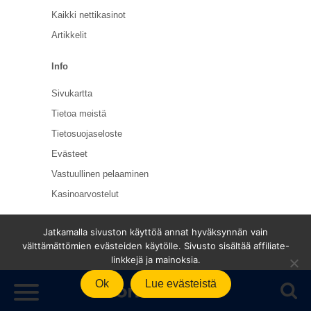
Kaikki nettikasinot
Artikkelit
Info
Sivukartta
Tietoa meistä
Tietosuojaseloste
Evästeet
Vastuullinen pelaaminen
Kasinoarvostelut
Jatkamalla sivuston käyttöä annat hyväksynnän vain
välttämättömien evästeiden käytölle. Sivusto sisältää affiliate-
linkkejä ja mainoksia.
Ok
Lue evästeistä