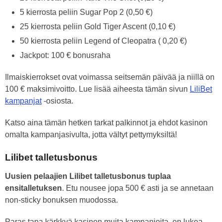
5 kierrosta peliin Sugar Pop 2 (0,50 €)
25 kierrosta peliin Gold Tiger Ascent (0,10 €)
50 kierrosta peliin Legend of Cleopatra ( 0,20 €)
Jackpot: 100 € bonusraha
Ilmaiskierrokset ovat voimassa seitsemän päivää ja niillä on
100 € maksimivoitto. Lue lisää aiheesta tämän sivun
LiliBet
kampanjat
-osiosta.
Katso aina tämän hetken tarkat palkinnot ja ehdot kasinon
omalta kampanjasivulta, jotta vältyt pettymyksiltä!
Lilibet talletusbonus
Uusien pelaajien Lilibet talletusbonus tuplaa
ensitalletuksen
. Etu nousee jopa 500 € asti ja se annetaan
non-sticky bonuksen muodossa.
Paras tapa kärkkyä kasinon muita kampanjoita, on lukea