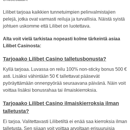
Lilibet tarjoaa kaikkien tunnetuimpien pelinvalmistajien
pelejä, jotka ovat varmasti reiluja ja turvallisia. Näistä syistä
johtuen uskomme että Lilibet on luotettava.
Alta voit vielä tarkistaa nopeasti kolme tärkeintä asiaa
Lilibet Casinosta:
Tarjoaako Lilibet Casino talletusbonusta?
Kyllä tarjoaa. Luvassa on reilu 100% non-sticky bonus 500 €
asti. Lisäksi vähintään 50 € tallettavat pääsevät
pyöräyttämään onnenpyörää seuraavana päivänä. Näin voit
voittaa lisäksi bonusrahaa tai ilmaiskierroksia.
Tarjoaako Lilibet Casino ilmaiskierroksia ilman
talletusta?
Ei tarjoa. Valitettavasti Lilibetiltä ei enää saa kierroksia ilman
talletusta. Sen sijaan voit voittaa arvoltaan erisuuruisia