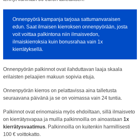
Onnenpyörä kampanja tarjoaa sattumanvaraisen
edun. Saat ilmaisen kierroksen onnenpyörään, josta
voit voittaa palkintona niin ilmaisvedon,
ilmaiskierroksia kuin bonusrahaa vain 1x
kierrätyksellä.
Onnenpyörän palkinnot ovat ilahduttavan laaja skaala
erilaisten pelaajien makuun sopivia etuja.
Onnenpyörän kierros on pelattavissa aina talletusta
seuraavana päivänä ja se on voimassa vain 24 tuntia.
Palkinnot ovat erinomaisia myös ehdoiltaan, sillä ilmaisveto
on kierrätysvapaa ja muilla palkinnoilla on ainoastaan
1x
kierrätysvaatimus
. Palkinnoilla on kuitenkin harmillisesti
100 € voittokatto.