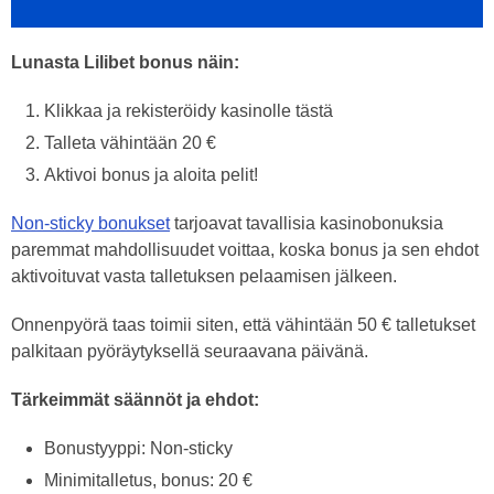
Lunasta Lilibet bonus näin:
Klikkaa ja rekisteröidy kasinolle tästä
Talleta vähintään 20 €
Aktivoi bonus ja aloita pelit!
Non-sticky bonukset
tarjoavat tavallisia kasinobonuksia
paremmat mahdollisuudet voittaa, koska bonus ja sen ehdot
aktivoituvat vasta talletuksen pelaamisen jälkeen.
Onnenpyörä taas toimii siten, että vähintään 50 € talletukset
palkitaan pyöräytyksellä seuraavana päivänä.
Tärkeimmät säännöt ja ehdot:
Bonustyyppi: Non-sticky
Minimitalletus, bonus: 20 €