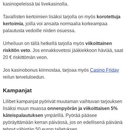
kasinopeleissä tai livekasinolla.
Tavallisten kertoimien lisäksi tarjolla on myös
korotettuja
kertoimia
, joilla voi ansaita normaalia korkeampaa
palautusta vedoille niiden osuessa.
Urheiluun on tällä hetkellä tarjolla myös
viikoittainen
riskitön veto
. Jos ennakkovetosi jääkiekkoon häviää, saat
20 € riskittömän veon.
Jos kasinobonus kiinnostaa, tarjoaa myös
Casino Friday
reilun tervetuloedun.
Kampanjat
Lilibet kampanjat pyörivät muutaman vaihtuvan tarjouksen
lisäksi muun muassa
onnenpyörän ja viikoittaisen 5%
käteispalautuksen
ympärillä. Pyörää pääsee
pyöräyttämään kerran päivässä, jos on edellisenä päivänä
tehnyt vähintän 50 euron talletuksen.