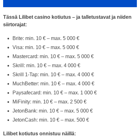
Tässä Lilibet casino kotiutus – ja talletustavat ja niiden
siirtorajat:
Brite: min. 10 € – max. 5 000 €
Visa: min. 10 € – max. 5 000 €
Mastercard: min. 10 € – max. 5 000 €
Skrill: min. 10 € – max. 4 000 €
Skrill 1-Tap: min. 10 € – max. 4 000 €
MuchBetter: min. 10 € – max. 4 000 €
Paysafecard: min. 10 € – max. 1 000 €
MiFinity: min. 10 € – max. 2 500 €
JetonBank: min. 10 € – max. 5 000 €
JetonCash: min. 10 € – max. 500 €
Lilibet kotiutus onnistuu näillä: