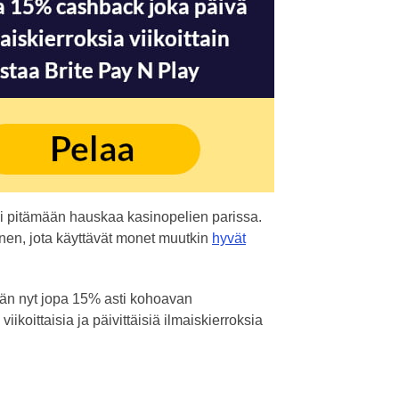
ksi pitämään hauskaa kasinopelien parissa.
nen, jota käyttävät monet muutkin
hyvät
än nyt jopa 15% asti kohoavan
iikoittaisia ja päivittäisiä ilmaiskierroksia