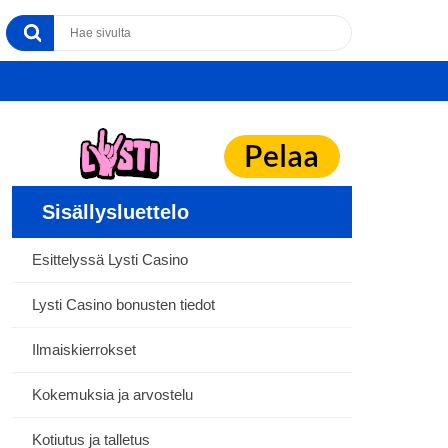
Haku
Sisällysluettelo
Esittelyssä Lysti Casino
Lysti Casino bonusten tiedot
Ilmaiskierrokset
Kokemuksia ja arvostelu
Kotiutus ja talletus