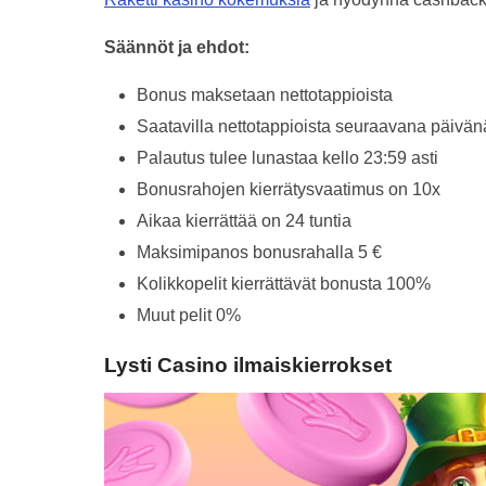
Säännöt ja ehdot:
Bonus maksetaan nettotappioista
Saatavilla nettotappioista seuraavana päivän
Palautus tulee lunastaa kello 23:59 asti
Bonusrahojen kierrätysvaatimus on 10x
Aikaa kierrättää on 24 tuntia
Maksimipanos bonusrahalla 5 €
Kolikkopelit kierrättävät bonusta 100%
Muut pelit 0%
Lysti Casino ilmaiskierrokset