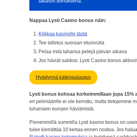
takaisin bonuksena.
Nappaa Lysti Casino bonus näin:
Klikkaa kasinolle tästä
Tee talletus suoraan etusivulta
Pelaa mitä tahansa pelejä päivän aikana
Jos häviät saldosi, Lysti Casino bonus aktivoi
Hyödynnä käteispalautus
Lysti bonus kohoaa korkeimmillaan jopa 15% as
eri pelimäärille ei ole kerrottu, mutta tietojemme
tuhansien eurojen häviämistä.
Pienemmillä summilla Lysti kasino bonus on usein
tulee kierrättää 10 kertaa ennen nostoa. Jos hal
Raketti kasino kokemuksia
ja hyödynnä cashback