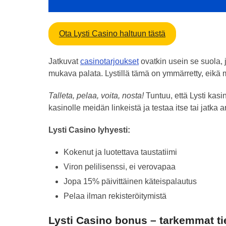
Ota Lysti Casino haltuun tästä
Jatkuvat
casinotarjoukset
ovatkin usein se suola, 
mukava palata. Lystillä tämä on ymmärretty, eikä 
Talleta, pelaa, voita, nosta!
Tuntuu, että Lysti kasin
kasinolle meidän linkeistä ja testaa itse tai jatka
Lysti Casino lyhyesti:
Kokenut ja luotettava taustatiimi
Viron pelilisenssi, ei verovapaa
Jopa 15% päivittäinen käteispalautus
Pelaa ilman rekisteröitymistä
Lysti Casino bonus – tarkemmat ti