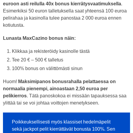
euroon asti reilulla 40x bonus kierrätysvaatimuksella
.
Esimerkiksi 50 euron talletuksella saat yhteensä 100 euroa
pelirahaa ja kasinolla tulee panostaa 2 000 euroa ennen
kotiutusta.
Lunasta MaxCazino bonus näin:
Klikkaa ja rekisteröidy kasinolle tästä
Tee 20 € – 500 € talletus
100% bonus on välittömästi sinun
Huom!
Maksimipanos bonusrahalla pelattaessa on
normaalia pienempi, ainoastaan 2,50 euroa per
pelikierros
. Tätä panoskokoa ei missään tapauksessa saa
ylittää tai se voi johtaa voittojen menetykseen.
Poikkeuksellisesti myös klassiset hedelmäpelit
sekä jackpot pelit kierrättävät bonusta 100%. Sen