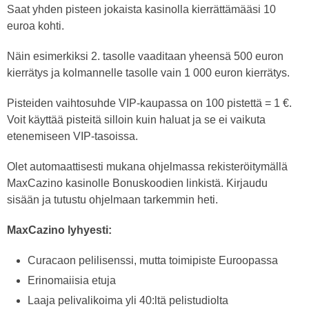
Saat yhden pisteen jokaista kasinolla kierrättämääsi 10
euroa kohti.
Näin esimerkiksi 2. tasolle vaaditaan yheensä 500 euron
kierrätys ja kolmannelle tasolle vain 1 000 euron kierrätys.
Pisteiden vaihtosuhde VIP-kaupassa on 100 pistettä = 1 €.
Voit käyttää pisteitä silloin kuin haluat ja se ei vaikuta
etenemiseen VIP-tasoissa.
Olet automaattisesti mukana ohjelmassa rekisteröitymällä
MaxCazino kasinolle Bonuskoodien linkistä. Kirjaudu
sisään ja tutustu ohjelmaan tarkemmin heti.
MaxCazino lyhyesti:
Curacaon pelilisenssi, mutta toimipiste Euroopassa
Erinomaiisia etuja
Laaja pelivalikoima yli 40:ltä pelistudiolta