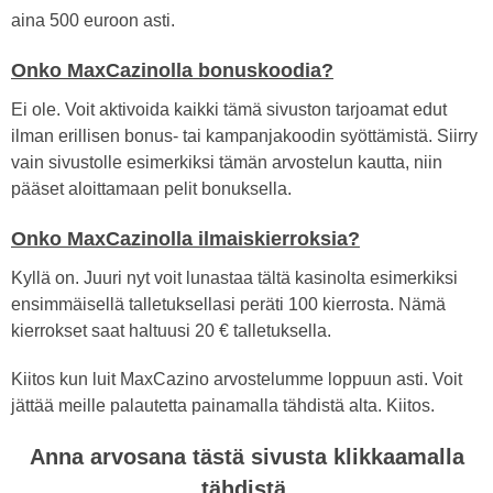
aina 500 euroon asti.
Onko MaxCazinolla bonuskoodia?
Ei ole. Voit aktivoida kaikki tämä sivuston tarjoamat edut
ilman erillisen bonus- tai kampanjakoodin syöttämistä. Siirry
vain sivustolle esimerkiksi tämän arvostelun kautta, niin
pääset aloittamaan pelit bonuksella.
Onko MaxCazinolla ilmaiskierroksia?
Kyllä on. Juuri nyt voit lunastaa tältä kasinolta esimerkiksi
ensimmäisellä talletuksellasi peräti 100 kierrosta. Nämä
kierrokset saat haltuusi 20 € talletuksella.
Kiitos kun luit MaxCazino arvostelumme loppuun asti. Voit
jättää meille palautetta painamalla tähdistä alta. Kiitos.
Anna arvosana tästä sivusta klikkaamalla
tähdistä.