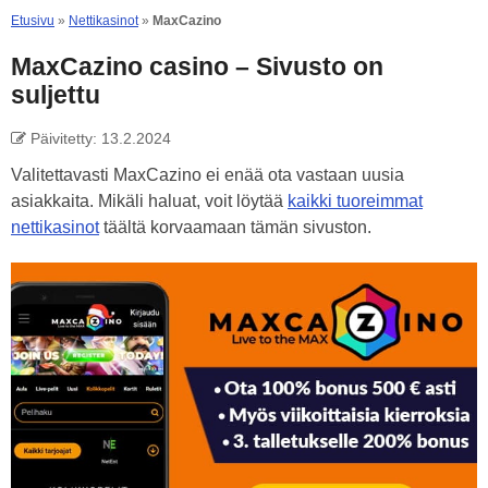
Etusivu
»
Nettikasinot
»
MaxCazino
MaxCazino casino – Sivusto on
suljettu
Päivitetty:
13.2.2024
Valitettavasti MaxCazino ei enää ota vastaan uusia
asiakkaita. Mikäli haluat, voit löytää
kaikki tuoreimmat
nettikasinot
täältä korvaamaan tämän sivuston.