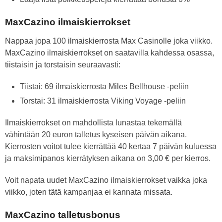
MaxCazino ilmaiskierrokset
Nappaa jopa 100 ilmaiskierrosta Max Casinolle joka viikko.
MaxCazino ilmaiskierrokset on saatavilla kahdessa osassa,
tiistaisin ja torstaisin seuraavasti:
Tiistai: 69 ilmaiskierrosta Miles Bellhouse -peliin
Torstai: 31 ilmaiskierrosta Viking Voyage -peliin
Ilmaiskierrokset on mahdollista lunastaa tekemällä
vähintään 20 euron talletus kyseisen päivän aikana.
Kierrosten voitot tulee kierrättää 40 kertaa 7 päivän kuluessa
ja maksimipanos kierrätyksen aikana on 3,00 € per kierros.
Voit napata uudet MaxCazino ilmaiskierrokset vaikka joka
viikko, joten tätä kampanjaa ei kannata missata.
MaxCazino talletusbonus