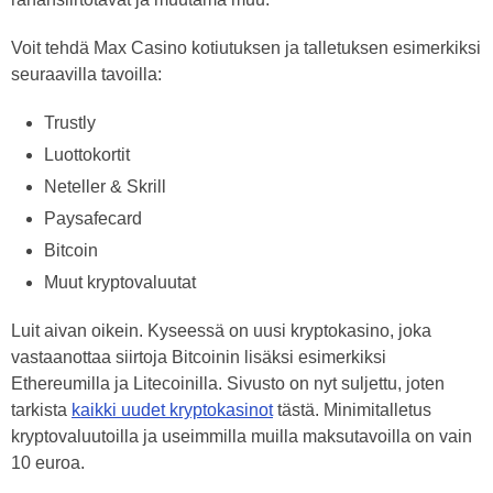
Voit tehdä Max Casino kotiutuksen ja talletuksen esimerkiksi
seuraavilla tavoilla:
Trustly
Luottokortit
Neteller & Skrill
Paysafecard
Bitcoin
Muut kryptovaluutat
Luit aivan oikein. Kyseessä on uusi kryptokasino, joka
vastaanottaa siirtoja Bitcoinin lisäksi esimerkiksi
Ethereumilla ja Litecoinilla. Sivusto on nyt suljettu, joten
tarkista
kaikki uudet kryptokasinot
tästä. Minimitalletus
kryptovaluutoilla ja useimmilla muilla maksutavoilla on vain
10 euroa.