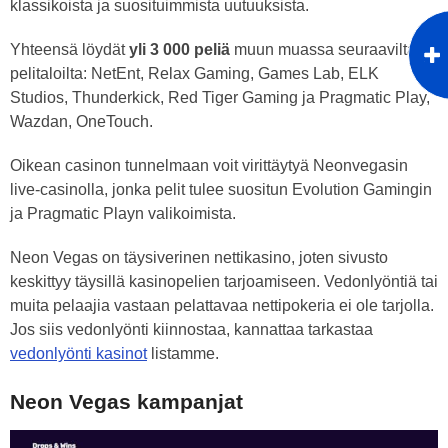
klassikoista ja suosituimmista uutuuksista.
Yhteensä löydät
yli 3 000 peliä
muun muassa seuraavilta
pelitaloilta: NetEnt, Relax Gaming, Games Lab, ELK
Studios, Thunderkick, Red Tiger Gaming ja Pragmatic Play,
Wazdan, OneTouch.
Oikean casinon tunnelmaan voit virittäytyä Neonvegasin
live-casinolla, jonka pelit tulee suositun Evolution Gamingin
ja Pragmatic Playn valikoimista.
Neon Vegas on täysiverinen nettikasino, joten sivusto
keskittyy täysillä kasinopelien tarjoamiseen. Vedonlyöntiä tai
muita pelaajia vastaan pelattavaa nettipokeria ei ole tarjolla.
Jos siis vedonlyönti kiinnostaa, kannattaa tarkastaa
vedonlyönti kasinot
listamme.
Neon Vegas kampanjat