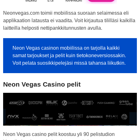
Neonvegas.com toimii mobiilissa suoraan selaimessa eli
applikaation latausta ei vaadita. Voit kirjautua tililläsi kaikilla
laitteilla helposti nettipankkitunnusten avulla.
Neon Vegas casinon mobiilissa on tarjolla kaikki
samat tarjoukset ja pelit kuin tietokoneversiossakin.
Voit pelata suosikkipelejäsi missä tahansa liikutkin.
Neon Vegas Casino pelit
Neon Vegas casino pelit koostuu yli 90 pelistudion