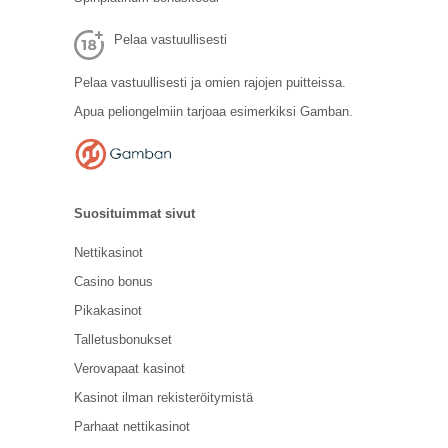
Pelaa vastuullisesti
Pelaa vastuullisesti ja omien rajojen puitteissa.
Apua peliongelmiin tarjoaa esimerkiksi Gamban.
Suosituimmat sivut
Nettikasinot
Casino bonus
Pikakasinot
Talletusbonukset
Verovapaat kasinot
Kasinot ilman rekisteröitymistä
Parhaat nettikasinot