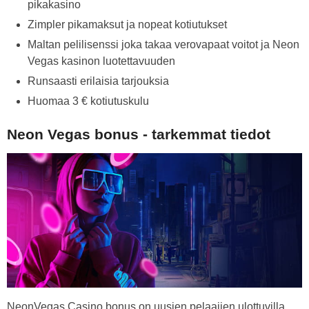
pikakasino
Zimpler pikamaksut ja nopeat kotiutukset
Maltan pelilisenssi joka takaa verovapaat voitot ja Neon
Vegas kasinon luotettavuuden
Runsaasti erilaisia tarjouksia
Huomaa 3 € kotiutuskulu
Neon Vegas bonus - tarkemmat tiedot
NeonVegas Casino bonus on uusien pelaajien ulottuvilla