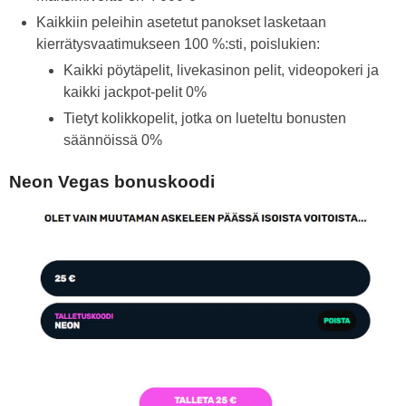
Kaikkiin peleihin asetetut panokset lasketaan
kierrätysvaatimukseen 100 %:sti, poislukien:
Kaikki pöytäpelit, livekasinon pelit, videopokeri ja
kaikki jackpot-pelit 0%
Tietyt kolikkopelit, jotka on lueteltu bonusten
säännöissä 0%
Neon Vegas bonuskoodi