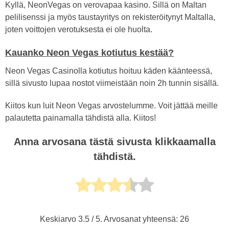
Kyllä, NeonVegas on verovapaa kasino. Sillä on Maltan
pelilisenssi ja myös taustayritys on rekisteröitynyt Maltalla,
joten voittojen verotuksesta ei ole huolta.
Kauanko Neon Vegas kotiutus kestää?
Neon Vegas Casinolla kotiutus hoituu käden käänteessä,
sillä sivusto lupaa nostot viimeistään noin 2h tunnin sisällä.
Kiitos kun luit Neon Vegas arvostelumme. Voit jättää meille
palautetta painamalla tähdistä alla. Kiitos!
Anna arvosana tästä sivusta klikkaamalla
tähdistä.
Keskiarvo
3.5
/ 5.
Arvosanat yhteensä
:
26