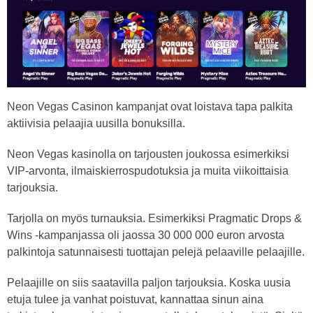
Neon Vegas Casinon kampanjat ovat loistava tapa palkita
aktiivisia pelaajia uusilla bonuksilla.
Neon Vegas kasinolla on tarjousten joukossa esimerkiksi
VIP-arvonta, ilmaiskierrospudotuksia ja muita viikoittaisia
tarjouksia.
Tarjolla on myös turnauksia. Esimerkiksi Pragmatic Drops &
Wins -kampanjassa oli jaossa 30 000 000 euron arvosta
palkintoja satunnaisesti tuottajan pelejä pelaaville pelaajille.
Pelaajille on siis saatavilla paljon tarjouksia. Koska uusia
etuja tulee ja vanhat poistuvat, kannattaa sinun aina