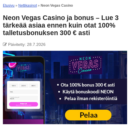
Etusivu
»
Nettikasinot
»
Neon Vegas Casino
Neon Vegas Casino ja bonus – Lue 3
tärkeää asiaa ennen kuin otat 100%
talletusbonuksen 300 € asti
Päivitetty:
28.7.2026