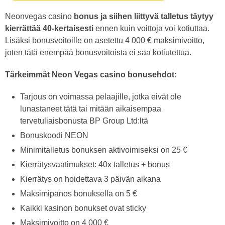
Neonvegas casino
bonus ja siihen liittyvä talletus täytyy
kierrättää 40-kertaisesti
ennen kuin voittoja voi kotiuttaa.
Lisäksi bonusvoitoille on asetettu 4 000 € maksimivoitto,
joten tätä enempää bonusvoitoista ei saa kotiutettua.
Tärkeimmät Neon Vegas casino bonusehdot:
Tarjous on voimassa pelaajille, jotka eivät ole
lunastaneet tätä tai mitään aikaisempaa
tervetuliaisbonusta BP Group Ltd:ltä
Bonuskoodi NEON
Minimitalletus bonuksen aktivoimiseksi on 25 €
Kierrätysvaatimukset: 40x talletus + bonus
Kierrätys on hoidettava 3 päivän aikana
Maksimipanos bonuksella on 5 €
Kaikki kasinon bonukset ovat sticky
Maksimivoitto on 4 000 €