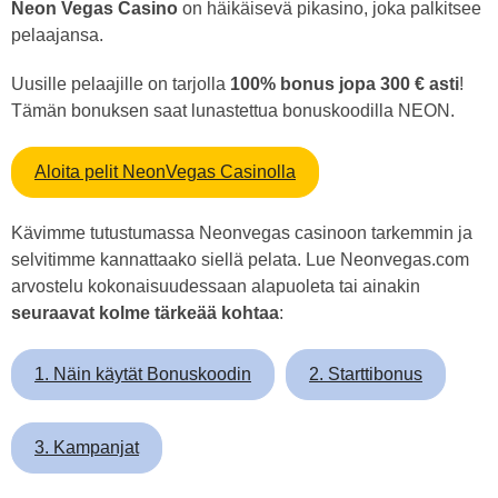
Neon Vegas Casino
on häikäisevä pikasino, joka palkitsee
pelaajansa.
Uusille pelaajille on tarjolla
100% bonus jopa 300 € asti
!
Tämän bonuksen saat lunastettua bonuskoodilla NEON.
Aloita pelit NeonVegas Casinolla
Kävimme tutustumassa Neonvegas casinoon tarkemmin ja
selvitimme kannattaako siellä pelata. Lue Neonvegas.com
arvostelu kokonaisuudessaan alapuoleta tai ainakin
seuraavat kolme tärkeää kohtaa
:
1. Näin käytät Bonuskoodin
2. Starttibonus
3. Kampanjat