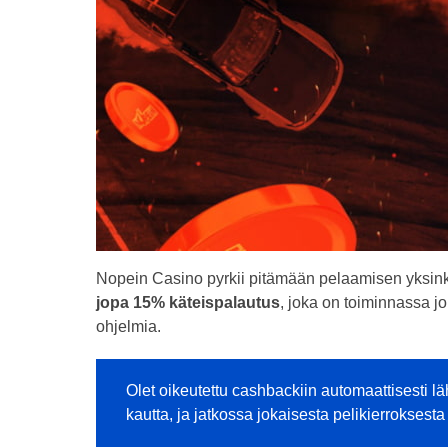
Nopein Casino pyrkii pitämään pelaamisen yksinker
jopa 15% käteispalautus
, joka on toiminnassa j
ohjelmia.
Olet oikeutettu cashbackiin automaattisesti l
kautta, ja jatkossa jokaisesta pelikierroksest