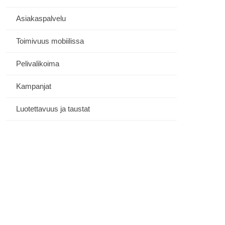
Asiakaspalvelu
Toimivuus mobiilissa
Pelivalikoima
Kampanjat
Luotettavuus ja taustat