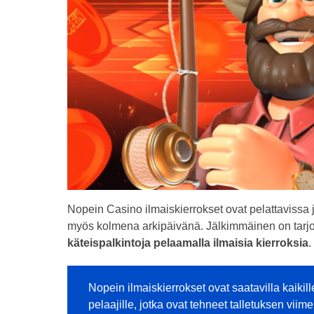
Nopein Casino ilmaiskierrokset ovat pelattavissa j
myös kolmena arkipäivänä. Jälkimmäinen on tarj
käteispalkintoja pelaamalla ilmaisia kierroksia
.
Nopein ilmaiskierrokset ovat saatavilla kaikill
pelaajille, jotka ovat tehneet talletuksen vii