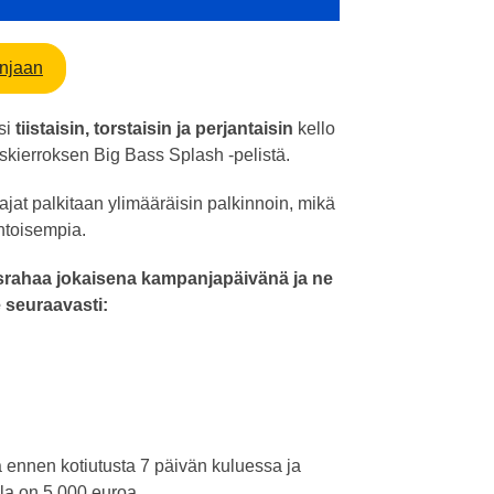
anjaan
esi
tiistaisin, torstaisin ja perjantaisin
kello
skierroksen Big Bass Splash -pelistä.
jat palkitaan ylimääräisin palkinnoin, mikä
intoisempia.
usrahaa jokaisena kampanjapäivänä ja ne
 seuraavasti:
a ennen kotiutusta 7 päivän kuluessa ja
la on 5 000 euroa.