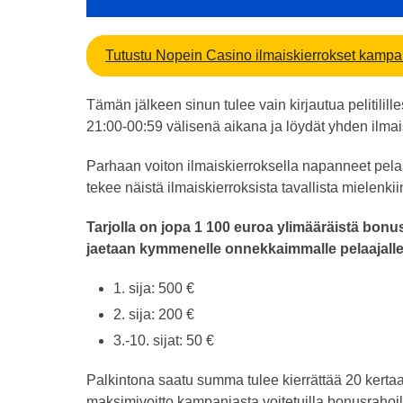
Tutustu Nopein Casino ilmaiskierrokset kamp
Tämän jälkeen sinun tulee vain kirjautua pelitilill
21:00-00:59 välisenä aikana ja löydät yhden ilmai
Parhaan voiton ilmaiskierroksella napanneet pelaa
tekee näistä ilmaiskierroksista tavallista mielenki
Tarjolla on jopa 1 100 euroa ylimääräistä bon
jaetaan kymmenelle onnekkaimmalle pelaajalle
1. sija: 500 €
2. sija: 200 €
3.-10. sijat: 50 €
Palkintona saatu summa tulee kierrättää 20 kerta
maksimivoitto kampanjasta voitetuilla bonusrahoil