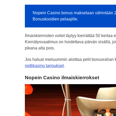
Nopein Casino bonus maksetaan vähintään 20 
Bonuskoodien pelaajille.
Ilmaiskierrosten voitot täytyy kierrättää 50 kertaa e
Kierrätysvaatimus on hoidettava päivän sisällä, j
pikana alta pois.
Jos haluat mieluummin aloittaa pelit bonusrahan
nettikasino tarjoukset
.
Nopein Casino ilmaiskierrokset