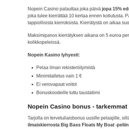
Nopein Casino palauttaa joka päivä
jopa 15%
ed
joka tulee kierrättää 10 kertaa ennen kotiutusta. Pa
tappiollisista kierroksista. Kierrätystä on aikaa su
Maksimipanos kierrätyksen aikana on 5 euroa per k
kolikkopeleissä.
Nopein Kasino lyhyesti:
Pelaa ilman rekisteröitymistä
Minimitalletus vain 1 €
Ei verovapaat voitot
Bonuskoodeille tuttu taustatiimi
Nopein Casino bonus - tarkemmat 
Tarjolla on tervetuliaisbonus uusille pelaajille, sil
ilmaiskierrosta Big Bass Floats My Boat -peliin