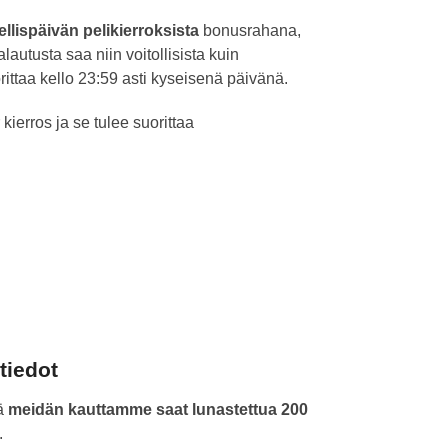
ellispäivän pelikierroksista
bonusrahana,
lautusta saa niin voitollisista kuin
orittaa kello 23:59 asti kyseisenä päivänä.
ierros ja se tulee suorittaa
tiedot
lä
meidän kauttamme saat lunastettua 200
.