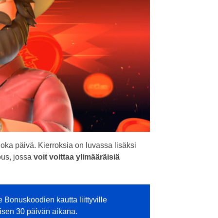
oka päivä. Kierroksia on luvassa lisäksi
ous, jossa
voit voittaa ylimääräisiä
e Bonuskoodien kautta liittyville
meisen 30 päivän aikana.