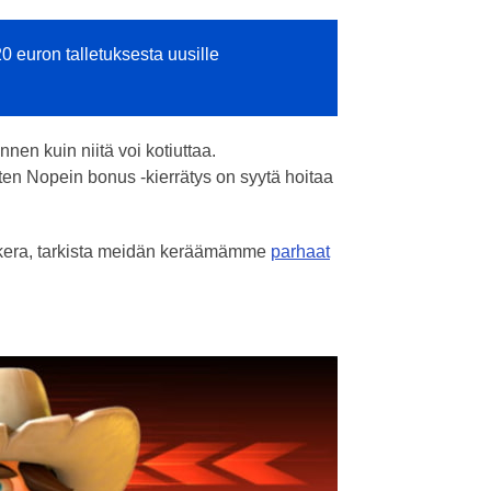
euron talletuksesta uusille
nnen kuin niitä voi kotiuttaa.
oten Nopein bonus -kierrätys on syytä hoitaa
 kera, tarkista meidän keräämämme
parhaat