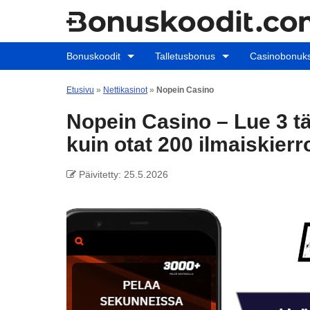
Bonuskoodit
Talletusbonus
Casinobonuk
Etusivu
»
Nettikasinot
»
Nopein Casino
Nopein Casino – Lue 3 t
kuin otat 200 ilmaiskierr
Päivitetty:
25.5.2026