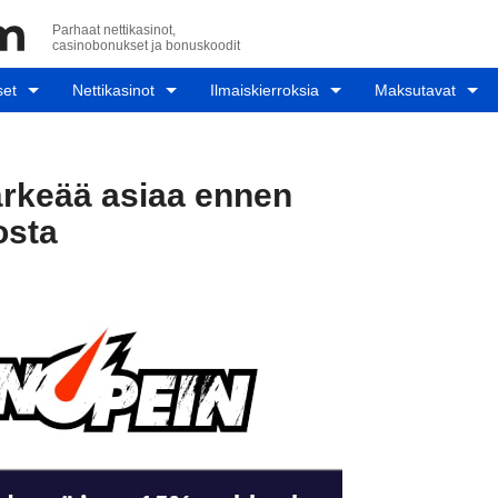
Parhaat nettikasinot,
casinobonukset ja bonuskoodit
set
Nettikasinot
Ilmaiskierroksia
Maksutavat
ärkeää asiaa ennen
osta