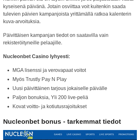
kyseisenä päivänä. Jotain osviittaa voit kuitenkin saada
tulevien päivien kampanjoista yrittämällä ratkoa kalenterin
kuva-arvoituksia.
Päivittäisen kampanjan tiedot on saatavilla vain
rekisteröityneille pelaajille.
Nucleonbet Casino lyhyesti:
MGA lisenssi ja verovapaat voitot
Myös Trustly Pay N Play
Uusi päivittäinen tarjous jokaiselle päivälle
Paljon bonuksia, Yli 200 live-peliä
Kovat voitto- ja kotiutusrajoitukset
Nucleonbet bonus - tarkemmat tiedot