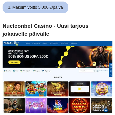
3. Maksimivoitto 5 000 €/päivä
Nucleonbet Casino - Uusi tarjous
jokaiselle päivälle