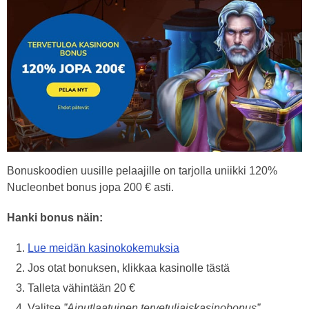
Bonuskoodien uusille pelaajille on tarjolla uniikki 120%
Nucleonbet bonus jopa 200 € asti.
Hanki bonus näin:
Lue meidän kasinokokemuksia
Jos otat bonuksen, klikkaa kasinolle tästä
Talleta vähintään 20 €
Valitse
”Ainutlaatuinen tervetuliaiskasinobonus”