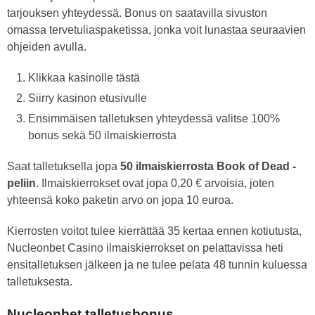
tarjouksen yhteydessä. Bonus on saatavilla sivuston
omassa tervetuliaspaketissa, jonka voit lunastaa seuraavien
ohjeiden avulla.
Klikkaa kasinolle tästä
Siirry kasinon etusivulle
Ensimmäisen talletuksen yhteydessä valitse 100%
bonus sekä 50 ilmaiskierrosta
Saat talletuksella jopa
50 ilmaiskierrosta Book of Dead -
peliin
. Ilmaiskierrokset ovat jopa 0,20 € arvoisia, joten
yhteensä koko paketin arvo on jopa 10 euroa.
Kierrosten voitot tulee kierrättää 35 kertaa ennen kotiutusta,
Nucleonbet Casino ilmaiskierrokset on pelattavissa heti
ensitalletuksen jälkeen ja ne tulee pelata 48 tunnin kuluessa
talletuksesta.
Nucleonbet talletusbonus