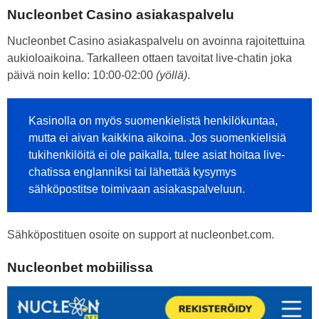
Nucleonbet Casino asiakaspalvelu
Nucleonbet Casino asiakaspalvelu on avoinna rajoitettuina
aukioloaikoina. Tarkalleen ottaen tavoitat live-chatin joka
päivä noin kello: 10:00-02:00
(yöllä)
.
Kasinolla on myös suomenkielistä henkilökuntaa,
mutta ei aivan kaikkina aikoina. Jos suomenkielisiä
tukihenkilöitä ei ole paikalla, tulee asiat hoitaa live-
chatissa englanniksi tai lähettää kysymys
sähköpostitse toimivaan asiakaspalveluun.
Sähköpostituen osoite on support at nucleonbet.com.
Nucleonbet mobiilissa