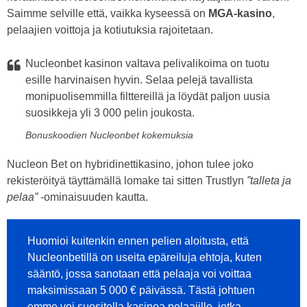
Saimme selville että, vaikka kyseessä on
MGA-kasino
,
pelaajien voittoja ja kotiutuksia rajoitetaan.
Nucleonbet kasinon valtava pelivalikoima on tuotu
esille harvinaisen hyvin. Selaa pelejä tavallista
monipuolisemmilla filttereillä ja löydät paljon uusia
suosikkeja yli 3 000 pelin joukosta.
Bonuskoodien Nucleonbet kokemuksia
Nucleon Bet on hybridinettikasino, johon tulee joko
rekisteröityä täyttämällä lomake tai sitten Trustlyn
”talleta ja
pelaa”
-ominaisuuden kautta.
Huomioi kuitenkin ennen pelien aloitusta, että
Nucleonbetillä on useita epäreiluja ehtoja, kuten
sääntö, jossa sanotaan että pelaaja voi voittaa
maksimissaan 5 000 € päivässä. Tästä johtuen
emme voi suositella kasinoa pelaajille, jotka