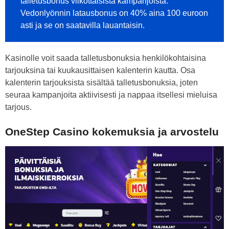
talletusbonus viikottaisista kampanjoista.
Vedonlyönnin latausbonus on 40% aina 100 euroon
asti ja se on saatavilla lauantaisin.
Kasinolle voit saada talletusbonuksia henkilökohtaisina
tarjouksina tai kuukausittaisen kalenterin kautta. Osa
kalenterin tarjouksista sisältää talletusbonuksia, joten
seuraa kampanjoita aktiivisesti ja nappaa itsellesi mieluisa
tarjous.
OneStep Casino kokemuksia ja arvostelu