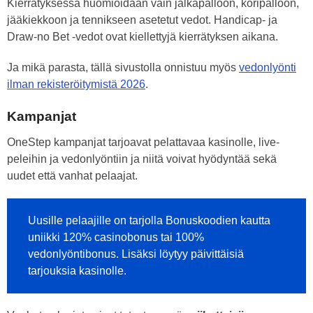
Kierrätyksessä huomioidaan vain jalkapalloon, koripalloon,
jääkiekkoon ja tennikseen asetetut vedot. Handicap- ja
Draw-no Bet -vedot ovat kiellettyjä kierrätyksen aikana.
Ja mikä parasta, tällä sivustolla onnistuu myös
vedonlyönti
ilman rekisteröitymistä 2026
.
Kampanjat
OneStep kampanjat tarjoavat pelattavaa kasinolle, live-
peleihin ja vedonlyöntiin ja niitä voivat hyödyntää sekä
uudet että vanhat pelaajat.
Uusille pelaajille on tarjolla Bonuskoodien kautta
uniikki 120% casinobonus tai 100%
vedonlyöntibonus. Lisäksi löytyy päivittäisiä
tarjouksia kasinolle.