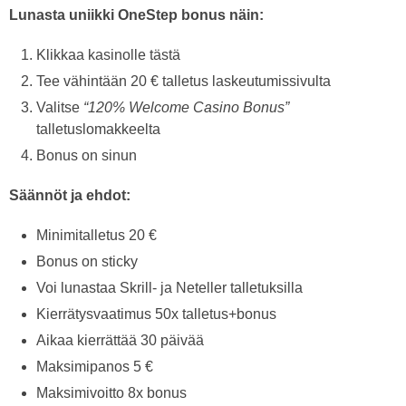
Lunasta uniikki OneStep bonus näin:
Klikkaa kasinolle tästä
Tee vähintään 20 € talletus laskeutumissivulta
Valitse
“120% Welcome Casino Bonus”
talletuslomakkeelta
Bonus on sinun
Säännöt ja ehdot:
Minimitalletus 20 €
Bonus on sticky
Voi lunastaa Skrill- ja Neteller talletuksilla
Kierrätysvaatimus 50x talletus+bonus
Aikaa kierrättää 30 päivää
Maksimipanos 5 €
Maksimivoitto 8x bonus