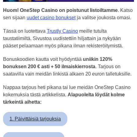
Huom! OneStep Casino on poistunut listoiltamme
. Katso
sen sijaan
uudet casino bonukset
ja valitse joukosta omasi.
Tässä on luotettava
Trustly Casino
meille tutulta
taustatiimiltä. Sivustoa uudistettiin hiljattain ja nykyään
pääset pelaamaan myös pikana ilman rekisteröitymistä.
Bonuskoodien kautta voit hyödyntää
uniikin 120%
bonuksen 200 € asti + 50 ilmaiskierrosta
. Tarjous on
saatavilla vain meidän linkistä alkaen 20 euron talletuksille.
Nappaa tarjous heti pikana tai lue meidän OneStep Casino
kokemuksia tästä artikkelista.
Alapuolelta löydät kolme
tärkeintä aihetta:
1. Päivittäisiä tarjouksia