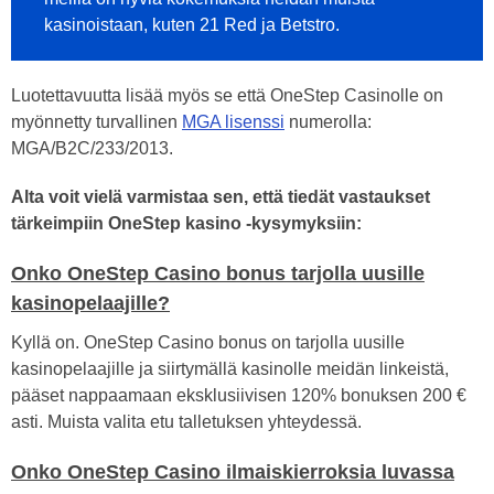
kasinoistaan, kuten 21 Red ja Betstro.
Luotettavuutta lisää myös se että OneStep Casinolle on
myönnetty turvallinen
MGA lisenssi
numerolla:
MGA/B2C/233/2013.
Alta voit vielä varmistaa sen, että tiedät vastaukset
tärkeimpiin OneStep
kasino -kysymyksiin:
Onko OneStep Casino bonus tarjolla uusille
kasinopelaajille?
Kyllä on. OneStep Casino bonus on tarjolla uusille
kasinopelaajille ja siirtymällä kasinolle meidän linkeistä,
pääset nappaamaan eksklusiivisen 120% bonuksen 200 €
asti. Muista valita etu talletuksen yhteydessä.
Onko OneStep Casino ilmaiskierroksia luvassa