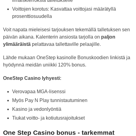
ilmaiskierroksia talletukselle
Voittojen korotus: Kasvattaa voittojasi määrätyllä
prosenttiosuudella
Voit napata mieleisesi tarjouksen tekemällä talletuksen sen
päivän aikana. Kalenterin ansiosta tarjolla on
paljon
ylimääräistä
pelattavaa tallettaville pelaajille.
Lähde mukaan OneStep kasinolle Bonuskoodien linkistä ja
hyödynnä meidän uniikki 120% bonus.
OneStep Casino lyhyesti:
Verovapaa MGA-lisenssi
Myös Pay N Play tunnistautuminen
Kasino ja vedonlyöntiä
Tiukat voitto- ja kotiutusrajoitukset
One Step Casino bonus - tarkemmat