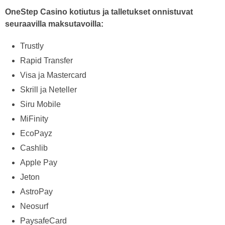
OneStep Casino kotiutus ja talletukset onnistuvat
seuraavilla maksutavoilla:
Trustly
Rapid Transfer
Visa ja Mastercard
Skrill ja Neteller
Siru Mobile
MiFinity
EcoPayz
Cashlib
Apple Pay
Jeton
AstroPay
Neosurf
PaysafeCard