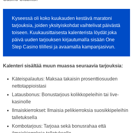
Kyseessä oli koko kuukauden kestävä maratoni
tarjouksia, joiden yksityiskohdat vaihtelivat päivästä
toiseen. Kuukausittaisesta kalenterista löydät joka
päivä uuden tarjouksen kirjautumalla sisään One
Step Casino tilillesi ja avaamalla kampanjasivun.
Kalenteri sisältää muun muassa seuraavia tarjouksia:
Käteispalautus: Maksaa takaisin prosenttiosuuden
nettotappioistasi
Latausbonus: Bonustarjous kolikkopeleihin tai live-
kasinolle
Ilmaiskierrokset: Ilmaisia pelikierroksia suosikkipeleihin
talletuksella
Kombotarjous: Tarjoaa sekä bonusrahaa että