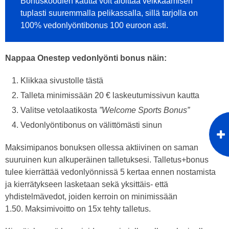
Bonuskoodien kautta voit aloittaa veikkaamisen
tuplasti suuremmalla pelikassalla, sillä tarjolla on
100% vedonlyöntibonus 100 euroon asti.
Nappaa Onestep vedonlyönti bonus näin:
Klikkaa sivustolle tästä
Talleta minimissään 20 € laskeutumissivun kautta
Valitse vetolaatikosta
”Welcome Sports Bonus”
Vedonlyöntibonus on välittömästi sinun
Maksimipanos bonuksen ollessa aktiivinen on saman
suuruinen kun alkuperäinen talletuksesi. Talletus+bonus
tulee kierrättää vedonlyönnissä 5 kertaa ennen nostamista
ja kierrätykseen lasketaan sekä yksittäis- että
yhdistelmävedot, joiden kerroin on minimissään
1.50. Maksimivoitto on 15x tehty talletus.