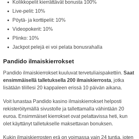
Kolikkopelit kierrättävät bonusta 100%
Live-pelit: 10%
Pöytä- ja korttipelit: 10%
Videopokerit: 10%
Plinko: 10%
Jackpot pelejä ei voi pelata bonusrahalla
Pandido ilmaiskierrokset
Pandido ilmaiskierrokset kuuluvat tervetuliaispakettiin.
Saat
ensimmäisellä talletuksella 200 ilmaiskierrosta
, jotka
lisätään tilillesi 20 kappaleen erissä 10 päivän aikana.
Voit lunastaa Pandido kasino ilmaiskierrokset helposti
rekisteröitymällä sivustolle ja tallettamalla vähintään 20
euroa. Ensimmäiset kierrokset ovat pelattavissa heti, kun
olet käyttänyt talletukselle maksettavan bonuksen.
Kukin ilmaiskierrosten erä on voimassa vain 24 tuntia, joten