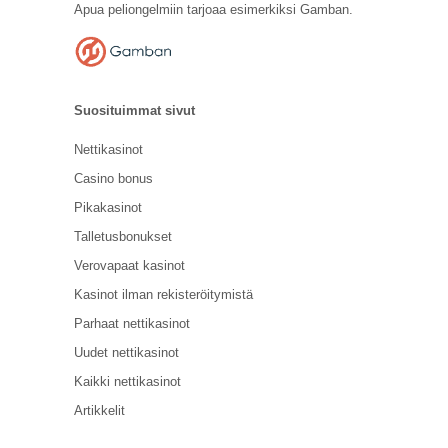
Apua peliongelmiin tarjoaa esimerkiksi Gamban.
Suosituimmat sivut
Nettikasinot
Casino bonus
Pikakasinot
Talletusbonukset
Verovapaat kasinot
Kasinot ilman rekisteröitymistä
Parhaat nettikasinot
Uudet nettikasinot
Kaikki nettikasinot
Artikkelit