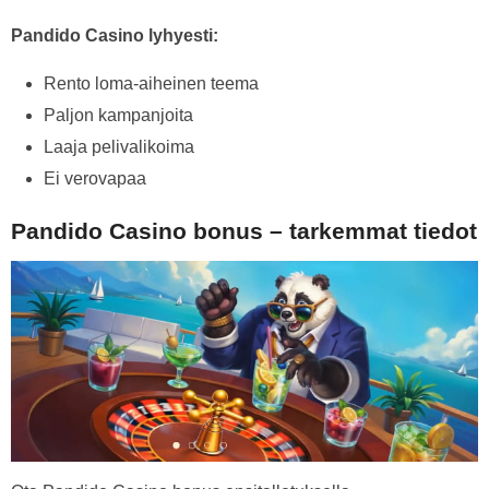
Pandido Casino lyhyesti:
Rento loma-aiheinen teema
Paljon kampanjoita
Laaja pelivalikoima
Ei verovapaa
Pandido Casino bonus – tarkemmat tiedot