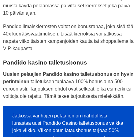
muista käydä pelaamassa päivittäiset kierrokset joka päivä
10 päivän ajan.
Pandido ilmaiskierrosten voitot on bonusrahaa, joka sisältää
40x kierrätysvaatimuksen. Lisää kierroksia voi jatkossa
napata viikoittaisten kampanjoiden kautta tai shoppailemalla
VIP-kaupasta.
Pandido kasino talletusbonus
Uusien pelaajien Pandido kasino talletusbonus on hyvin
perinteinen
talletuksen tuplaava 100% bonus aina 500
euroon asti. Tarjouksen ehdot ovat selkeät, eikä esimerkiksi
voittoja ole rajattu. Tämä tekee tarjouksesta mielekkään.
Jatkossa vanhojen pelaajien on mahdollista
lunastaa uusi Pandido Casino talletusbonus vaikka
joka viikko. Viikonlopun latausbonus tarjoaa 50%