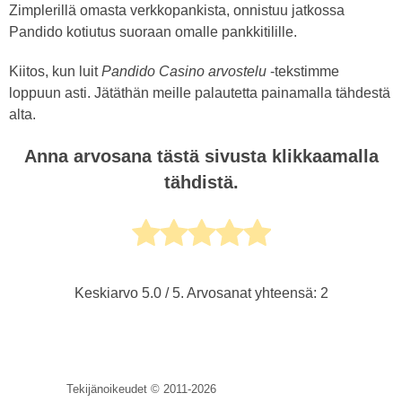
Zimplerillä omasta verkkopankista, onnistuu jatkossa
Pandido kotiutus suoraan omalle pankkitilille.
Kiitos, kun luit
Pandido Casino arvostelu
-tekstimme
loppuun asti. Jätäthän meille palautetta painamalla tähdestä
alta.
Anna arvosana tästä sivusta klikkaamalla
tähdistä.
Keskiarvo
5.0
/ 5.
Arvosanat yhteensä
:
2
Tekijänoikeudet © 2011-2026