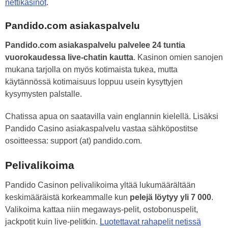
nettikasinot
.
Pandido.com asiakaspalvelu
Pandido.com asiakaspalvelu palvelee 24 tuntia
vuorokaudessa live-chatin kautta
. Kasinon omien sanojen
mukana tarjolla on myös kotimaista tukea, mutta
käytännössä kotimaisuus loppuu usein kysyttyjen
kysymysten palstalle.
Chatissa apua on saatavilla vain englannin kielellä. Lisäksi
Pandido Casino asiakaspalvelu vastaa sähköpostitse
osoitteessa: support (at) pandido.com.
Pelivalikoima
Pandido Casinon pelivalikoima yltää lukumäärältään
keskimääräistä korkeammalle kun
pelejä löytyy yli 7 000
.
Valikoima kattaa niin megaways-pelit, ostobonuspelit,
jackpotit kuin live-pelitkin.
Luotettavat rahapelit netissä