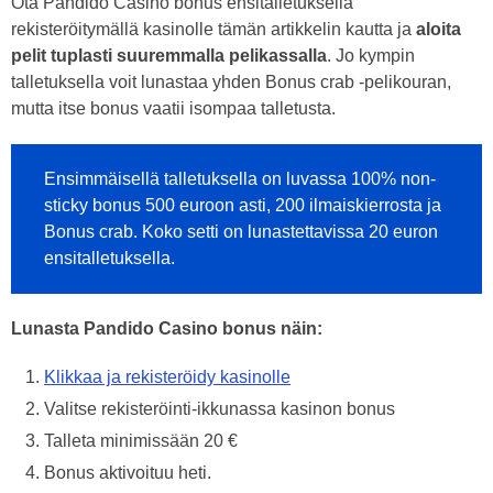
Ota Pandido Casino bonus ensitalletuksella
rekisteröitymällä kasinolle tämän artikkelin kautta ja
aloita
pelit tuplasti suuremmalla pelikassalla
. Jo kympin
talletuksella voit lunastaa yhden Bonus crab -pelikouran,
mutta itse bonus vaatii isompaa talletusta.
Ensimmäisellä talletuksella on luvassa 100% non-
sticky bonus 500 euroon asti, 200 ilmaiskierrosta ja
Bonus crab. Koko setti on lunastettavissa 20 euron
ensitalletuksella.
Lunasta Pandido Casino bonus näin:
Klikkaa ja rekisteröidy kasinolle
Valitse rekisteröinti-ikkunassa kasinon bonus
Talleta minimissään 20 €
Bonus aktivoituu heti.