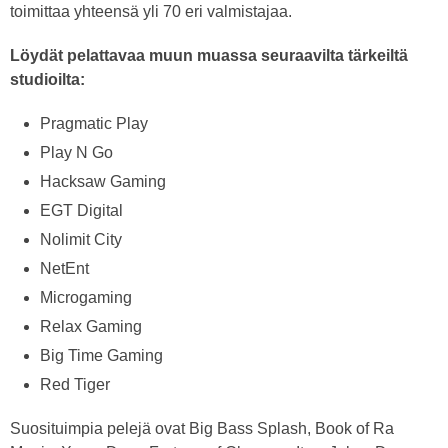
toimittaa yhteensä yli 70 eri valmistajaa.
Löydät pelattavaa muun muassa seuraavilta tärkeiltä
studioilta:
Pragmatic Play
Play N Go
Hacksaw Gaming
EGT Digital
Nolimit City
NetEnt
Microgaming
Relax Gaming
Big Time Gaming
Red Tiger
Suosituimpia pelejä ovat Big Bass Splash, Book of Ra