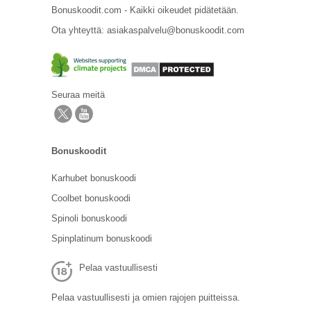
Bonuskoodit.com - Kaikki oikeudet pidätetään.
Ota yhteyttä: asiakaspalvelu@bonuskoodit.com
Seuraa meitä
Bonuskoodit
Karhubet bonuskoodi
Coolbet bonuskoodi
Spinoli bonuskoodi
Spinplatinum bonuskoodi
Pelaa vastuullisesti
Pelaa vastuullisesti ja omien rajojen puitteissa.