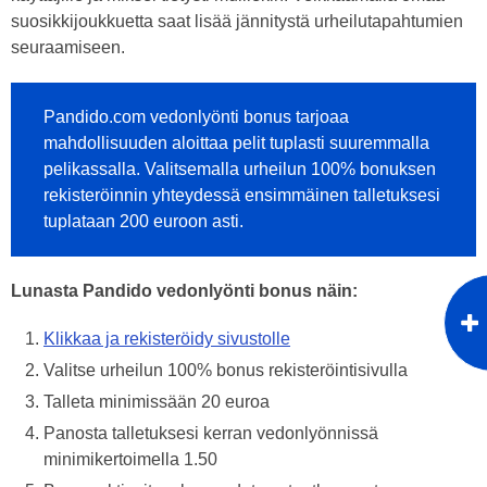
suosikkijoukkuetta saat lisää jännitystä urheilutapahtumien
seuraamiseen.
Pandido.com vedonlyönti bonus tarjoaa
mahdollisuuden aloittaa pelit tuplasti suuremmalla
pelikassalla. Valitsemalla urheilun 100% bonuksen
rekisteröinnin yhteydessä ensimmäinen talletuksesi
tuplataan 200 euroon asti.
Lunasta Pandido vedonlyönti bonus näin:
Klikkaa ja rekisteröidy sivustolle
Valitse urheilun 100% bonus rekisteröintisivulla
Talleta minimissään 20 euroa
Panosta talletuksesi kerran vedonlyönnissä
minimikertoimella 1.50