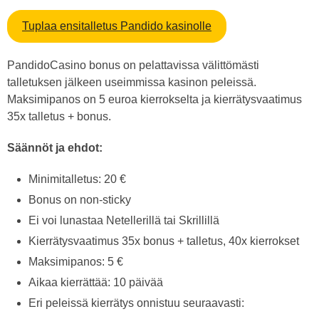
Tuplaa ensitalletus Pandido kasinolle
PandidoCasino bonus on pelattavissa välittömästi
talletuksen jälkeen useimmissa kasinon peleissä.
Maksimipanos on 5 euroa kierrokselta ja kierrätysvaatimus
35x talletus + bonus.
Säännöt ja ehdot:
Minimitalletus: 20 €
Bonus on non-sticky
Ei voi lunastaa Netellerillä tai Skrillillä
Kierrätysvaatimus 35x bonus + talletus, 40x kierrokset
Maksimipanos: 5 €
Aikaa kierrättää: 10 päivää
Eri peleissä kierrätys onnistuu seuraavasti: