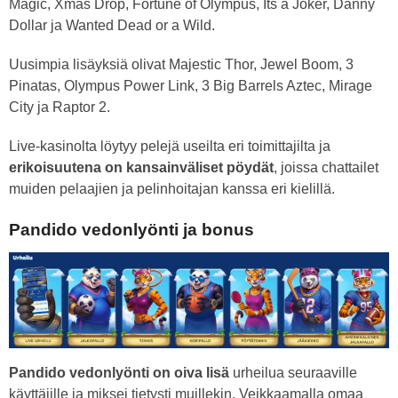
Magic, Xmas Drop, Fortune of Olympus, Its a Joker, Danny
Dollar ja Wanted Dead or a Wild.
Uusimpia lisäyksiä olivat Majestic Thor, Jewel Boom, 3
Pinatas, Olympus Power Link, 3 Big Barrels Aztec, Mirage
City ja Raptor 2.
Live-kasinolta löytyy pelejä useilta eri toimittajilta ja
erikoisuutena on kansainväliset pöydät
, joissa chattailet
muiden pelaajien ja pelinhoitajan kanssa eri kielillä.
Pandido vedonlyönti ja bonus
Pandido vedonlyönti on oiva lisä
urheilua seuraaville
käyttäjille ja miksei tietysti muillekin. Veikkaamalla omaa