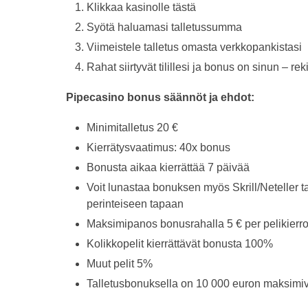
Klikkaa kasinolle tästä
Syötä haluamasi talletussumma
Viimeistele talletus omasta verkkopankistasi
Rahat siirtyvät tilillesi ja bonus on sinun – rek
Pipecasino bonus säännöt ja ehdot:
Minimitalletus 20 €
Kierrätysvaatimus: 40x bonus
Bonusta aikaa kierrättää 7 päivää
Voit lunastaa bonuksen myös Skrill/Neteller tall
perinteiseen tapaan
Maksimipanos bonusrahalla 5 € per pelikierr
Kolikkopelit kierrättävät bonusta 100%
Muut pelit 5%
Talletusbonuksella on 10 000 euron maksimiv