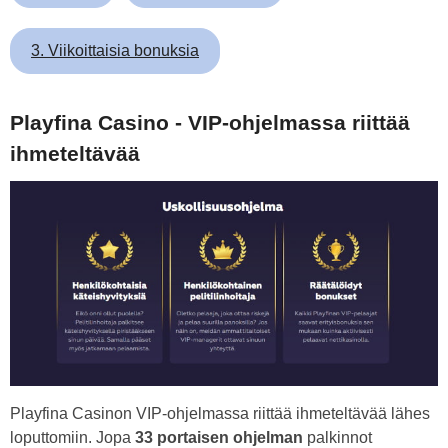
3. Viikoittaisia bonuksia
Playfina Casino - VIP-ohjelmassa riittää
ihmeteltävää
Playfina Casinon VIP-ohjelmassa riittää ihmeteltävää lähes
loputtomiin. Jopa
33 portaisen ohjelman
palkinnot