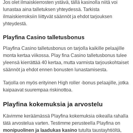
Jos olet ilmaiskierrosten ystävä, tällä kasinolla niitä voi
lunastaa aina talletuksen yhteydessä. Tarkista
ilmaiskierroksiin liittyvät säännöt ja ehdot tarjouksen
yhteydestä.
Playfina Casino talletusbonus
Playfina Casino talletusbonus on tarjolla kaikille pelaajille
monta kertaa viikossa. Play fina Casino talletusbonus tulee
yleensä kierrättää 40 kertaa, mutta varmista tarjouskohtaiset
säännöt ja ehdot ennen bonusten lunastamisesta.
Tarjolla on myös erityinen High roller -bonus pelaajille, jotka
kaipaavat suurempaa riskinottoa.
Playfina kokemuksia ja arvostelu
Kävimme keräämässä Playfina kokemuksia oikealla rahalla
tätä arvostelua varten. Testimme perusteella Playfina on
monipuolinen ja laadukas kasino
tutulta taustayhtiöltä,