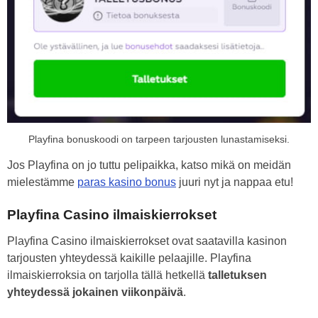
Playfina bonuskoodi on tarpeen tarjousten lunastamiseksi.
Jos Playfina on jo tuttu pelipaikka, katso mikä on meidän
mielestämme
paras kasino bonus
juuri nyt ja nappaa etu!
Playfina Casino ilmaiskierrokset
Playfina Casino ilmaiskierrokset ovat saatavilla kasinon
tarjousten yhteydessä kaikille pelaajille. Playfina
ilmaiskierroksia on tarjolla tällä hetkellä
talletuksen
yhteydessä jokainen viikonpäivä
.