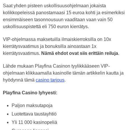
Saat yhden pisteen uskollisuusohjelmaan jokaista
kolikkopeleissä panostamaasi 15 euroa kohti ja esimerkiksi
ensimmäiseen tasonnousuun vaaditaan vaan vain 50
uskollisuuspistettä eli 750 euron kierrätys.
VIP-ohjelmassa maksetuilla ilmaiskierroksilla on 10x
kierrätysvaatimus ja bonuksilla ainoastaan 1x
kierrätysvaatimus.
Nämä ehdot ovat siis erittäin reiluja
.
Lähde mukaan Playfina Casinon tyylikkääseen VIP-
ohjelmaan klikkaamalla kasinolle tämän artikkelin kautta ja
hyödynnä tämä
casino tarjous
.
Playfina Casino lyhyesti:
Paljon maksutapoja
Luotettava taustayhtiö
Yli 11 000 kasinopeliä