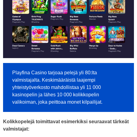
Playfina Casino tarjoaa pelejä yli 80:lta
valmistajalta. Keskimääräistä laajempi
yhteistyöverkosto mahdollistaa yli 11 000
kasinopelin ja lähes 10 000 kolikkopelin
valikoiman, joka peittoaa monet kilpailijat.
Kolikkopelejä toimittavat esimerkiksi seuraavat tärkeät
valmistajat: