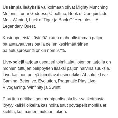
Uusimpia lisäyksiä
valikoimaan olivat Mighty Munching
Melons, Lunar Goddess, Cipollino, Book of Conquistador,
Most Wanted, Luck of Tiger ja Book Of Hercules – A
Legendary Quest.
Kasinopeleistä käytetään aina mahdollisimman paljon
palauttavaa versiota ja pelien keskimääräinen
palautusprosentti onkin noin 97%.
Live-pelejä
tarjoaa useat eri toimittajat, joten on tarjolla on
monien tuttujen pelipöytien lisäksi paljon harvinaisuuksia.
Live-kasinon pelejä toimittavat esimerkiksi Absolute Live
Gaming, Beterlive, Evolution, Pragmatic Play Live,
Vivogaming, Winfinity ja Swintt.
Play fina nettikasinon monipuolisesta live-valikoimasta
löytyy kaikki oikeilta kasinoilta tutut pöytäpelit monilla eri
kielillä, kotimainen mukaan lukien.