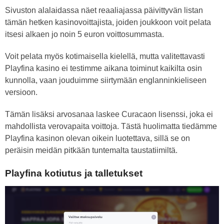
Sivuston alalaidassa näet reaaliajassa päivittyvän listan
tämän hetken kasinovoittajista, joiden joukkoon voit pelata
itsesi alkaen jo noin 5 euron voittosummasta.
Voit pelata myös kotimaisella kielellä, mutta valitettavasti
Playfina kasino ei testimme aikana toiminut kaikilta osin
kunnolla, vaan jouduimme siirtymään englanninkieliseen
versioon.
Tämän lisäksi arvosanaa laskee Curacaon lisenssi, joka ei
mahdollista verovapaita voittoja. Tästä huolimatta tiedämme
Playfina kasinon olevan oikein luotettava, sillä se on
peräisin meidän pitkään tuntemalta taustatiimiltä.
Playfina kotiutus ja talletukset