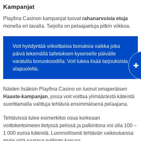
Kampanjat
Playfina Casinon kampanjat tuovat
rahanarvoisia etuja
monella eri tavalla. Tarjolla on pelaajaetuja pitkin viikkoa.
Voit hyödyntää viikoittaisia bonuksia vaikka joka
päivä tekemällä talletuksen kyseiselle päivälle
varatulla bonuskoodilla. Voit lukea lisää tarjouksista
alapuolelta.
Näiden lisäksin Playfina Casino on luonut omaperäisen
Haaste-kampanjan
, jossa voit voittaa ylimääräistä käteistä
suorittamalla valittuja tehtäviä ensimmäisenä pelaajana.
Tehtävissä tulee esimerkiksi osua korkeaan
voittokertoimeen tietyssä pelissä ja palkintona voi olla 100 –
1 000 euroa käteistä. Luonnollisesti tehtävän vaikeutuessa
myös siitä saatava palkinto kasvaa.