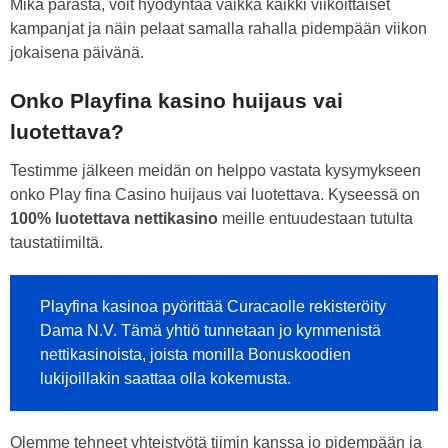
Mikä parasta, voit hyödyntää vaikka kaikki viikoittaiset
kampanjat ja näin pelaat samalla rahalla pidempään viikon
jokaisena päivänä.
Onko Playfina kasino huijaus vai
luotettava?
Testimme jälkeen meidän on helppo vastata kysymykseen
onko Play fina Casino huijaus vai luotettava. Kyseessä on
100% luotettava nettikasino
meille entuudestaan tutulta
taustatiimiltä.
Playfina kasinoa pyörittää Curacaolle rekisteröity
Dama N.V. Tämä yhtiö tunnetaan jo kymmenistä
nettikasinoista, joista monilla Bonuskoodien
lukijoillakin saattaa olla kokemusta.
Olemme tehneet yhteistyötä tiimin kanssa jo pidempään ja