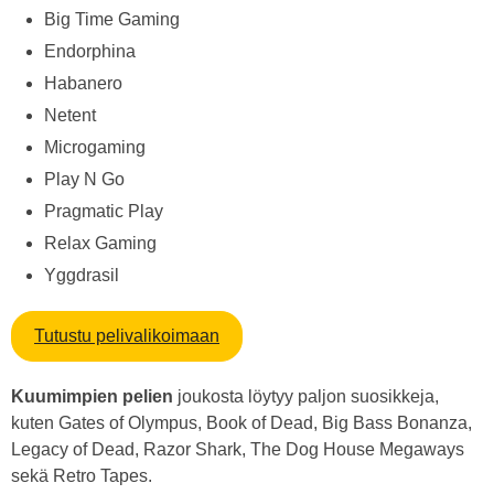
Big Time Gaming
Endorphina
Habanero
Netent
Microgaming
Play N Go
Pragmatic Play
Relax Gaming
Yggdrasil
Tutustu pelivalikoimaan
Kuumimpien pelien
joukosta löytyy paljon suosikkeja,
kuten Gates of Olympus, Book of Dead, Big Bass Bonanza,
Legacy of Dead, Razor Shark, The Dog House Megaways
sekä Retro Tapes.