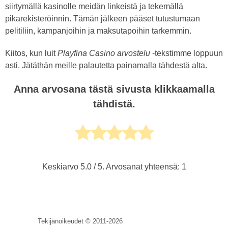
siirtymällä kasinolle meidän linkeistä ja tekemällä
pikarekisteröinnin. Tämän jälkeen pääset tutustumaan
pelitiliin, kampanjoihin ja maksutapoihin tarkemmin.
Kiitos, kun luit
Playfina Casino arvostelu
-tekstimme loppuun
asti. Jätäthän meille palautetta painamalla tähdestä alta.
Anna arvosana tästä sivusta klikkaamalla
tähdistä.
Keskiarvo
5.0
/ 5.
Arvosanat yhteensä
:
1
Tekijänoikeudet © 2011-2026