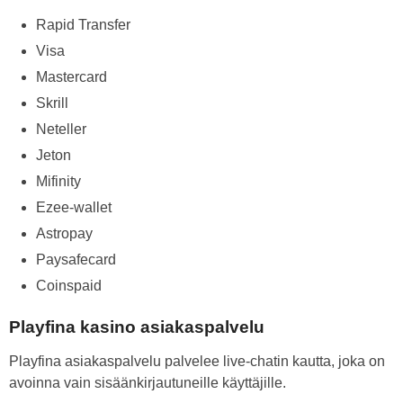
Rapid Transfer
Visa
Mastercard
Skrill
Neteller
Jeton
Mifinity
Ezee-wallet
Astropay
Paysafecard
Coinspaid
Playfina kasino asiakaspalvelu
Playfina asiakaspalvelu palvelee live-chatin kautta, joka on
avoinna vain sisäänkirjautuneille käyttäjille.