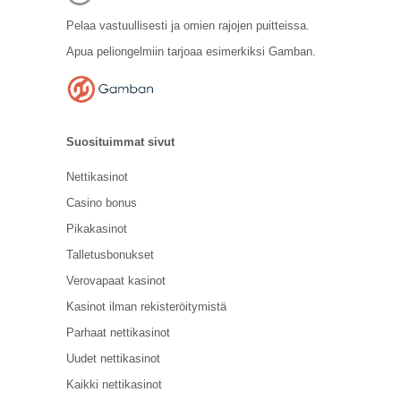
Pelaa vastuullisesti ja omien rajojen puitteissa.
Apua peliongelmiin tarjoaa esimerkiksi Gamban.
Suosituimmat sivut
Nettikasinot
Casino bonus
Pikakasinot
Talletusbonukset
Verovapaat kasinot
Kasinot ilman rekisteröitymistä
Parhaat nettikasinot
Uudet nettikasinot
Kaikki nettikasinot