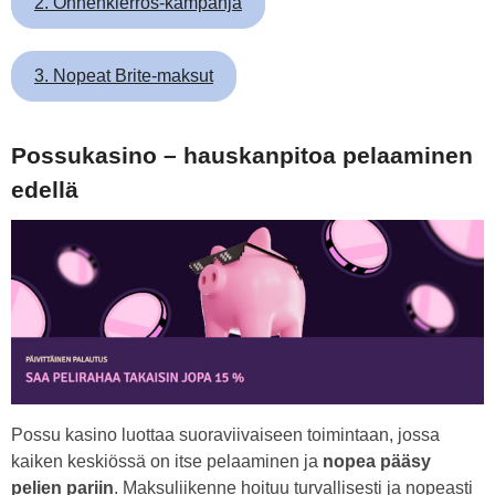
2. Onnenkierros-kampanja
3. Nopeat Brite-maksut
Possukasino – hauskanpitoa pelaaminen
edellä
Possu kasino luottaa suoraviivaiseen toimintaan, jossa
kaiken keskiössä on itse pelaaminen ja
nopea pääsy
pelien pariin
. Maksuliikenne hoituu turvallisesti ja nopeasti