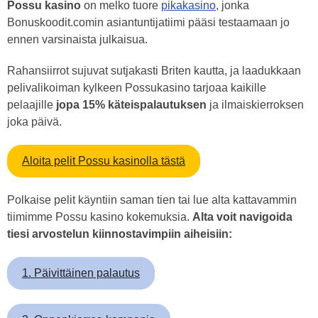
Possu kasino
on melko tuore
pikakasino
, jonka
Bonuskoodit.comin asiantuntijatiimi pääsi testaamaan jo
ennen varsinaista julkaisua.
Rahansiirrot sujuvat sutjakasti Briten kautta, ja laadukkaan
pelivalikoiman kylkeen Possukasino tarjoaa kaikille
pelaajille
jopa 15% käteispalautuksen
ja ilmaiskierroksen
joka päivä.
Aloita pelit Possu kasinolla tästä
Polkaise pelit käyntiin saman tien tai lue alta kattavammin
tiimimme Possu kasino kokemuksia.
Alta voit navigoida
tiesi arvostelun kiinnostavimpiin aiheisiin:
1. Päivittäinen palautus