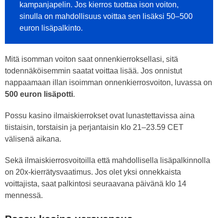
kampanjapelin. Jos kierros tuottaa ison voiton,
sinulla on mahdollisuus voittaa sen lisäksi 50–500
euron lisäpalkinto.
Mitä isomman voiton saat onnenkierroksellasi, sitä
todennäköisemmin saatat voittaa lisää. Jos onnistut
nappaamaan illan isoimman onnenkierrosvoiton, luvassa on
500 euron lisäpotti
.
Possu kasino ilmaiskierrokset ovat lunastettavissa aina
tiistaisin, torstaisin ja perjantaisin klo 21–23.59 CET
välisenä aikana.
Sekä ilmaiskierrosvoitoilla että mahdollisella lisäpalkinnolla
on 20x-kierrätysvaatimus. Jos olet yksi onnekkaista
voittajista, saat palkintosi seuraavana päivänä klo 14
mennessä.