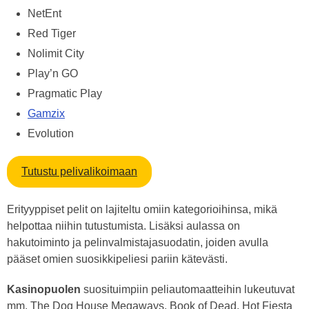
NetEnt
Red Tiger
Nolimit City
Play’n GO
Pragmatic Play
Gamzix
Evolution
Tutustu pelivalikoimaan
Erityyppiset pelit on lajiteltu omiin kategorioihinsa, mikä
helpottaa niihin tutustumista. Lisäksi aulassa on
hakutoiminto ja pelinvalmistajasuodatin, joiden avulla
pääset omien suosikkipeliesi pariin kätevästi.
Kasinopuolen
suosituimpiin peliautomaatteihin lukeutuvat
mm. The Dog House Megaways, Book of Dead, Hot Fiesta