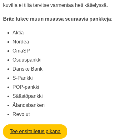
kuvilla ei tiliä tarvitse varmentaa heti kättelyssä.
Brite tukee muun muassa seuraavia pankkeja:
Aktia
Nordea
OmaSP
Osuuspankki
Danske Bank
S-Pankki
POP-pankki
Säästöpankki
Ålandsbanken
Revolut
Tee ensitalletus pikana