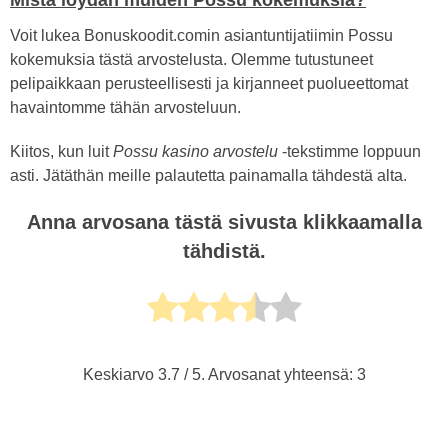
Mistä löydän muiden Possu kokemuksia?
Voit lukea Bonuskoodit.comin asiantuntijatiimin Possu
kokemuksia tästä arvostelusta. Olemme tutustuneet
pelipaikkaan perusteellisesti ja kirjanneet puolueettomat
havaintomme tähän arvosteluun.
Kiitos, kun luit
Possu kasino arvostelu
-tekstimme loppuun
asti. Jätäthän meille palautetta painamalla tähdestä alta.
Anna arvosana tästä sivusta klikkaamalla
tähdistä.
Keskiarvo
3.7
/ 5.
Arvosanat yhteensä
:
3