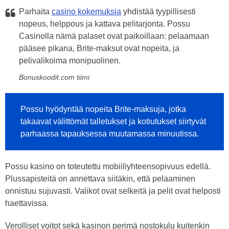
Parhaita
casino kokemuksia
yhdistää tyypillisesti
nopeus, helppous ja kattava pelitarjonta. Possu
Casinolla nämä palaset ovat paikoillaan: pelaamaan
pääsee pikana, Brite-maksut ovat nopeita, ja
pelivalikoima monipuolinen.
Bonuskoodit.com tiimi
Possu hyödyntää nopeita Brite-maksuja, jotka
takaavat välittömät talletukset ja kotiutukset siirtyvät
parhaassa tapauksessa muutamassa minuutissa.
Possu kasino on toteutettu mobiiliyhteensopivuus edellä.
Plussapisteitä on annettava siitäkin, että pelaaminen
onnistuu sujuvasti. Valikot ovat selkeitä ja pelit ovat helposti
haettavissa.
Verolliset voitot sekä kasinon perimä nostokulu kuitenkin