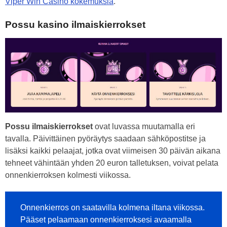
Viper Win Casino kokemuksia
.
Possu kasino ilmaiskierrokset
Possu ilmaiskierrokset
ovat luvassa muutamalla eri
tavalla. Päivittäinen pyöräytys saadaan sähköpostitse ja
lisäksi kaikki pelaajat, jotka ovat viimeisen 30 päivän aikana
tehneet vähintään yhden 20 euron talletuksen, voivat pelata
onnenkierroksen kolmesti viikossa.
Onnenkierros on saatavilla kolmena iltana viikossa.
Pääset pelaamaan onnenkierroksesi avaamalla