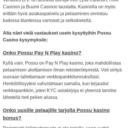
Casinon ja Buumi Casinon taustalta. Kasinolla on myös
erittäin hyvä asiakaspalvelu ja pelaaminen onnistuu
kaikissa tilanteissa varmasti ja selkokielellä.
Alta näet vielä vastaukset usein kysyttyihin Possu
Casino kysymyksiin:
Onko Possu Pay N Play kasino?
Kyllä vain. Possu on Pay N Play kasino, joka mahdollistaa
pelaamisen aloittamisen ilman rekisteröitymistä. Voit siirtyä
suoraan tallettamaan verkkopankkitunnuksillasi.
Henkilöllisyytesi vahvistetaan samalla, kun kirjaudut
verkkopankkiin, joten KYC-asiakirjoja ei yleensä tarvitse
lähetellä heti pelien alussa.
Onko uusille pelaajille tarjolla Possu kasino
bonus?