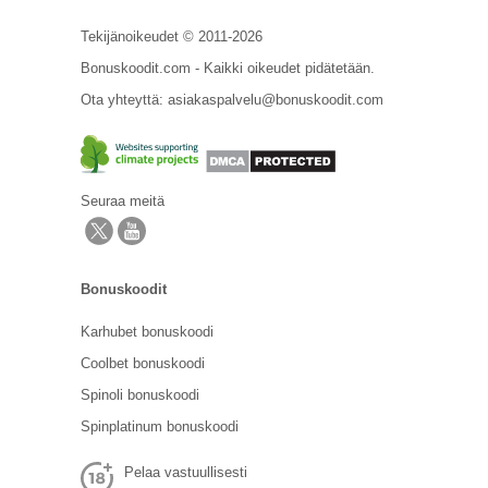
Tekijänoikeudet © 2011-2026
Bonuskoodit.com - Kaikki oikeudet pidätetään.
Ota yhteyttä: asiakaspalvelu@bonuskoodit.com
Seuraa meitä
Bonuskoodit
Karhubet bonuskoodi
Coolbet bonuskoodi
Spinoli bonuskoodi
Spinplatinum bonuskoodi
Pelaa vastuullisesti