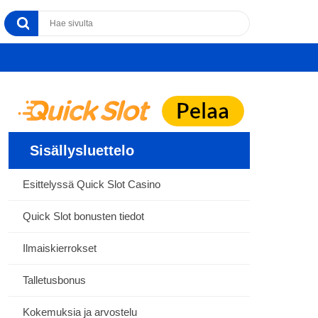
Haku
Sisällysluettelo
Esittelyssä Quick Slot Casino
Quick Slot bonusten tiedot
Ilmaiskierrokset
Talletusbonus
Kokemuksia ja arvostelu