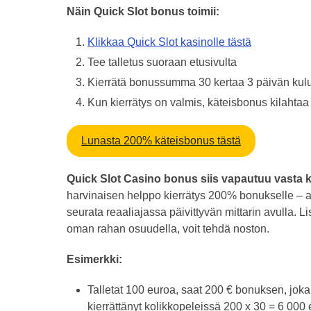
Näin Quick Slot bonus toimii:
Klikkaa Quick Slot kasinolle tästä
Tee talletus suoraan etusivulta
Kierrätä bonussumma 30 kertaa 3 päivän kul
Kun kierrätys on valmis, käteisbonus kilahtaa t
Lunasta 200% käteisbonus tästä
Quick Slot Casino bonus siis vapautuu vasta k
harvinaisen helppo kierrätys 200% bonukselle – a
seurata reaaliajassa päivittyvän mittarin avulla. Li
oman rahan osuudella, voit tehdä noston.
Esimerkki:
Talletat 100 euroa, saat 200 € bonuksen, joka 
kierrättänyt kolikkopeleissä 200 x 30 = 6 000