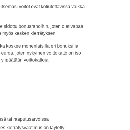
aitsemasi voitot ovat kotiutettavissa vaikka
 sidottu bonusrahoihin, joten olet vapaa
ia myös kesken kierrätyksen.
oka koskee monenlaisilla eri bonuksilla
0 euroa, joten nykyinen voittokatto on iso
lipäätään voittokattoja.
ssä tai raaputusarvoissa
es kierrätysvaatimus on täytetty