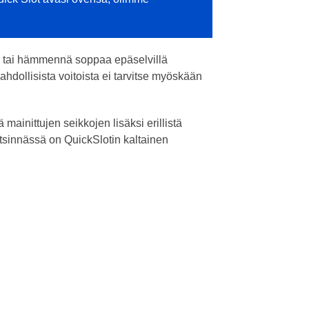
ia tai hämmennä soppaa epäselvillä
ahdollisista voitoista ei tarvitse myöskään
lä mainittujen seikkojen lisäksi erillistä
 etsinnässä on QuickSlotin kaltainen