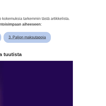
o kokemuksia tarkemmin tästä artikkelista.
intoisimpaan aiheeseen
:
3. Paljon maksutapoja
 tuutista