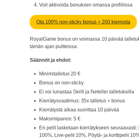
Voit aktivoida bonuksen omassa profiilissa
Ota 100% non-sticky bonus + 200 kierrosta
RoyalGame bonus on voimassa 10 päivää talletukse
tämän ajan puitteissa.
Säännöt ja ehdot:
Minimitalletus 20 €
Bonus on non-sticky
Ei voi lunastaa Skrill ja Neteller talletuksilla
Kierrätysvaatimus: 35x talletus + bonus
Kierrätystä aikaa suorittaa 10 päivää
Maksimipanos: 5 €
Eri pelit lasketaan kierrätykseen seuraavasti
100%, Live-pelit 10%, Pöytä- ja korttipelit 1