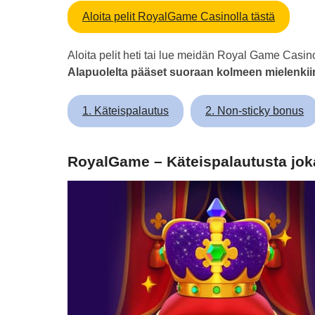
Aloita pelit RoyalGame Casinolla tästä
Aloita pelit heti tai lue meidän Royal Game Casin
Alapuolelta pääset suoraan kolmeen mielenki
1. Käteispalautus
2. Non-sticky bonus
RoyalGame – Käteispalautusta joka