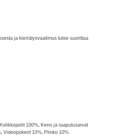
sta ja kierrätysvaatimus tulee suorittaa
: Kolikkopelit 100%, Keno ja raaputusarvat
0%, Videopokerit 10%, Plinko 10%