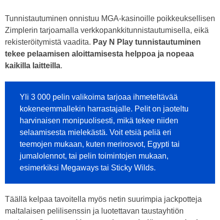
Tunnistautuminen onnistuu MGA-kasinoille poikkeuksellisen
Zimplerin tarjoamalla verkkopankkitunnistautumisella, eikä
rekisteröitymistä vaadita.
Pay N Play tunnistautuminen
tekee pelaamisen aloittamisesta helppoa ja nopeaa
kaikilla laitteilla
.
Yli 3 000 pelin valikoima tarjoaa ihmeteltävää
kokeneemmallekin harrastajalle. Pelit on jaoteltu
harvinaisen monipuolisesti, mikä tekee niiden
selaamisesta mielekästä. Voit etsiä peliä eri
teemojen mukaan, kuten merirosvot, Egypti tai
jumalolennot, tai pelin toimintojen mukaan,
esimerkiksi Megaways tai Sticky Wilds.
Täällä kelpaa tavoitella myös netin suurimpia jackpotteja
maltalaisen pelilisenssin ja luotettavan taustayhtiön