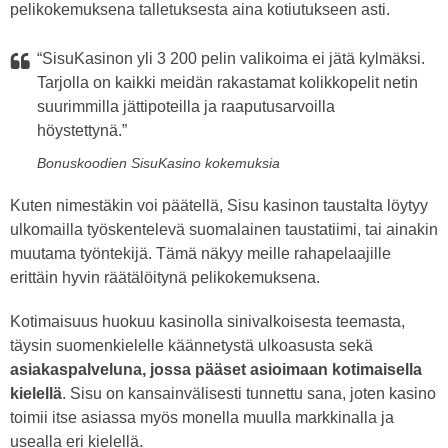
pelikokemuksena talletuksesta aina kotiutukseen asti.
“SisuKasinon yli 3 200 pelin valikoima ei jätä kylmäksi.
Tarjolla on kaikki meidän rakastamat kolikkopelit netin
suurimmilla jättipoteilla ja raaputusarvoilla
höystettynä.”
Bonuskoodien SisuKasino kokemuksia
Kuten nimestäkin voi päätellä, Sisu kasinon taustalta löytyy
ulkomailla työskentelevä suomalainen taustatiimi, tai ainakin
muutama työntekijä. Tämä näkyy meille rahapelaajille
erittäin hyvin räätälöitynä pelikokemuksena.
Kotimaisuus huokuu kasinolla sinivalkoisesta teemasta,
täysin suomenkielelle käännetystä ulkoasusta sekä
asiakaspalveluna, jossa pääset asioimaan kotimaisella
kielellä
. Sisu on kansainvälisesti tunnettu sana, joten kasino
toimii itse asiassa myös monella muulla markkinalla ja
usealla eri kielellä.