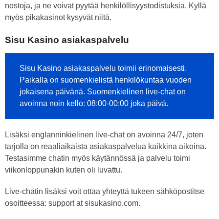
nostoja, ja ne voivat pyytää henkilöllisyystodistuksia. Kyllä
myös pikakasinot kysyvät niitä.
Sisu Kasino asiakaspalvelu
Sisu Kasino asiakaspalvelu toimii erinomaisesti.
Paikalla on suomenkielistä henkilökuntaa vuoden
jokaisena päivänä. Suomenkielinen live-chat on
avoinna noin kello: 08:00-00:00 joka päivä.
Lisäksi englanninkielinen live-chat on avoinna 24/7, joten
tarjolla on reaaliaikaista asiakaspalvelua kaikkina aikoina.
Testasimme chatin myös käytännössä ja palvelu toimi
viikonloppunakin kuten oli luvattu.
Live-chatin lisäksi voit ottaa yhteyttä tukeen sähköpostitse
osoitteessa: support at sisukasino.com.