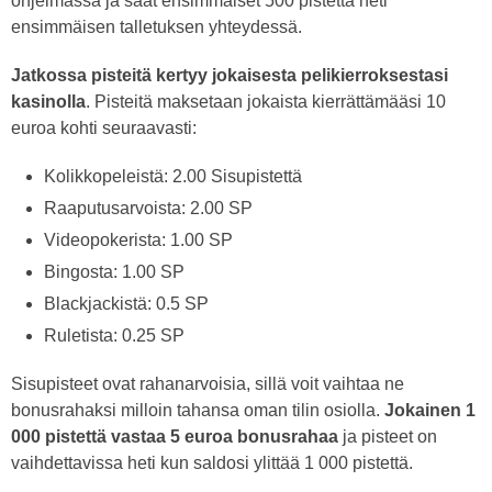
ohjelmassa ja saat ensimmäiset 500 pistettä heti
ensimmäisen talletuksen yhteydessä.
Jatkossa pisteitä kertyy jokaisesta pelikierroksestasi
kasinolla
. Pisteitä maksetaan jokaista kierrättämääsi 10
euroa kohti seuraavasti:
Kolikkopeleistä: 2.00 Sisupistettä
Raaputusarvoista: 2.00 SP
Videopokerista: 1.00 SP
Bingosta: 1.00 SP
Blackjackistä: 0.5 SP
Ruletista: 0.25 SP
Sisupisteet ovat rahanarvoisia, sillä voit vaihtaa ne
bonusrahaksi milloin tahansa oman tilin osiolla.
Jokainen 1
000 pistettä vastaa 5 euroa bonusrahaa
ja pisteet on
vaihdettavissa heti kun saldosi ylittää 1 000 pistettä.