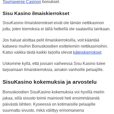
Tournaverse Casinon
bonukset.
Sisu Kasino ilmaiskierrokset
SisuKasino ilmaiskierrokset eivät ole tämän nettikasinon
juttu, joten kierroksia ei tällä hetkellä ole saatavilla lainkaan.
Jos haluat aloittaa pelit ilmaiskierroksilla, voit kääntää
katseesi muihin Bonuskoodien esittelemiin nettikasinoihin.
Katso vaikka tästä kaikki tarjolla olevat
käteiskierrokset
.
Uskomme kyllä, että jossain vaiheessa Sisu Kasino tulee
tarjoamaan ilmaiskierroksia, ainakin vanhoille pelaajille.
SisuKasino kokemuksia ja arvostelu
Bonuskoodien SisuKasino kokemuksia voi hyvillä mielin
jakaa, sillä sivusto toimii mainiosti heti ensimmäisestä
päivästä lähtien. Kyseessä on kotimaisille pelaajille
suunnattu sivusto, mikä välittyy erinomaisena