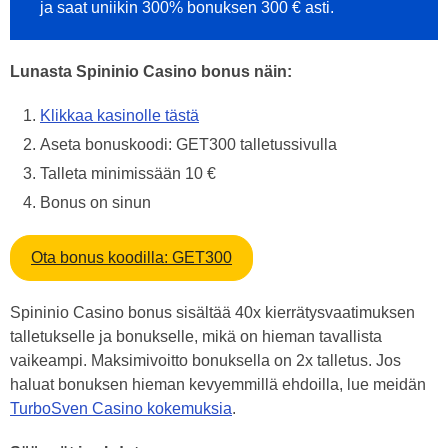
ja saat uniikin 300% bonuksen 300 € asti.
Lunasta Spininio Casino bonus näin:
Klikkaa kasinolle tästä
Aseta bonuskoodi: GET300 talletussivulla
Talleta minimissään 10 €
Bonus on sinun
Ota bonus koodilla: GET300
Spininio Casino bonus sisältää 40x kierrätysvaatimuksen
talletukselle ja bonukselle, mikä on hieman tavallista
vaikeampi. Maksimivoitto bonuksella on 2x talletus. Jos
haluat bonuksen hieman kevyemmillä ehdoilla, lue meidän
TurboSven Casino kokemuksia
.