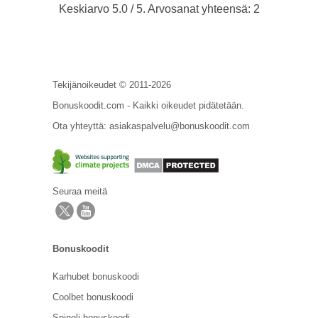
Keskiarvo
5.0
/ 5.
Arvosanat yhteensä
:
2
Tekijänoikeudet © 2011-2026
Bonuskoodit.com - Kaikki oikeudet pidätetään.
Ota yhteyttä: asiakaspalvelu@bonuskoodit.com
Seuraa meitä
Bonuskoodit
Karhubet bonuskoodi
Coolbet bonuskoodi
Spinoli bonuskoodi