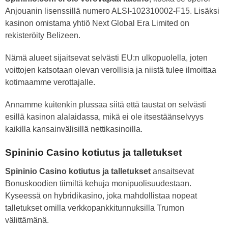
Anjouanin lisenssillä numero ALSI-102310002-F15. Lisäksi
kasinon omistama yhtiö Next Global Era Limited on
rekisteröity Belizeen.
Nämä alueet sijaitsevat selvästi EU:n ulkopuolella, joten
voittojen katsotaan olevan verollisia ja niistä tulee ilmoittaa
kotimaamme verottajalle.
Annamme kuitenkin plussaa siitä että taustat on selvästi
esillä kasinon alalaidassa, mikä ei ole itsestäänselvyys
kaikilla kansainvälisillä nettikasinoilla.
Spininio Casino kotiutus ja talletukset
Spininio Casino kotiutus ja talletukset
ansaitsevat
Bonuskoodien tiimiltä kehuja monipuolisuudestaan.
Kyseessä on hybridikasino, joka mahdollistaa nopeat
talletukset omilla verkkopankkitunnuksilla Trumon
välittämänä.