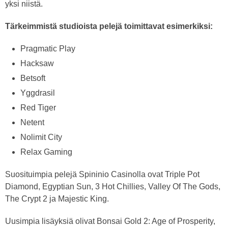
yksi niistä.
Tärkeimmistä studioista pelejä toimittavat esimerkiksi:
Pragmatic Play
Hacksaw
Betsoft
Yggdrasil
Red Tiger
Netent
Nolimit City
Relax Gaming
Suosituimpia pelejä Spininio Casinolla ovat Triple Pot
Diamond, Egyptian Sun, 3 Hot Chillies, Valley Of The Gods,
The Crypt 2 ja Majestic King.
Uusimpia lisäyksiä olivat Bonsai Gold 2: Age of Prosperity,