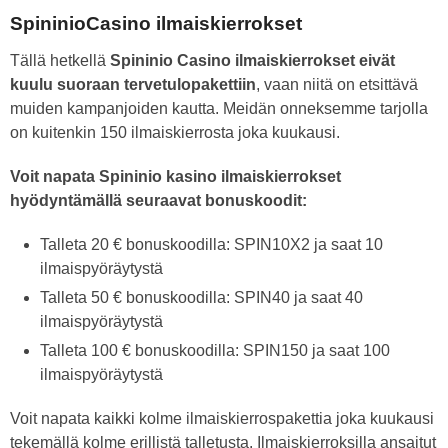
SpininioCasino ilmaiskierrokset
Tällä hetkellä
Spininio Casino ilmaiskierrokset eivät
kuulu suoraan tervetulopakettiin
, vaan niitä on etsittävä
muiden kampanjoiden kautta. Meidän onneksemme tarjolla
on kuitenkin 150 ilmaiskierrosta joka kuukausi.
Voit napata Spininio kasino ilmaiskierrokset
hyödyntämällä seuraavat bonuskoodit:
Talleta 20 € bonuskoodilla: SPIN10X2 ja saat 10
ilmaispyöräytystä
Talleta 50 € bonuskoodilla: SPIN40 ja saat 40
ilmaispyöräytystä
Talleta 100 € bonuskoodilla: SPIN150 ja saat 100
ilmaispyöräytystä
Voit napata kaikki kolme ilmaiskierrospakettia joka kuukausi
tekemällä kolme erillistä talletusta. Ilmaiskierroksilla ansaitut