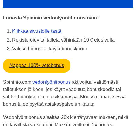
Lunasta Spininio vedonlyöntibonus näin:
Klikkaa sivustolle tästä
Rekisteröidy tai talleta vähintään 10 € etusivulta
Valitse bonus tai käytä bonuskoodi
Nappaa 100% vetobonus
Spininio.com
vedonlyöntibonus
aktivoituu välittömästi
talletuksen jälkeen, jos käytit vaadittua bonuskoodia tai
valitsit bonuksen talletusikkunassa. Muussa tapauksessa
bonus tulee pyytää asiakaspalvelun kautta.
Vedonlyöntibonus sisältää 20x kierrätysvaatimuksen, mikä
on tavallista vaikeampi. Maksimivoitto on 5x bonus.