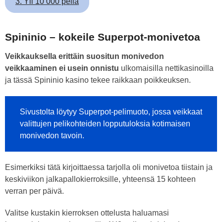
3. Yli 10 000 peliä
Spininio – kokeile Superpot-monivetoa
Veikkauksella erittäin suositun monivedon
veikkaaminen ei usein onnistu
ulkomaisilla nettikasinoilla
ja tässä Spininio kasino tekee raikkaan poikkeuksen.
Sivustolta löytyy Superpot-pelimuoto, jossa veikkaat
valittujen pelikohteiden lopputuloksia kotimaisen
monivedon tavoin.
Esimerkiksi tätä kirjoittaessa tarjolla oli monivetoa tiistain ja
keskiviikon jalkapallokierroksille, yhteensä 15 kohteen
verran per päivä.
Valitse kustakin kierroksen ottelusta haluamasi