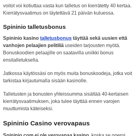
voitot voi kotiuttaa vasta kun talletus on kierrätetty 40 kertaa.
Kierrätysvaatimus on täytettävä 21 päivän kuluessa.
Spininio talletusbonus
Spininio kasino
talletusbonus
täyttää sekä uusien että
vanhojen pelaajien pelitiliä
useiden tarjousten myötä.
Bonuskoodien pelaajille on saatavilla uniikki bonus
ensitalletuksella.
Jatkossa käytössäsi on myös muita bonuskoodeja, jotka voit
tarkistaa kirjautumalla sisään kasinolle.
Talletusten ja bonusten yhteissumma sisältää 40-kertaisen
kierrätysvaatimuksen, joka tulee täyttää ennen varojen
muuttumista käteiseksi.
Spininio Casino verovapaus
Spininio.com ei ole verovapaa kasino
, koska se operoi