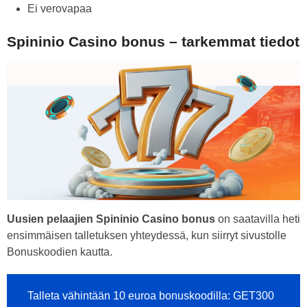
Ei verovapaa
Spininio Casino bonus – tarkemmat tiedot
Uusien pelaajien Spininio Casino bonus
on saatavilla heti
ensimmäisen talletuksen yhteydessä, kun siirryt sivustolle
Bonuskoodien kautta.
Talleta vähintään 10 euroa bonuskoodilla: GET300