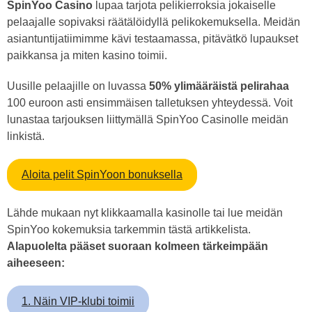
SpinYoo Casino
lupaa tarjota pelikierroksia jokaiselle
pelaajalle sopivaksi räätälöidyllä pelikokemuksella. Meidän
asiantuntijatiimimme kävi testaamassa, pitävätkö lupaukset
paikkansa ja miten kasino toimii.
Uusille pelaajille on luvassa
50% ylimääräistä pelirahaa
100 euroon asti ensimmäisen talletuksen yhteydessä. Voit
lunastaa tarjouksen liittymällä SpinYoo Casinolle meidän
linkistä.
Aloita pelit SpinYoon bonuksella
Lähde mukaan nyt klikkaamalla kasinolle tai lue meidän
SpinYoo kokemuksia tarkemmin tästä artikkelista.
Alapuolelta pääset suoraan kolmeen tärkeimpään
aiheeseen:
1. Näin VIP-klubi toimii