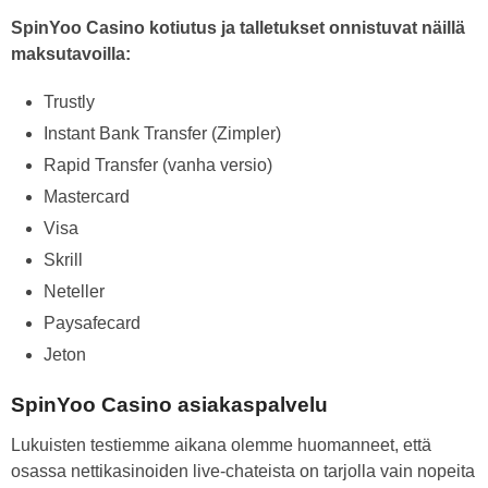
SpinYoo Casino kotiutus ja talletukset onnistuvat näillä
maksutavoilla:
Trustly
Instant Bank Transfer (Zimpler)
Rapid Transfer (vanha versio)
Mastercard
Visa
Skrill
Neteller
Paysafecard
Jeton
SpinYoo Casino asiakaspalvelu
Lukuisten testiemme aikana olemme huomanneet, että
osassa nettikasinoiden live-chateista on tarjolla vain nopeita