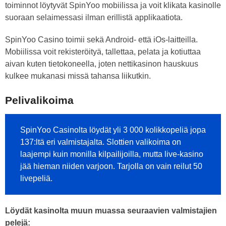
toiminnot löytyvät SpinYoo mobiilissa ja voit klikata kasinolle
suoraan selaimessasi ilman erillistä applikaatiota.
SpinYoo Casino toimii sekä Android- että iOs-laitteilla.
Mobiilissa voit rekisteröityä, tallettaa, pelata ja kotiuttaa
aivan kuten tietokoneella, joten nettikasinon hauskuus
kulkee mukanasi missä tahansa liikutkin.
Pelivalikoima
SpinYoo Casinolta löydät yli 3 000 kolikkopeliä jopa
137:ltä eri valmistajalta. Slottien valikoima on
laajempi kuin monilla kilpailijoilla, mutta live-kasino
jää hieman niiden varjoon. Tarjolla on vain reilut 50
livepeliä.
Löydät kasinolta muun muassa seuraavien valmistajien
pelejä: