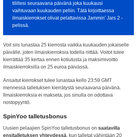
tilillesi seuraavana päivänä joka kuukausi
vaihtuvaan kuukauden peliin. Tätä kirjoittaessa
ilmaiskierrokset olivat pelattavissa Jammin’ Jars 2 -
pelissä.
Voit siis lunastaa 25 kierrosta vaikka kuukauden jokaiselle
päivälle, joten ilmaiskierroksia todella riittää. Voitot tulee
kierrättää 35 kertaa ennen kotiutusta ja maksimivoitto
ilmaiskierroksilla on 25 euroa päivässä.
Ansaitut kierrokset tulee lunastaa kello 23:59 GMT
mennessä talletuksen kierrätystä seuraavana päivänä.
Ilmaiskierroksia ei makseta, jos sinulla on odottava
nostopyyntö.
SpinYoo talletusbonus
Uusien pelaajien SpinYoo talletusbonus on
saatavilla
ensitalletuksen yhteydessä
, kun talletat vähintään 20