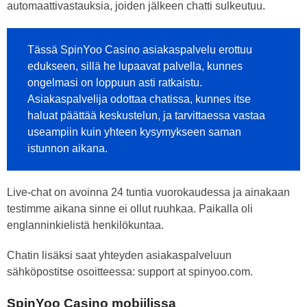
automaattivastauksia, joiden jälkeen chatti sulkeutuu.
Tässä SpinYoo Casino asiakaspalvelu erottuu
edukseen, sillä he lupaavat palvella, kunnes
ongelmasi on loppuun asti ratkaistu.
Asiakaspalvelija odottaa chatissa, kunnes itse
haluat päättää keskustelun, ja tarvittaessa vastaa
useampiin kuin yhteen kysymykseen saman
istunnon aikana.
Live-chat on avoinna 24 tuntia vuorokaudessa ja ainakaan
testimme aikana sinne ei ollut ruuhkaa. Paikalla oli
englanninkielistä henkilökuntaa.
Chatin lisäksi saat yhteyden asiakaspalveluun
sähköpostitse osoitteessa: support at spinyoo.com.
SpinYoo Casino mobiilissa