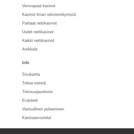
Verovapaat kasinot
Kasinot ilman rekisteröitymistä
Parhaat nettikasinot
Uudet nettikasinot
Kaikki nettikasinot
Artikkelit
Info
Sivukartta
Tietoa meistä
Tietosuojaseloste
Evästeet
Vastuullinen pelaaminen
Kasinoarvostelut