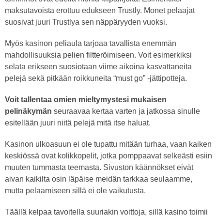
maksutavoista erottuu edukseen Trustly. Monet pelaajat
suosivat juuri Trustlya sen näppäryyden vuoksi.
Myös kasinon peliaula tarjoaa tavallista enemmän
mahdollisuuksia pelien filtteröimiseen. Voit esimerkiksi
selata erikseen suosiotaan viime aikoina kasvattaneita
pelejä sekä pitkään roikkuneita “must go” -jättipotteja.
Voit tallentaa omien mieltymystesi mukaisen
pelinäkymän
seuraavaa kertaa varten ja jatkossa sinulle
esitellään juuri niitä pelejä mitä itse haluat.
Kasinon ulkoasuun ei ole tupattu mitään turhaa, vaan kaiken
keskiössä ovat kolikkopelit, jotka pomppaavat selkeästi esiin
muuten tummasta teemasta. Sivuston käännökset eivät
aivan kaikilta osin läpäise meidän tarkkaa seulaamme,
mutta pelaamiseen sillä ei ole vaikutusta.
Täällä kelpaa tavoitella suuriakin voittoja, sillä kasino toimii