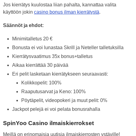
Jos kierrätys kuulostaa liian pahalta, kannattaa valita
käyttöön jokin
casino bonus ilman kierrätystä
.
Säännöt ja ehdot:
Minimitalletus 20 €
Bonusta ei voi lunastaa Skrill ja Neteller talletuksilla
Kierrätysvaatimus 35x bonus+talletus
Aikaa kierrättää 30 päivää
Eri pelit lasketaan kierrätykseen seuraavasti:
Kolikkopelit: 100%
Raaputusarvat ja Keno: 100%
Pöytäpelit, videopokeri ja muut pelit: 0%
Jackpot pelejä ei voi pelata bonusrahalla
SpinYoo Casino ilmaiskierrokset
Meillä on erinomaisia uutisia ilmaiskierrosten ystäville!