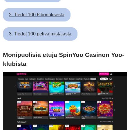
2. Tiedot 100 € bonuksesta
3. Tiedot 100 pelivalmistajasta
Monipuolisia etuja SpinYoo Casinon Yoo-
klubista