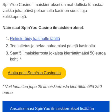
SpinYoo Casino ilmaiskierrokset on mahdollista lunastaa
vaikka joka päivä pelaamalla kasinon suosittuja
kolikkopelejä.
Näin saat SpinYoo Casino ilmaiskierrokset:
Rekisteröidy kasinolle täällä
Tee talletus ja pelaa haluamiasi pelejä kasinolla
Saat 5 ilmaiskierrosta jokaista kierrättämääsi 50 euroa
kohti *
Aloita pelit SpinYoo Casinolla
* Voit lunastaa jopa 25 ilmaiskierrosta kierrättämällä 250
euroa
Ansaitsemasi SpinYoo ilmaiskierrokset lisätään