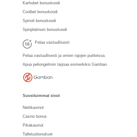
Karhubet bonuskoodi
Coolbet bonuskoodi
Spinoli bonuskoodi
Spinplatinum bonuskoodi
Pelaa vastuullisesti
Pelaa vastuullisesti ja omien rajojen puitteissa.
Apua peliongelmiin tarjoaa esimerkiksi Gamban.
Suosituimmat sivut
Nettikasinot
Casino bonus
Pikakasinot
Talletusbonukset