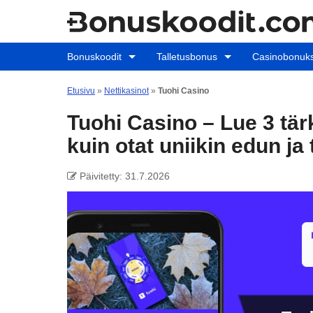
Bonuskoodit
Talletusbonus
Casinobonuk
Etusivu
»
Nettikasinot
»
Tuohi Casino
Tuohi Casino – Lue 3 tä
kuin otat uniikin edun ja
Päivitetty:
31.7.2026