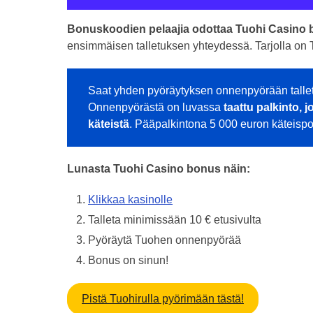
Bonuskoodien pelaajia odottaa Tuohi Casino
ensimmäisen talletuksen yhteydessä. Tarjolla on 
Saat yhden pyöräytyksen onnenpyörään tallet
Onnenpyörästä on luvassa
taattu palkinto, 
käteistä
. Pääpalkintona 5 000 euron käteispot
Lunasta Tuohi Casino bonus näin:
Klikkaa kasinolle
Talleta minimissään 10 € etusivulta
Pyöräytä Tuohen onnenpyörää
Bonus on sinun!
Pistä Tuohirulla pyörimään tästä!