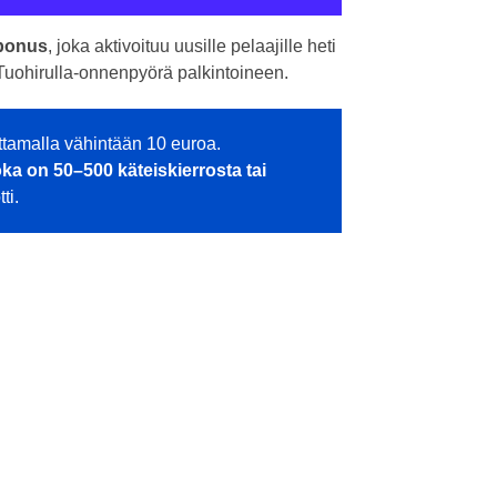
 bonus
, joka aktivoituu uusille pelaajille heti
Tuohirulla-onnenpyörä palkintoineen.
tamalla vähintään 10 euroa.
joka on 50–500 käteiskierrosta tai
ti.