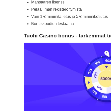
Mansaaren lisenssi
Pelaa ilman rekisteröitymistä
Vain 1 € minimitalletus ja 5 € minimikotiutus
Bonuskoodien testaama
Tuohi Casino bonus - tarkemmat ti