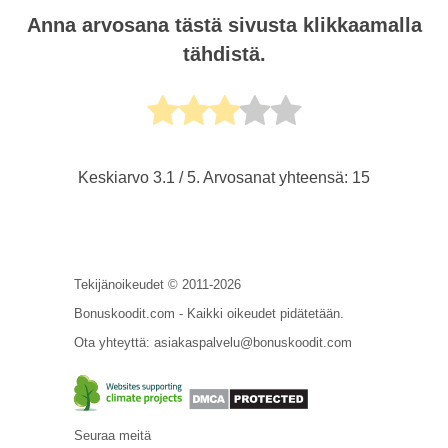
Anna arvosana tästä sivusta klikkaamalla
tähdistä.
Keskiarvo
3.1
/ 5.
Arvosanat yhteensä
:
15
Tekijänoikeudet © 2011-2026
Bonuskoodit.com - Kaikki oikeudet pidätetään.
Ota yhteyttä: asiakaspalvelu@bonuskoodit.com
Seuraa meitä