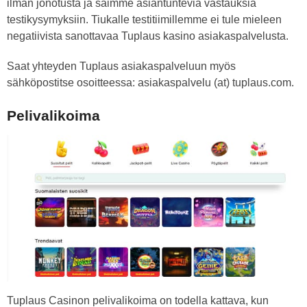
ilman jonotusta ja saimme asiantuntevia vastauksia
testikysymyksiin. Tiukalle testitiimillemme ei tule mieleen
negatiivista sanottavaa Tuplaus kasino asiakaspalvelusta.
Saat yhteyden Tuplaus asiakaspalveluun myös
sähköpostitse osoitteessa: asiakaspalvelu (at) tuplaus.com.
Pelivalikoima
Tuplaus Casinon pelivalikoima on todella kattava, kun