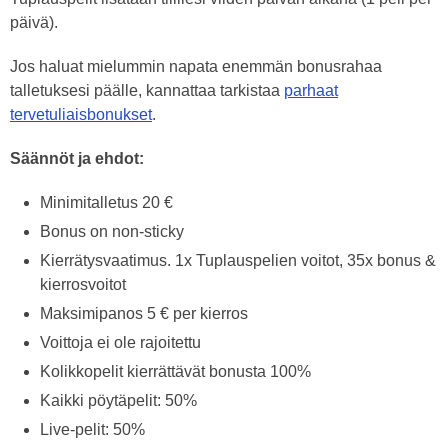
päivä).
Jos haluat mielummin napata enemmän bonusrahaa
talletuksesi päälle, kannattaa tarkistaa
parhaat
tervetuliaisbonukset
.
Säännöt ja ehdot:
Minimitalletus 20 €
Bonus on non-sticky
Kierrätysvaatimus. 1x Tuplauspelien voitot, 35x bonus &
kierrosvoitot
Maksimipanos 5 € per kierros
Voittoja ei ole rajoitettu
Kolikkopelit kierrättävät bonusta 100%
Kaikki pöytäpelit: 50%
Live-pelit: 50%