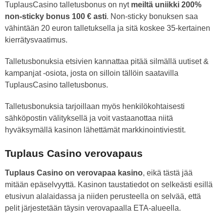
TuplausCasino talletusbonus on nyt
meiltä uniikki 200%
non-sticky bonus 100 € asti
. Non-sticky bonuksen saa
vähintään 20 euron talletuksella ja sitä koskee 35-kertainen
kierrätysvaatimus.
Talletusbonuksia etsivien kannattaa pitää silmällä uutiset &
kampanjat -osiota, josta on silloin tällöin saatavilla
TuplausCasino talletusbonus.
Talletusbonuksia tarjoillaan myös henkilökohtaisesti
sähköpostin välityksellä ja voit vastaanottaa niitä
hyväksymällä kasinon lähettämät markkinointiviestit.
Tuplaus Casino verovapaus
Tuplaus Casino on verovapaa kasino
, eikä tästä jää
mitään epäselvyyttä. Kasinon taustatiedot on selkeästi esillä
etusivun alalaidassa ja niiden perusteella on selvää, että
pelit järjestetään täysin verovapaalla ETA-alueella.