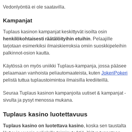
Vedonlyöntiä ei ole saatavilla.
Kampanjat
Tuplaus kasinon kampanjat keskittyvät isoilta osin
henkilökohtaisesti räätälöityihin etuihin
. Pelaajille
tarjotaan esimerkiksi ilmaiskierroksia omiin suoskkipeleihin
palkinnot-osion kautta.
Käytössä on myös uniikki Tuplaus-kampanja, jossa pääsee
pelaamaan vanhoista peliautomaateista, kuten
JokeriPokeri
pelistä tuttua tuplaustoimintoa ilmaisilla krediiteillä.
Seuraa Tuplaus kasinon kampanjoita uutiset & kampanjat -
sivulta ja pysyt menossa mukana.
Tuplaus kasino luotettavuus
Tuplaus kasino on luotettava kasino
, koska sen taustalta