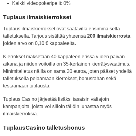
Kaikki videopokeripelit: 0%
Tuplaus ilmaiskierrokset
Tuplaus ilmaiskierrokset
ovat saatavilla ensimmäisellä
talletuksella. Tarjous sisältää yhteensä
200 ilmaiskierrosta
,
joiden arvo on 0,10 € kappaleelta.
Kierrokset maksetaan 40 kappaleen erissä viiden päivän
aikana ja niiden voitoilla on 35-kertainen kierrätysvaatimus.
Minimitalletus näillä on sama 20 euroa, joten pääset yhdellä
talletuksella pelaamaan kierrokset, bonusrahan sekä
testaamaan tuplausta.
Tuplaus Casino järjestää lisäksi tasaisin väliajoin
kampanjoita, joista voi silloin tällöin lunastaa myös
ilmaiskierroksia.
TuplausCasino talletusbonus