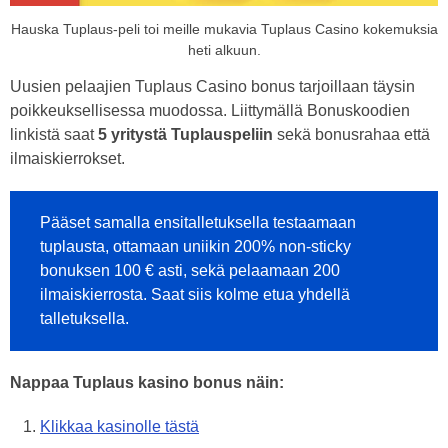
Hauska Tuplaus-peli toi meille mukavia Tuplaus Casino kokemuksia
heti alkuun.
Uusien pelaajien Tuplaus Casino bonus tarjoillaan täysin
poikkeuksellisessa muodossa. Liittymällä Bonuskoodien
linkistä saat
5 yritystä Tuplauspeliin
sekä bonusrahaa että
ilmaiskierrokset.
Pääset samalla ensitalletuksella testaamaan
tuplausta, ottamaan uniikin 200% non-sticky
bonuksen 100 € asti, sekä pelaamaan 200
ilmaiskierrosta. Saat siis kolme etua yhdellä
talletuksella.
Nappaa Tuplaus kasino bonus näin:
Klikkaa kasinolle tästä