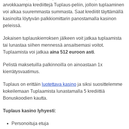
arvokkaampia krediittejä Tuplaus-peliin, jolloin tuplaaminen
voi alkaa suuremmasta summasta. Saat krediitit täyttämällä
kasinolta löytyvän palkkiomittarin panostamalla kasinon
peleissä.
Jokaisen tuplauskierroksen jälkeen voit jatkaa tuplaamista
tai lunastaa siihen mennessä ansaitsemasi voitot.
Tuplaamista voi jatkaa
aina 512 euroon asti
.
Pelistä maksetuilla palkinnoilla on ainoastaan 1x
kierrätysvaatimus.
Tuplaus on erittäin
luotettava kasino
ja siksi suosittelemme
kokeilemaan Tuplaamista lunastamalla 5 krediittiä
Bonuskoodien kautta.
Tuplaus kasino lyhyesti:
Personoituja etuja