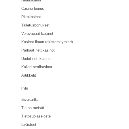
Nettikasinot
Casino bonus
Pikakasinot
Talletusbonukset
Verovapaat kasinot
Kasinot ilman rekisteröitymistä
Parhaat nettikasinot
Uudet nettikasinot
Kaikki nettikasinot
Artikkelit
Info
Sivukartta
Tietoa meistä
Tietosuojaseloste
Evästeet