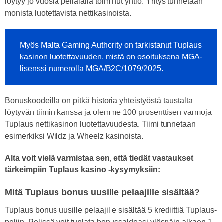
löytyy jo vuosia pelialalla toiminut yhtiö. Yritys tunnetaan
monista luotettavista nettikasinoista.
Myös Malta Gaming Authority on tarkistanut Tuplaus
kasinon luotettavuuden, mistä on osoituksena MGA-
lisenssi numerolla MGA/B2C/1079/2025.
Bonuskoodeilla on pitkä historia yhteistyöstä taustalta
löytyvän tiimin kanssa ja olemme 100 prosenttisen varmoja
Tuplaus nettikasinon luotettavuudesta. Tiimi tunnetaan
esimerkiksi Wildz ja Wheelz kasinoista.
Alta voit vielä varmistaa sen, että tiedät vastaukset
tärkeimpiin Tuplaus kasino -kysymyksiin:
Mitä Tuplaus bonus uusille pelaajille sisältää?
Tuplaus bonus uusille pelaajille sisältää 5 krediittiä Tuplaus-
peliin. Pelissä voit tuplata bonussaldoasi ylöspäin alkaen 1