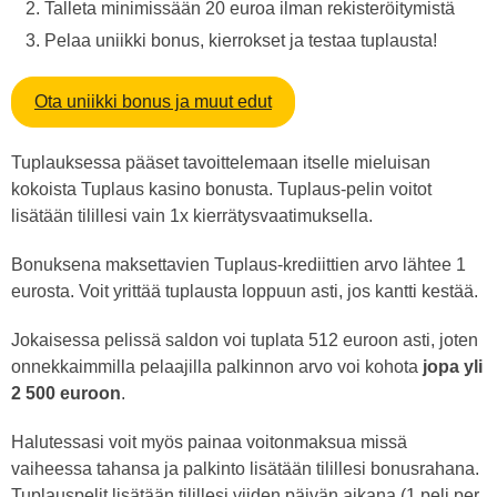
Talleta minimissään 20 euroa ilman rekisteröitymistä
Pelaa uniikki bonus, kierrokset ja testaa tuplausta!
Ota uniikki bonus ja muut edut
Tuplauksessa pääset tavoittelemaan itselle mieluisan
kokoista Tuplaus kasino bonusta. Tuplaus-pelin voitot
lisätään tilillesi vain 1x kierrätysvaatimuksella.
Bonuksena maksettavien Tuplaus-krediittien arvo lähtee 1
eurosta. Voit yrittää tuplausta loppuun asti, jos kantti kestää.
Jokaisessa pelissä saldon voi tuplata 512 euroon asti, joten
onnekkaimmilla pelaajilla palkinnon arvo voi kohota
jopa yli
2 500 euroon
.
Halutessasi voit myös painaa voitonmaksua missä
vaiheessa tahansa ja palkinto lisätään tilillesi bonusrahana.
Tuplauspelit lisätään tilillesi viiden päivän aikana (1 peli per