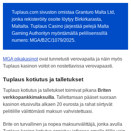
Tuplaus.com sivuston omistaa Granturo Malta Ltd,
jonka rekisteröity osoite löytyy Birkirkarasta,
Maltalta. Tuplaus Casino järjestää pelejä Malta
Gaming Authorityn myöntämällä pelilisenssillä
numero: MGA/B2C/1079/2025.
MGA pikakasinot
ovat tunnetusti verovapaita ja näin myös
Tuplaus kasinon voitot on nostettavissa verovapaasti.
Tuplaus kotiutus ja talletukset
Tuplaus kotiutus ja talletukset toimivat pikana
Briten
verkkopankkimaksuilla
. Tallettamaan pääset suoraan
kasinon etusivulta alkaen 20 eurosta ja rahat siirtyvät
pelitilille välittömästi maksun vahvistettuasi.
Brite on turvallinen ja nopea maksunvälittäjä, jonka avulla