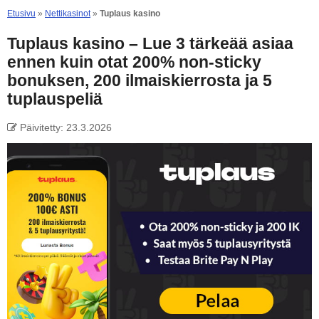
Etusivu
»
Nettikasinot
»
Tuplaus kasino
Tuplaus kasino – Lue 3 tärkeää asiaa
ennen kuin otat 200% non-sticky
bonuksen, 200 ilmaiskierrosta ja 5
tuplauspeliä
Päivitetty:
23.3.2026