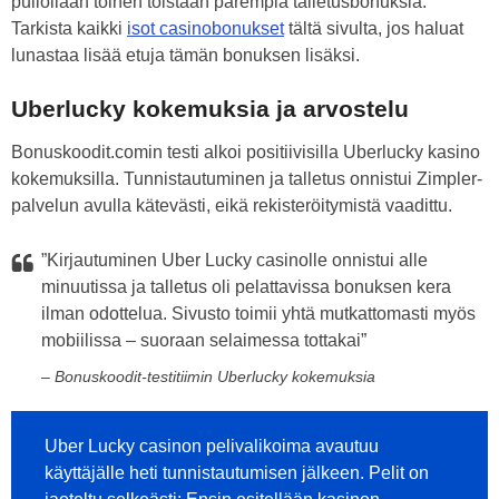
pullollaan toinen toistaan parempia talletusbonuksia.
Tarkista kaikki
isot casinobonukset
tältä sivulta, jos haluat
lunastaa lisää etuja tämän bonuksen lisäksi.
Uberlucky kokemuksia ja arvostelu
Bonuskoodit.comin testi alkoi positiivisilla Uberlucky kasino
kokemuksilla. Tunnistautuminen ja talletus onnistui Zimpler-
palvelun avulla kätevästi, eikä rekisteröitymistä vaadittu.
”Kirjautuminen Uber Lucky casinolle onnistui alle
minuutissa ja talletus oli pelattavissa bonuksen kera
ilman odottelua. Sivusto toimii yhtä mutkattomasti myös
mobiilissa – suoraan selaimessa tottakai”
– Bonuskoodit-testitiimin Uberlucky kokemuksia
Uber Lucky casinon pelivalikoima avautuu
käyttäjälle heti tunnistautumisen jälkeen. Pelit on