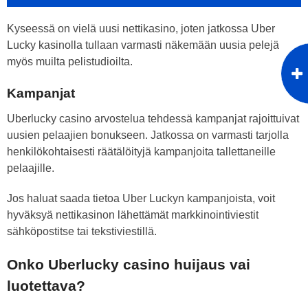
Kyseessä on vielä uusi nettikasino, joten jatkossa Uber
Lucky kasinolla tullaan varmasti näkemään uusia pelejä
myös muilta pelistudioilta.
Kampanjat
Uberlucky casino arvostelua tehdessä kampanjat rajoittuivat
uusien pelaajien bonukseen. Jatkossa on varmasti tarjolla
henkilökohtaisesti räätälöityjä kampanjoita tallettaneille
pelaajille.
Jos haluat saada tietoa Uber Luckyn kampanjoista, voit
hyväksyä nettikasinon lähettämät markkinointiviestit
sähköpostitse tai tekstiviestillä.
Onko Uberlucky casino huijaus vai
luotettava?