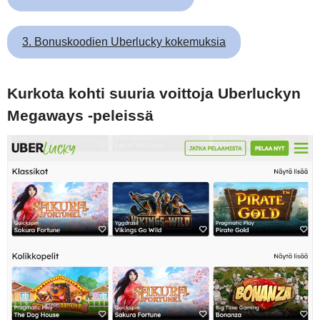
3. Bonuskoodien Uberlucky kokemuksia
Kurkota kohti suuria voittoja Uberluckyn
Megaways -peleissä