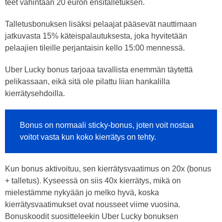
teet vähintään 20 euron ensitalletuksen.
Talletusbonuksen lisäksi pelaajat pääsevät nauttimaan
jatkuvasta 15% käteispalautuksesta, joka hyvitetään
pelaajien tileille perjantaisin kello 15:00 mennessä.
Uber Lucky bonus tarjoaa tavallista enemmän täytettä
pelikassaan, eikä sitä ole pilattu liian hankalilla
kierrätysehdoilla.
Bonus on normaali sticky-bonus, joten voit nostaa
voitot vasta kun koko kierrätys on tehty.
Kun bonus aktivoituu, sen kierrätysvaatimus on 20x (bonus
+ talletus). Kyseessä on siis 40x kierrätys, mikä on
mielestämme nykyään jo melko hyvä, koska
kierrätysvaatimukset ovat nousseet viime vuosina.
Bonuskoodit suositteleekin Uber Lucky bonuksen