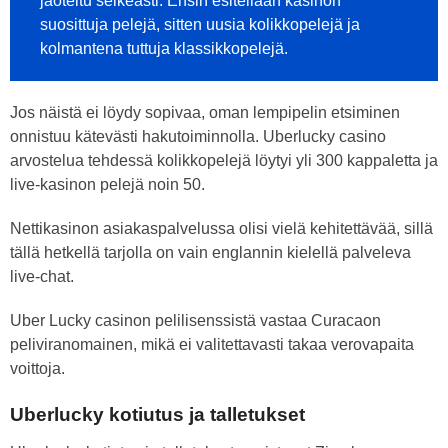
jaoteltu selkeästi: Ensin esitellään kasinon
suosittuja pelejä, sitten uusia kolikkopelejä ja
kolmantena tuttuja klassikkopelejä.
Jos näistä ei löydy sopivaa, oman lempipelin etsiminen
onnistuu kätevästi hakutoiminnolla. Uberlucky casino
arvostelua tehdessä kolikkopelejä löytyi yli 300 kappaletta ja
live-kasinon pelejä noin 50.
Nettikasinon asiakaspalvelussa olisi vielä kehitettävää, sillä
tällä hetkellä tarjolla on vain englannin kielellä palveleva
live-chat.
Uber Lucky casinon pelilisenssistä vastaa Curacaon
peliviranomainen, mikä ei valitettavasti takaa verovapaita
voittoja.
Uberlucky kotiutus ja talletukset