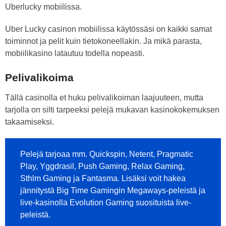
Uberlucky mobiilissa.
Uber Lucky casinon mobiilissa käytössäsi on kaikki samat
toiminnot ja pelit kuin tietokoneellakin. Ja mikä parasta,
mobiilikasino latautuu todella nopeasti.
Pelivalikoima
Tällä casinolla et huku pelivalikoiman laajuuteen, mutta
tarjolla on silti tarpeeksi pelejä mukavan kasinokokemuksen
takaamiseksi.
Pelejä tarjoaa mm. Quickspin, Netent, Pragmatic
Play, Yggdrasil, Push Gaming, Relax Gaming,
Sthlm Gaming ja Fantasma. Lisäksi voit hakea
jännitystä Big Time Gamingin Megaways-peleistä ja
live-kasinolla Evolution Gaming suosituista live-
peleistä.