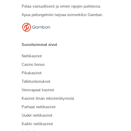
Pelaa vastuullisesti ja omien rajojen puitteissa.
Apua peliongelmiin tarjoaa esimerkiksi Gamban.
Suosituimmat sivut
Nettikasinot
Casino bonus
Pikakasinot
Talletusbonukset
Verovapaat kasinot
Kasinot ilman rekisteröitymistä
Parhaat nettikasinot
Uudet nettikasinot
Kaikki nettikasinot