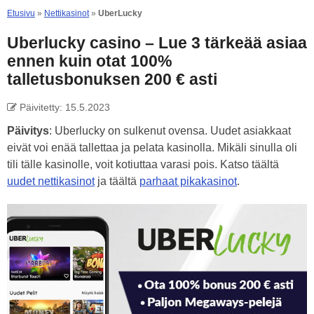
Etusivu
»
Nettikasinot
»
UberLucky
Uberlucky casino – Lue 3 tärkeää asiaa
ennen kuin otat 100%
talletusbonuksen 200 € asti
Päivitetty:
15.5.2023
Päivitys
: Uberlucky on sulkenut ovensa. Uudet asiakkaat
eivät voi enää tallettaa ja pelata kasinolla. Mikäli sinulla oli
tili tälle kasinolle, voit kotiuttaa varasi pois. Katso täältä
uudet nettikasinot
ja täältä
parhaat pikakasinot
.