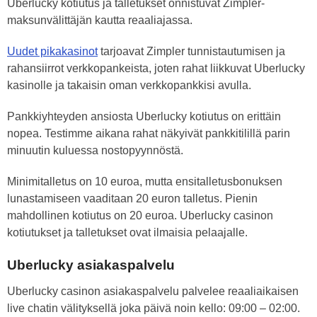
Uberlucky kotiutus ja talletukset onnistuvat Zimpler-
maksunvälittäjän kautta reaaliajassa.
Uudet pikakasinot
tarjoavat Zimpler tunnistautumisen ja
rahansiirrot verkkopankeista, joten rahat liikkuvat Uberlucky
kasinolle ja takaisin oman verkkopankkisi avulla.
Pankkiyhteyden ansiosta Uberlucky kotiutus on erittäin
nopea. Testimme aikana rahat näkyivät pankkitilillä parin
minuutin kuluessa nostopyynnöstä.
Minimitalletus on 10 euroa, mutta ensitalletusbonuksen
lunastamiseen vaaditaan 20 euron talletus. Pienin
mahdollinen kotiutus on 20 euroa. Uberlucky casinon
kotiutukset ja talletukset ovat ilmaisia pelaajalle.
Uberlucky asiakaspalvelu
Uberlucky casinon asiakaspalvelu palvelee reaaliaikaisen
live chatin välityksellä joka päivä noin kello: 09:00 – 02:00.