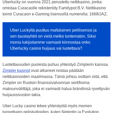
Uberlucky on vuonna 2021 perustettu nettikasino, jonka
omistaa Curacaolle rekisteröity Familypot B.V. Nettikasino
toimii Curacaon e-Gaming lisenssillä numerolla: 1668/JAZ.
Uber Luckyltä puuttuu maltalainen pelilisenssi ja
sen taustayhtiö on vielä melko tuntematon. Siksi
monia lukijoitamme varmasti kiinnostaa onko
Uberlucky casino huijaus vai luotettava?
Luotettavuuden puolesta puhuu yhteistyö Zimplerin kanssa.
Zimpler kasinot
ovat alkaneet nostaa päätään
nettikasinoiden maailmassa. Tämä johtuu osittain siitä, että
Zimpler on Ruotsin finanssivalvonnan sertifioima
maksunvälittäjä, joka ei varmasti halua brändinsä ryvettyvän
huijaussivuston takia.
Uber Lucky casino tekee yhteistyötä myös monien
tunnettujen pelistudioiden, kuten Netentin ja Evolution