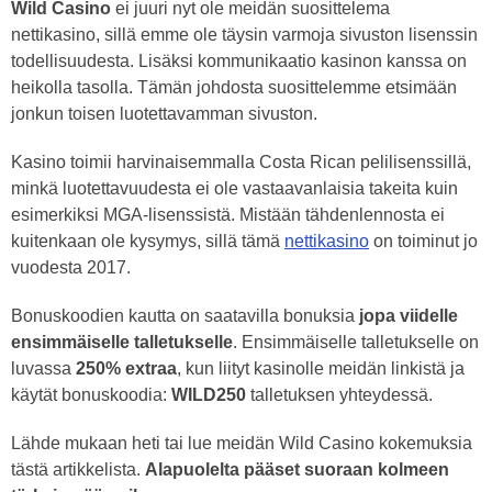
Wild Casino
ei juuri nyt ole meidän suosittelema
nettikasino, sillä emme ole täysin varmoja sivuston lisenssin
todellisuudesta. Lisäksi kommunikaatio kasinon kanssa on
heikolla tasolla. Tämän johdosta suosittelemme etsimään
jonkun toisen luotettavamman sivuston.
Kasino toimii harvinaisemmalla Costa Rican pelilisenssillä,
minkä luotettavuudesta ei ole vastaavanlaisia takeita kuin
esimerkiksi MGA-lisenssistä. Mistään tähdenlennosta ei
kuitenkaan ole kysymys, sillä tämä
nettikasino
on toiminut jo
vuodesta 2017.
Bonuskoodien kautta on saatavilla bonuksia
jopa viidelle
ensimmäiselle talletukselle
. Ensimmäiselle talletukselle on
luvassa
250% extraa
, kun liityt kasinolle meidän linkistä ja
käytät bonuskoodia:
WILD250
talletuksen yhteydessä.
Lähde mukaan heti tai lue meidän Wild Casino kokemuksia
tästä artikkelista.
Alapuolelta pääset suoraan kolmeen