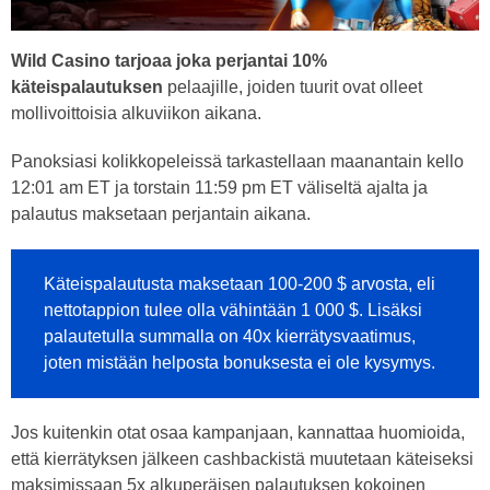
Wild Casino tarjoaa joka perjantai 10%
käteispalautuksen
pelaajille, joiden tuurit ovat olleet
mollivoittoisia alkuviikon aikana.
Panoksiasi kolikkopeleissä tarkastellaan maanantain kello
12:01 am ET ja torstain 11:59 pm ET väliseltä ajalta ja
palautus maksetaan perjantain aikana.
Käteispalautusta maksetaan 100-200 $ arvosta, eli
nettotappion tulee olla vähintään 1 000 $. Lisäksi
palautetulla summalla on 40x kierrätysvaatimus,
joten mistään helposta bonuksesta ei ole kysymys.
Jos kuitenkin otat osaa kampanjaan, kannattaa huomioida,
että kierrätyksen jälkeen cashbackistä muutetaan käteiseksi
maksimissaan 5x alkuperäisen palautuksen kokoinen