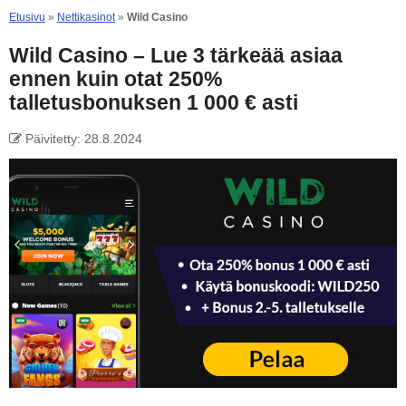
Etusivu
»
Nettikasinot
»
Wild Casino
Wild Casino – Lue 3 tärkeää asiaa
ennen kuin otat 250%
talletusbonuksen 1 000 € asti
Päivitetty:
28.8.2024