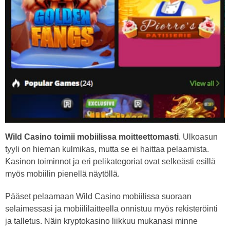
Wild Casino toimii mobiilissa moitteettomasti
. Ulkoasun
tyyli on hieman kulmikas, mutta se ei haittaa pelaamista.
Kasinon toiminnot ja eri pelikategoriat ovat selkeästi esillä
myös mobiilin pienellä näytöllä.
Pääset pelaamaan Wild Casino mobiilissa suoraan
selaimessasi ja mobiililaitteella onnistuu myös rekisteröinti
ja talletus. Näin kryptokasino liikkuu mukanasi minne