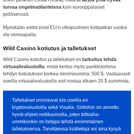
turvaa
ongelmatilanteissa
kuin eurooppalaiset
pelilisenssit.
Myöskään voitot eivät EU:n ulkopuolisen kotipaikan vuoksi
ole verovapaita.
Wild Casino kotiutus ja talletukset
Wild Casino kotiutus ja talletukset on
tarkoitus tehdä
virtuaalivaluutoilla
, mistä kertoo myös pankkisiirtona
tehdyn kotiutuksen korkea minimisumma: 500 $. Vastaavasti
useilla virtuaalivaluutoilla voit nostaa alkaen 20 $ summista.
Talletukset onnistuvat siis useilla eri
kryptovaluutoilla sekä Visalla. Siirtoihin on annettu
hyvät ohjeet nettikasinolla, joten bittiraha-
ummikonkin on helppo tehdä ensimmäinen
talletuksensa. Tarvittaessa lisätietoja voi aina kysyä