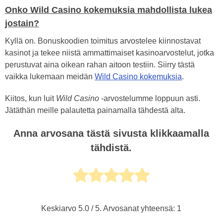
Onko
Wild
Casino
kokemuksia
mahdollista lukea
jostain?
Kyllä on. Bonuskoodien toimitus arvostelee kiinnostavat
kasinot ja tekee niistä ammattimaiset kasinoarvostelut, jotka
perustuvat aina oikean rahan aitoon testiin. Siirry tästä
vaikka lukemaan meidän
Wild Casino kokemuksia
.
Kiitos, kun luit
Wild Casino
-arvostelumme loppuun asti.
Jätäthän meille palautetta painamalla tähdestä alta.
Anna arvosana tästä sivusta klikkaamalla
tähdistä.
Keskiarvo
5.0
/ 5.
Arvosanat yhteensä
:
1