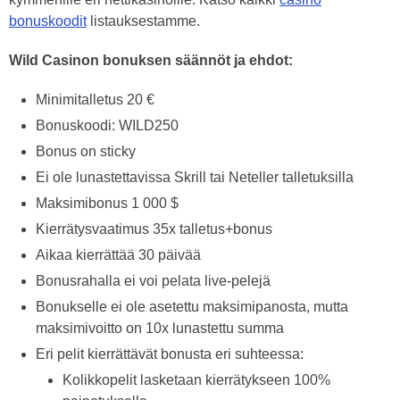
bonuskoodit
listauksestamme.
Wild Casinon bonuksen säännöt ja ehdot:
Minimitalletus 20 €
Bonuskoodi: WILD250
Bonus on sticky
Ei ole lunastettavissa Skrill tai Neteller talletuksilla
Maksimibonus 1 000 $
Kierrätysvaatimus 35x talletus+bonus
Aikaa kierrättää 30 päivää
Bonusrahalla ei voi pelata live-pelejä
Bonukselle ei ole asetettu maksimipanosta, mutta
maksimivoitto on 10x lunastettu summa
Eri pelit kierrättävät bonusta eri suhteessa:
Kolikkopelit lasketaan kierrätykseen 100%