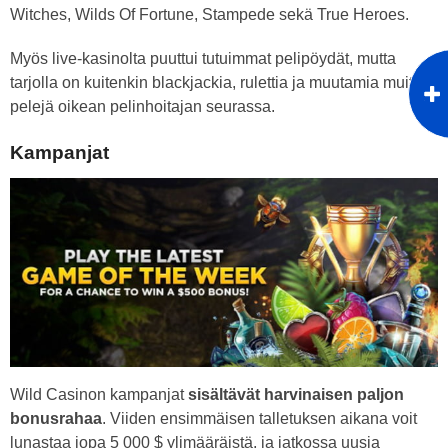
Witches, Wilds Of Fortune, Stampede sekä True Heroes.
Myös live-kasinolta puuttui tutuimmat pelipöydät, mutta
tarjolla on kuitenkin blackjackia, rulettia ja muutamia muita
pelejä oikean pelinhoitajan seurassa.
Kampanjat
Wild Casinon kampanjat
sisältävät harvinaisen paljon
bonusrahaa
. Viiden ensimmäisen talletuksen aikana voit
lunastaa jopa 5 000 $ ylimääräistä, ja jatkossa uusia