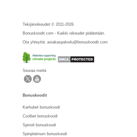
Tekijänoikeudet © 2011-2026
Bonuskoodit.com - Kaikki oikeudet pidätetään.
Ota yhteyttä: asiakaspalvelu@bonuskoodit.com
Seuraa meitä
Bonuskoodit
Karhubet bonuskoodi
Coolbet bonuskoodi
Spinoli bonuskoodi
Spinplatinum bonuskoodi