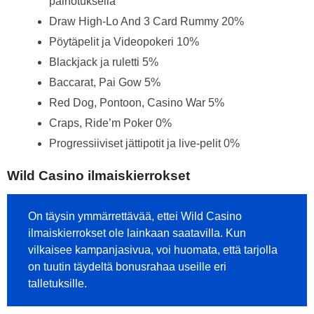
painotuksella
Draw High-Lo And 3 Card Rummy 20%
Pöytäpelit ja Videopokeri 10%
Blackjack ja ruletti 5%
Baccarat, Pai Gow 5%
Red Dog, Pontoon, Casino War 5%
Craps, Ride’m Poker 0%
Progressiiviset jättipotit ja live-pelit 0%
Wild Casino ilmaiskierrokset
On täysin ymmärrettävää, ettei Wild Casino
ilmaiskierrokset ole lainkaan saatavilla. Kun
vilkaisee kampanjasivua, voi huomata, että tarjolla
on tuutin täydeltä bonusrahaa useille eri
talletuksille.