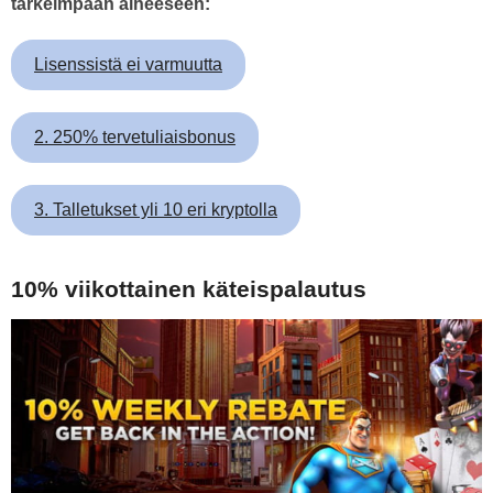
tärkeimpään aiheeseen:
Lisenssistä ei varmuutta
2. 250% tervetuliaisbonus
3. Talletukset yli 10 eri kryptolla
10% viikottainen käteispalautus