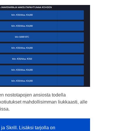
en nostotapojen ansiosta todella
kotiutukset mahdollisimman liukkaasti, alle
issa.
 Skrill. Lisäksi tarjolla on