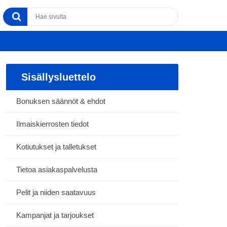
Haku
Sisällysluettelo
Bonuksen säännöt & ehdot
Ilmaiskierrosten tiedot
Kotiutukset ja talletukset
Tietoa asiakaspalvelusta
Pelit ja niiden saatavuus
Kampanjat ja tarjoukset