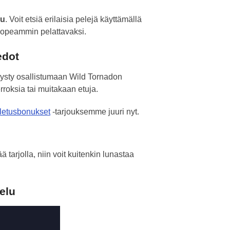
ku
. Voit etsiä erilaisia pelejä käyttämällä
 nopeammin pelattavaksi.
edot
pysty osallistumaan Wild Tornadon
roksia tai muitakaan etuja.
lletusbonukset
-tarjouksemme juuri nyt.
 tarjolla, niin voit kuitenkin lunastaa
elu