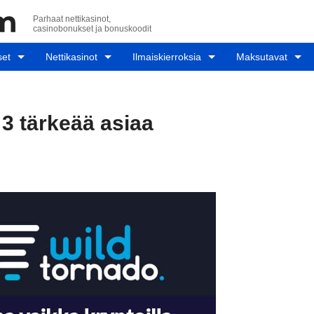
Parhaat nettikasinot,
casinobonukset ja bonuskoodit
set
Nettikasinot
Ilmaiskierroksia
Maksutavat
3 tärkeää asiaa