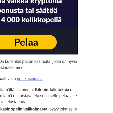
 On kuitenkin paljon kasinoita, joilla on hyviä
listauksemme.
pailevista
nettikasinoista
:
ttämällä bitcoineja.
Bitcoin-talletuksia
ei
ten tämä on loistava etu sellaiselle pelaajalle
 talletustapana.
0 kasinopelin valikoimasta
löytyy jokaiselle