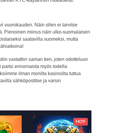
llitsevan KYC-käytännön mukaisesti.
 vuorokauden. Näin ollen ei tarvitse
tä. Pienoinen miinus näin ulko-suomalaisen
oistaiseksi saatavilla suomeksi, mutta
lähiaikoina!
iin vastattiin saman tien, joten odotteluun
li paitsi erinomaista myös todella
ksiimme ilman monilta kasinoilta tuttua
avilla sähköpostitse ja varsin