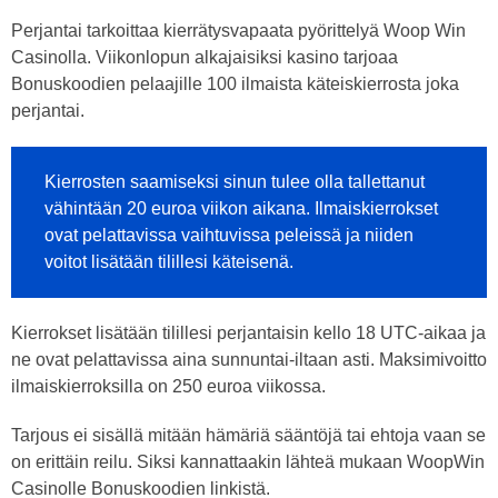
Perjantai tarkoittaa kierrätysvapaata pyörittelyä Woop Win
Casinolla. Viikonlopun alkajaisiksi kasino tarjoaa
Bonuskoodien pelaajille 100 ilmaista käteiskierrosta joka
perjantai.
Kierrosten saamiseksi sinun tulee olla tallettanut
vähintään 20 euroa viikon aikana. Ilmaiskierrokset
ovat pelattavissa vaihtuvissa peleissä ja niiden
voitot lisätään tilillesi käteisenä.
Kierrokset lisätään tilillesi perjantaisin kello 18 UTC-aikaa ja
ne ovat pelattavissa aina sunnuntai-iltaan asti. Maksimivoitto
ilmaiskierroksilla on 250 euroa viikossa.
Tarjous ei sisällä mitään hämäriä sääntöjä tai ehtoja vaan se
on erittäin reilu. Siksi kannattaakin lähteä mukaan WoopWin
Casinolle Bonuskoodien linkistä.