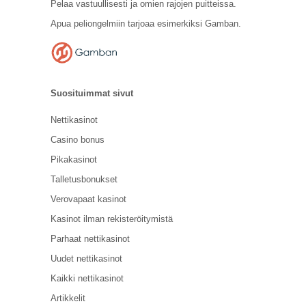
Pelaa vastuullisesti ja omien rajojen puitteissa.
Apua peliongelmiin tarjoaa esimerkiksi Gamban.
Suosituimmat sivut
Nettikasinot
Casino bonus
Pikakasinot
Talletusbonukset
Verovapaat kasinot
Kasinot ilman rekisteröitymistä
Parhaat nettikasinot
Uudet nettikasinot
Kaikki nettikasinot
Artikkelit