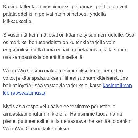
Kasino tallentaa myös viimeksi pelaamasi pelit, joten voit
palata edellisiin pelivalintoihisi helposti yhdellä
klikkauksella.
Sivuston tärkeimmät osat on käännetty suomen kielelle. Osa
esimerkiksi bonusehdoista on kuitenkin tarjolla vain
englanniksi, mutta tämä ei haittaa pelaamista, sillä suurin
osa kampanjoista on erittäin selkeitä.
Woop Win Casino maksaa esimerkiksi ilmaiskierrosten
voitot ja käteispalautuksen tilillesi suoraan käteisenä. Jos
haluat löytää lisää vastaavia tarjouksia, katso
kasinot ilman
kierrätysvaatimusta
.
Myös asiakaspalvelu palvelee testimme perusteella
ainoastaan englannin kielellä. Halusimme tuoda nämä
pienet puutteet esille, sillä ne saattavat heikentää joidenkin
WoopWin Casino kokemuksia.