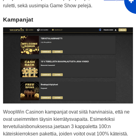
ruletti, sekä uusimpia Game Show pelejä.
Kampanjat
WoopWin Casinon kampanjat ovat siitä harvinaisia, että ne
ovat useimmiten täysin kierrätysvapaita. Esimerkiksi
tervetuliaisbonuksessa jaetaan 3 kappaletta 100:n
käteiskierroksen pakettia, joiden voitot ovat 100% käteistä.