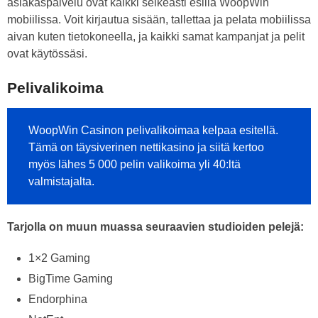
asiakaspalvelu ovat kaikki selkeästi esillä WoopWin
mobiilissa. Voit kirjautua sisään, tallettaa ja pelata mobiilissa
aivan kuten tietokoneella, ja kaikki samat kampanjat ja pelit
ovat käytössäsi.
Pelivalikoima
WoopWin Casinon pelivalikoimaa kelpaa esitellä.
Tämä on täysiverinen nettikasino ja siitä kertoo
myös lähes 5 000 pelin valikoima yli 40:ltä
valmistajalta.
Tarjolla on muun muassa seuraavien studioiden pelejä:
1×2 Gaming
BigTime Gaming
Endorphina