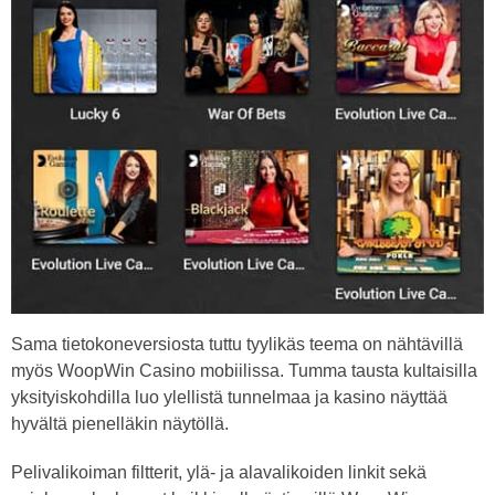
Sama tietokoneversiosta tuttu tyylikäs teema on nähtävillä
myös WoopWin Casino mobiilissa. Tumma tausta kultaisilla
yksityiskohdilla luo ylellistä tunnelmaa ja kasino näyttää
hyvältä pienelläkin näytöllä.
Pelivalikoiman filtterit, ylä- ja alavalikoiden linkit sekä