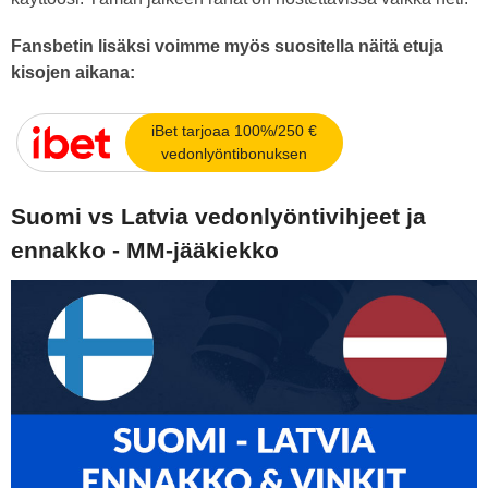
Fansbetin lisäksi voimme myös suositella näitä etuja
kisojen aikana:
iBet tarjoaa 100%/250 €
vedonlyöntibonuksen
Suomi vs Latvia vedonlyöntivihjeet ja
ennakko - MM-jääkiekko