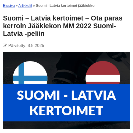
Etusivu
»
Artikkelit
»
Suomi - Latvia kertoimet jääkiekko
Suomi – Latvia kertoimet – Ota paras
kerroin Jääkiekon MM 2022 Suomi-
Latvia -peliin
Päivitetty:
8.8.2025