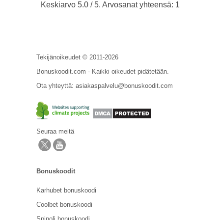
Keskiarvo
5.0
/ 5.
Arvosanat yhteensä
:
1
Tekijänoikeudet © 2011-2026
Bonuskoodit.com - Kaikki oikeudet pidätetään.
Ota yhteyttä: asiakaspalvelu@bonuskoodit.com
Seuraa meitä
Bonuskoodit
Karhubet bonuskoodi
Coolbet bonuskoodi
Spinoli bonuskoodi