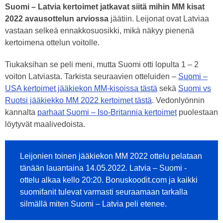
Suomi – Latvia kertoimet jatkavat siitä mihin MM kisat
2022 avausottelun arviossa
jäätiin. Leijonat ovat Latviaa
vastaan selkeä ennakkosuosikki, mikä näkyy pienenä
kertoimena ottelun voitolle.
Tiukaksihan se peli meni, mutta Suomi otti lopulta 1 – 2
voiton Latviasta. Tarkista seuraavien otteluiden –
Suomi –
USA kertoimet jääkiekon MM-kisoissa tästä
sekä
Suomi vs
Ruotsi jääkiekko MM 2022 kertoimet tästä
. Vedonlyönnin
kannalta
parhaat Suomi – Iso-Britannia kertoimet
puolestaan
löytyvät maalivedoista.
Leijonien toinen jääkiekon MM 2022 ottelu pelataan
tänään lauantaina 14.05.2022. Latvia – Suomi -
ottelu alkaa kello 20:20. Bonuskoodit.com ja kaikki
suomifanit tulevat varmasti seuraamaan tarkalla
silmällä miten Suomi – Latvia peli etenee.