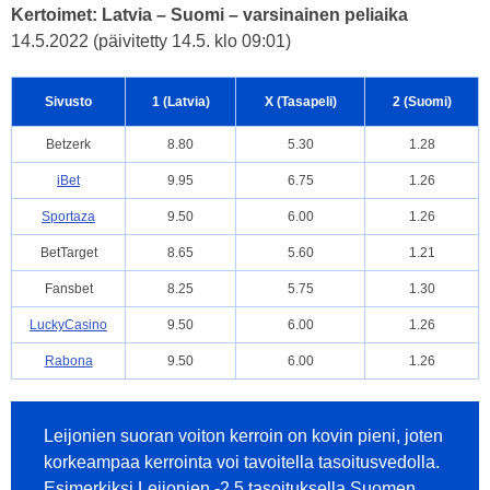
Kertoimet: Latvia – Suomi – varsinainen peliaika
14.5.2022 (päivitetty 14.5. klo 09:01)
Sivusto
1 (Latvia)
X (Tasapeli)
2 (Suomi)
Betzerk
8.80
5.30
1.28
iBet
9.95
6.75
1.26
Sportaza
9.50
6.00
1.26
BetTarget
8.65
5.60
1.21
Fansbet
8.25
5.75
1.30
LuckyCasino
9.50
6.00
1.26
Rabona
9.50
6.00
1.26
Leijonien suoran voiton kerroin on kovin pieni, joten
korkeampaa kerrointa voi tavoitella tasoitusvedolla.
Esimerkiksi Leijonien -2,5 tasoituksella Suomen