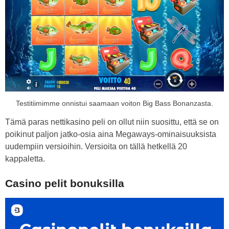
Testitiimimme onnistui saamaan voiton Big Bass Bonanzasta.
Tämä paras nettikasino peli on ollut niin suosittu, että se on
poikinut paljon jatko-osia aina Megaways-ominaisuuksista
uudempiin versioihin. Versioita on tällä hetkellä 20
kappaletta.
Casino pelit bonuksilla