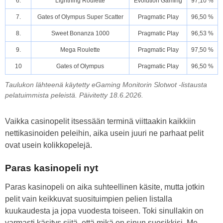
6.
Lightning Roulette
Evolution Gaming
97,10 %
7.
Gates of Olympus Super Scatter
Pragmatic Play
96,50 %
8.
Sweet Bonanza 1000
Pragmatic Play
96,53 %
9.
Mega Roulette
Pragmatic Play
97,50 %
10
Gates of Olympus
Pragmatic Play
96,50 %
Taulukon lähteenä käytetty eGaming Monitorin Slotwot -listausta
pelatuimmista peleistä.
Päivitetty 18.6.2026.
Vaikka casinopelit itsessään terminä viittaakin kaikkiin
nettikasinoiden peleihin, aika usein juuri ne parhaat pelit
ovat usein kolikkopelejä.
Paras kasinopeli nyt
Paras kasinopeli on aika suhteellinen käsite, mutta jotkin
pelit vain keikkuvat suosituimpien pelien listalla
kuukaudesta ja jopa vuodesta toiseen. Toki sinullakin on
varmasti käsitys siitä, että mikä on sinun suosikkisi. Me