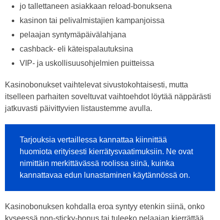
jo tallettaneen asiakkaan reload-bonuksena
kasinon tai pelivalmistajien kampanjoissa
pelaajan syntymäpäivälahjana
cashback- eli käteispalautuksina
VIP- ja uskollisuusohjelmien puitteissa
Kasinobonukset vaihtelevat sivustokohtaisesti, mutta
itselleen parhaiten soveltuvat vaihtoehdot löytää näppärästi
jatkuvasti päivittyvien listaustemme avulla.
Tarjouksia vertaillessa kannattaa kiinnittää
huomiota erityisesti kierrätysvaatimuksiin. Ne ovat
nimittäin merkittävässä roolissa siinä, kuinka
kannattavaa edun lunastaminen käytännössä on.
Kasinobonuksen kohdalla eroa syntyy etenkin siinä, onko
kyseessä non-sticky-bonus tai tuleeko pelaajan kierrättää