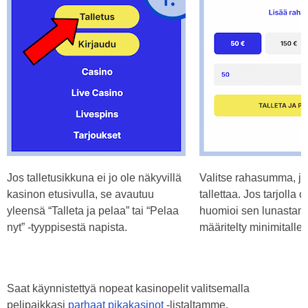
Jos talletusikkuna ei jo ole näkyvillä
Valitse rahasumma, jo
kasinon etusivulla, se avautuu
tallettaa. Jos tarjolla 
yleensä “Talleta ja pelaa” tai “Pelaa
huomioi sen lunastam
nyt” -tyyppisestä napista.
määritelty minimitalle
Saat käynnistettyä nopeat kasinopelit valitsemalla
pelipaikkasi
parhaat pikakasinot
-listaltamme.