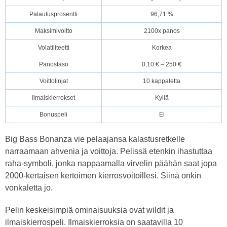
Palautusprosentti
96,71 %
Maksimivoitto
2100x panos
Volatiliteetti
Korkea
Panostaso
0,10 € – 250 €
Voittolinjat
10 kappaletta
Ilmaiskierrokset
Kyllä
Bonuspeli
Ei
Big Bass Bonanza vie pelaajansa kalastusretkelle
narraamaan ahvenia ja voittoja. Pelissä etenkin ihastuttaa
raha-symboli, jonka nappaamalla virvelin päähän saat jopa
2000-kertaisen kertoimen kierrosvoitoillesi. Siinä onkin
vonkaletta jo.
Pelin keskeisimpiä ominaisuuksia ovat wildit ja
ilmaiskierrospeli. Ilmaiskierroksia on saatavilla 10