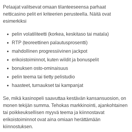
Pelaajat valitsevat omaan tilanteeseensa parhaat
netticasino pelit eri kriteerien perusteella. Näitä ovat
esimerkiksi
pelin volatiliteetti (korkea, keskitaso tai matala)
RTP (teoreettinen palautusprosentti)
mahdollinen progressiivinen jackpot
erikoistoiminnot, kuten wildit ja bonuspelit
bonuksen osto-ominaisuus
pelin teema tai tietty pelistudio
haasteet, turnaukset tai kampanjat
Se, mikä kasinopeli saavuttaa kestävän kansansuosion, on
monen tekijän summa. Tehokas markkinointi, ajankohtainen
tai poikkeuksellisen myyvä teema ja kiinnostavat
erikoistoiminnot ovat aina omiaan herättämään
kiinnostuksen.