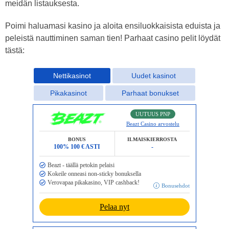
meidän listauksesta.
Poimi haluamasi kasino ja aloita ensiluokkaisista eduista ja
peleistä nauttiminen saman tien! Parhaat casino pelit löydät
tästä:
Nettikasinot
Uudet kasinot
Pikakasinot
Parhaat bonukset
UUTUUS PNP
Beazt Casino arvostelu
BONUS
ILMAISKIERROSTA
100% 100 € ASTI
-
Beazt - täällä petokin pelaisi
Kokeile onneasi non-sticky bonuksella
Verovapaa pikakasino, VIP cashback!
Bonusehdot
Bonusehdot
Pelaa nyt