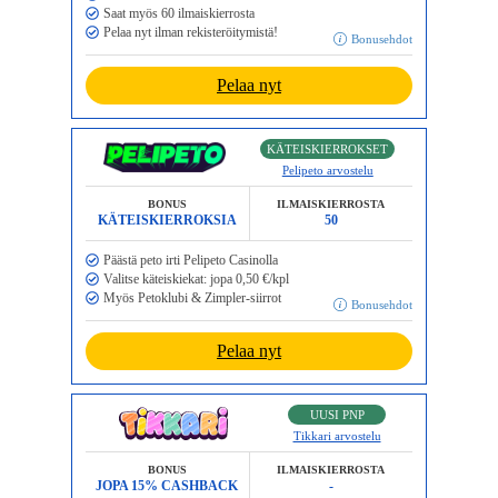
Saat myös 60 ilmaiskierrosta
Pelaa nyt ilman rekisteröitymistä!
Bonusehdot
Bonusehdot
Pelaa nyt
KÄTEISKIERROKSET
Pelipeto arvostelu
10 €, 0,20
BONUS
ILMAISKIERROSTA
KÄTEISKIERROKSIA
50
tus 20 €,
Päästä peto irti Pelipeto Casinolla
Valitse käteiskiekat: jopa 0,50 €/kpl
Myös Petoklubi & Zimpler-siirrot
Bonusehdot
Bonusehdot
Pelaa nyt
äiviltä
UUSI PNP
Tikkari arvostelu
BONUS
ILMAISKIERROSTA
JOPA 15% CASHBACK
-