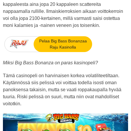
kappaleesta aina jopa 20 kappaleen scattereita
nappaamalla rullille. Ilmaiskierroksien aikaan voittokerroin
voi olla jopa 2100-kertainen, millä varmasti saisi ostettua
moni kalamies ja -nainen veneen jos toisenkin.
Pelaa Big Bass Bonanzaa
Raju Kasinolla
Miksi Big Bass Bonanza on paras kasinopeli?
Tämä casinopeli on harvinaisen korkea volatiliteetiltaan.
Käytännössä siis pelissä voi voittaa todella isosti oman
panoksensa takaisin, mutta se vaati roppakaupalla hyvää
tuuria. Riski pelissä on suuri, mutta niin ovat mahdolliset
voitotkin.