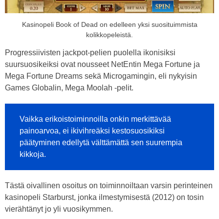
Kasinopeli Book of Dead on edelleen yksi suosituimmista
kolikkopeleistä.
Progressiivisten jackpot-pelien puolella ikonisiksi
suursuosikeiksi ovat nousseet NetEntin Mega Fortune ja
Mega Fortune Dreams sekä Microgamingin, eli nykyisin
Games Globalin, Mega Moolah -pelit.
Vaikka erikoistoiminnoilla onkin merkittävää
painoarvoa, ei ikivihreäksi kestosuosikiksi
päätyminen edellytä välttämättä sen suurempia
kikkoja.
Tästä oivallinen osoitus on toiminnoiltaan varsin perinteinen
kasinopeli Starburst, jonka ilmestymisestä (2012) on tosin
vierähtänyt jo yli vuosikymmen.