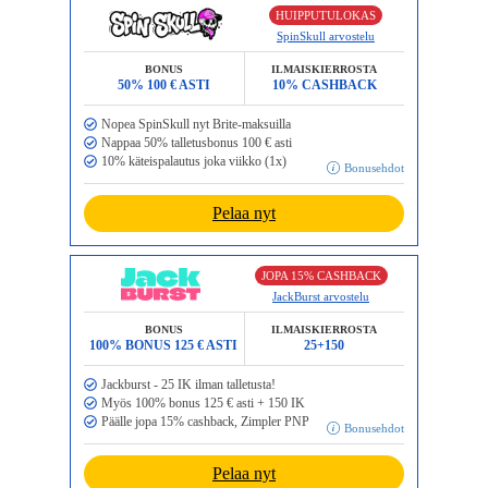
utus
HUIPPUTULOKAS
SpinSkull arvostelu
BONUS
ILMAISKIERROSTA
50% 100 € ASTI
10% CASHBACK
Nopea SpinSkull nyt Brite-maksuilla
Nappaa 50% talletusbonus 100 € asti
10% käteispalautus joka viikko (1x)
Bonusehdot
Bonusehdot
Pelaa nyt
.10 € per
JOPA 15% CASHBACK
JackBurst arvostelu
n jälkeen
BONUS
ILMAISKIERROSTA
100% BONUS 125 € ASTI
25+150
lle
Jackburst - 25 IK ilman talletusta!
Myös 100% bonus 125 € asti + 150 IK
Päälle jopa 15% cashback, Zimpler PNP
Bonusehdot
Bonusehdot
Pelaa nyt