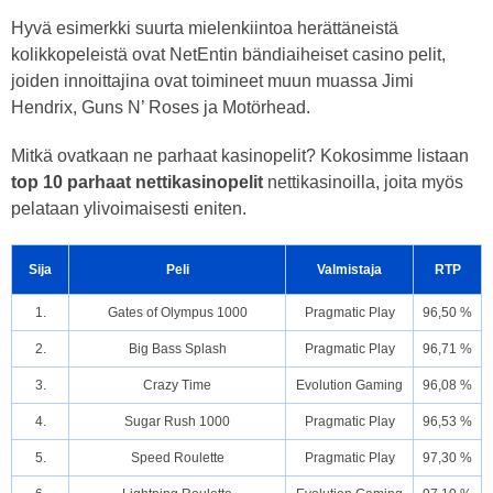
Hyvä esimerkki suurta mielenkiintoa herättäneistä
kolikkopeleistä ovat NetEntin bändiaiheiset casino pelit,
joiden innoittajina ovat toimineet muun muassa Jimi
Hendrix, Guns N’ Roses ja Motörhead.
Mitkä ovatkaan ne parhaat kasinopelit? Kokosimme listaan
top 10 parhaat nettikasinopelit
nettikasinoilla, joita myös
pelataan ylivoimaisesti eniten.
Sija
Peli
Valmistaja
RTP
1.
Gates of Olympus 1000
Pragmatic Play
96,50 %
2.
Big Bass Splash
Pragmatic Play
96,71 %
3.
Crazy Time
Evolution Gaming
96,08 %
4.
Sugar Rush 1000
Pragmatic Play
96,53 %
5.
Speed Roulette
Pragmatic Play
97,30 %