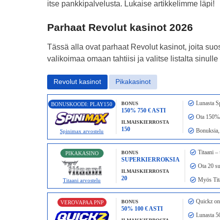
itse pankkipalvelusta. Lukaise artikkelimme läpi!
Parhaat Revolut kasinot 2026
Tässä alla ovat parhaat Revolut kasinot, joita suo
Min. talletus 20 €, bonuskoodi PLAY150, pelaa kierrokset ensin
valikoimaa omaan tahtiisi ja valitse listalta sinull
Kierrätys on 30x (bonus), kierrosten voitot
Maksimivoitto on 10x bonus, 50 € kierrokset
Revolut kasinot
Pikakasinot
Talletus täytyy kierrättää 5x, K18, Ei verovapaa
Lunasta S
BONUS
BONUSKOODI: PLAY150
Minimitalletus 20 €, kirjaudu sisään ja lunasta kierrokset
150% 750 € ASTI
Kierrätysvaatimus 35x, kierrätys suoritettava 7 vrk kuluessa
Ota 150%/
Kierrosten arvo 1 € per kpl, aktivoi 24h kuluessa
ILMAISKIERROSTA
150
Bonuksia,
K18, Ei verovapaa
Spinimax arvostelu
Titaani –
BONUS
PIKAKASINO
Kierrätysvaatimus on 40x talletus, 1x palautus
SUPERKIERROKSIA
Kierrätys vain “bonus” kategorian kolikkopeleissä
Ota 20 su
Min. talletus bonukseen 20 €, max. panos 5 €
ILMAISKIERROSTA
20
Myös Tita
Max. voitto on 5x bonus/palautus, K18, Verovapaa
Titaani arvostelu
Quickz on
BONUS
VEROVAPAA PNP
Minimitalletus 20 €, kierrätys 10x
50% 100 € ASTI
Maksimipanos kierrätyksen aikana 2 €
Lunasta 5