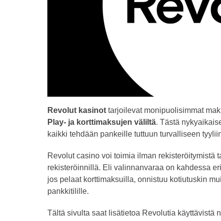
Revolut kasinot
tarjoilevat monipuolisimmat maksu
Play- ja korttimaksujen väliltä
. Tästä nykyaikai
kaikki tehdään pankeille tuttuun turvalliseen tyylii
Revolut casino voi toimia ilman rekisteröitymistä tai
rekisteröinnillä. Eli valinnanvaraa on kahdessa e
jos pelaat korttimaksuilla, onnistuu kotiutuskin 
pankkitilille.
Tältä sivulta saat lisätietoa Revolutia käyttävistä 