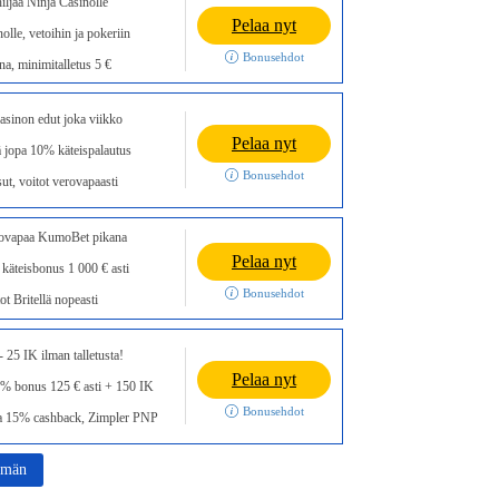
hiljaa Ninja Casinolle
Pelaa nyt
nolle, vetoihin ja pokeriin
Bonusehdot
na, minimitalletus 5 €
asinon edut joka viikko
Pelaa nyt
jopa 10% käteispalautus
Bonusehdot
ut, voitot verovapaasti
rovapaa KumoBet pikana
Pelaa nyt
käteisbonus 1 000 € asti
Bonusehdot
ot Britellä nopeasti
- 25 IK ilman talletusta!
Pelaa nyt
 bonus 125 € asti + 150 IK
Bonusehdot
pa 15% cashback, Zimpler PNP
mmän