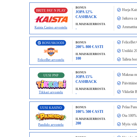
BONUS
Hurja Kai
BRITE PAY N PLAY
JOPA 12%
Bonuskoodi WELCOME1DP150, minimitalletus 20 €
CASHBACK
Jatkuva ca
Kierrätys 35x talletus + bonus, kierrokset pelattava ensin
Maksimipanos 12 € tai 5% bonuksesta
ILMAISKIERROSTA
Ammattita
Kaista Casino arvostelu
-
Maksimivoitto bonuksella 5x bonus, K18, Ei verovapaa
Cashback maksetaan joka päivä myös voitollisilta päiviltä
FeliceBet
BONUS
BONUSKOODI
Kierrätys 10x cashback
200% 800 € ASTI
Min. talletus cashbackiin 5 €
Uniikki 2
ILMAISKIERROSTA
K18, Ei verovapaa
100
Talleta 
FeliceBet arvostelu
BONUS
Makeaa me
UUSI PNP
JOPA 15%
Minimitalletus bonukselle 20 €, bonus crabin saa jo kympillä
CASHBACK
Päivittäi
Bonus ja talletus tulee kierrättää 35x
Maksimipanos 5 €, ilmaiskierrosten voittojen kierrätys 40x
ILMAISKIERROSTA
Vikkelät B
Tikkari arvostelu
-
Ei voi lunastaa Skrill/Neteller, K18, Ei verovapaa
Pelaa Pan
BONUS
UUSI KASINO
Ei tervetulobonusta kasinolle
100% 500 € ASTI
Katso vaihtuvat tarjoukset, mm. päivittäinen bonus
Ota 100% 
ILMAISKIERROSTA
K18, Verovapaa
200
Myös viik
Pandido arvostelu
Ei tervetulobonusta, palautusprosentti riippuu VIP-tasosta